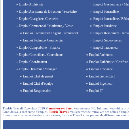
›› Emploi Archiviste
›› Emploi Gestionnaire / Ma
›› Emploi Assistante de Direction / Secrétaire
›› Emploi Journaliste
›› Emploi Chargé(e)s Clientèles
›› Emploi Journaliste / Rédac
›› Emploi Commercial / Marketing / Vente
›› Emploi Juridique
›› Emploi Commercial / Agent Commercial
›› Emploi Ressources Huma
›› Emploi Technico-Commercial
›› Emploi Superviseurs
›› Emploi Comptabilité - Finance
›› Emploi Traducteur
›› Emploi Conseillers / Consultants
›› Emploi Architecte
›› Emploi Coordinateur
›› Emploi Esthétique / Coiffure
›› Emploi Directeur / Manager
›› Emploi Freelance
›› Emploi Chef de projet
›› Emploi Génie Civil
›› Emploi Chef d’équipe
›› Emploi Ingénieur
›› Emploi Responsable
›› Emploi IT
Tunisie Travail Copyright 2026 ©
tunisietravail.net
Recrutement 3.0, Inbound Recruiting .- .-.. --- 
Candidats a la recherche d'emploi,
Tunisie Travail
vous permet de retrouver des offres d'emploi 
Entreprises a la recherche de collaborateurs, Tunisie Travail vous permet de diffuser vos annon