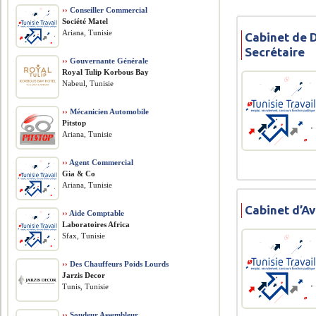
››
Conseiller Commercial
Société Matel
Ariana, Tunisie
Cabinet de 
Secrétaire
››
Gouvernante Générale
Royal Tulip Korbous Bay
Nabeul, Tunisie
››
Mécanicien Automobile
Pitstop
Ariana, Tunisie
››
Agent Commercial
Gia & Co
Ariana, Tunisie
Cabinet d’Av
››
Aide Comptable
Laboratoires Africa
Sfax, Tunisie
››
Des Chauffeurs Poids Lourds
Jarzis Decor
Tunis, Tunisie
››
Soudeur Assembleur