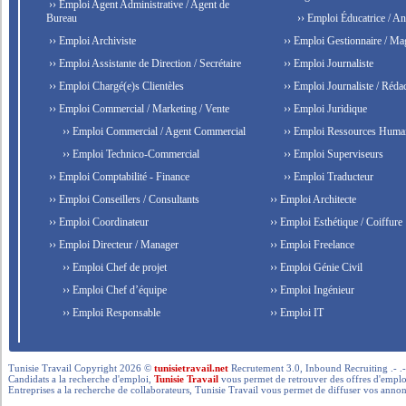
›› Emploi Agent Administrative / Agent de
Bureau
›› Emploi Éducatrice / An
›› Emploi Archiviste
›› Emploi Gestionnaire / Ma
›› Emploi Assistante de Direction / Secrétaire
›› Emploi Journaliste
›› Emploi Chargé(e)s Clientèles
›› Emploi Journaliste / Rédac
›› Emploi Commercial / Marketing / Vente
›› Emploi Juridique
›› Emploi Commercial / Agent Commercial
›› Emploi Ressources Huma
›› Emploi Technico-Commercial
›› Emploi Superviseurs
›› Emploi Comptabilité - Finance
›› Emploi Traducteur
›› Emploi Conseillers / Consultants
›› Emploi Architecte
›› Emploi Coordinateur
›› Emploi Esthétique / Coiffure
›› Emploi Directeur / Manager
›› Emploi Freelance
›› Emploi Chef de projet
›› Emploi Génie Civil
›› Emploi Chef d’équipe
›› Emploi Ingénieur
›› Emploi Responsable
›› Emploi IT
Tunisie Travail Copyright 2026 ©
tunisietravail.net
Recrutement 3.0, Inbound Recruiting .- .-.. --- 
Candidats a la recherche d'emploi,
Tunisie Travail
vous permet de retrouver des offres d'emploi 
Entreprises a la recherche de collaborateurs, Tunisie Travail vous permet de diffuser vos annon