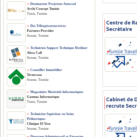
››
Dessinateur Projeteur Autocad
Archi Concept Tunisie
Tunis, Tunisie
Centre de R
››
Des Téléopérateur.trices
Secrétaire
Partners Provider
Sousse, Tunisie
››
Technicien Support Technique Hotliner
Altra Call
Sousse, Tunisie
››
Conseiller Immobilier
Tecnocasa
Sousse, Tunisie
››
Magasinier Matériels Informatiques
Gamma Informatique
Cabinet de 
Tunis, Tunisie
recrute Secr
››
Technicien Supérieur en Soins
Pédiatriques
Clinique El Yosr
Sousse, Tunisie
››
Directeur Administratif et Financier