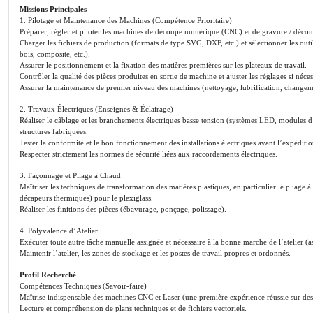
Missions Principales
1. Pilotage et Maintenance des Machines (Compétence Prioritaire)
Préparer, régler et piloter les machines de découpe numérique (CNC) et de gravure / décou
Charger les fichiers de production (formats de type SVG, DXF, etc.) et sélectionner les outi
bois, composite, etc.).
Assurer le positionnement et la fixation des matières premières sur les plateaux de travail.
Contrôler la qualité des pièces produites en sortie de machine et ajuster les réglages si néces
Assurer la maintenance de premier niveau des machines (nettoyage, lubrification, changem
2. Travaux Électriques (Enseignes & Éclairage)
Réaliser le câblage et les branchements électriques basse tension (systèmes LED, modules d
structures fabriquées.
Tester la conformité et le bon fonctionnement des installations électriques avant l’expéditio
Respecter strictement les normes de sécurité liées aux raccordements électriques.
3. Façonnage et Pliage à Chaud
Maîtriser les techniques de transformation des matières plastiques, en particulier le pliage 
décapeurs thermiques) pour le plexiglass.
Réaliser les finitions des pièces (ébavurage, ponçage, polissage).
4. Polyvalence d’Atelier
Exécuter toute autre tâche manuelle assignée et nécessaire à la bonne marche de l’atelier (
Maintenir l’atelier, les zones de stockage et les postes de travail propres et ordonnés.
Profil Recherché
Compétences Techniques (Savoir-faire)
Maîtrise indispensable des machines CNC et Laser (une première expérience réussie sur des
Lecture et compréhension de plans techniques et de fichiers vectoriels.