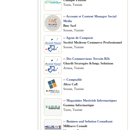
Clinique Pasteur
Tunis, Tunisie
››
Account et Content Manager Social
Media
Bmc Sarl
Sousse, Tunisie
››
Agent de Comptoir
Société Moderne Commerce Professionnel
Sousse, Tunisie
››
Des Commerciaux Terrain B2b
Gharib Strategies &Amp; Solutions
Ariana, Tunisie
››
Comptable
Altra Call
Sousse, Tunisie
››
Magasinier Matériels Informatiques
Gamma Informatique
Tunis, Tunisie
››
Business and Solution Consultant
Millisave Consult