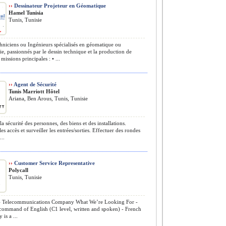
››
Dessinateur Projeteur en Géomatique
Hamel Tunisia
Tunis, Tunisie
niciens ou Ingénieurs spécialisés en géomatique ou
e, passionnés par le dessin technique et la production de
missions principales : • ...
››
Agent de Sécurité
Tunis Marriott Hôtel
Ariana, Ben Arous, Tunis, Tunisie
a sécurité des personnes, des biens et des installations.
es accès et surveiller les entrées/sorties. Effectuer des rondes
...
››
Customer Service Representative
Polycall
Tunis, Tunisie
 – Telecommunications Company What We’re Looking For -
 command of English (C1 level, written and spoken) - French
 is a ...