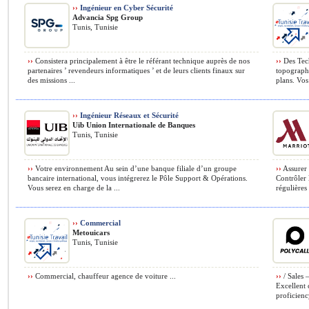
››
Ingénieur en Cyber Sécurité
Advancia Spg Group
Tunis, Tunisie
››
Consistera principalement à être le référant technique auprès de nos
››
Des Tech
partenaires ’ revendeurs informatiques ’ et de leurs clients finaux sur
topographi
des missions ...
plans. Vos 
››
Ingénieur Réseaux et Sécurité
Uib Union Internationale de Banques
Tunis, Tunisie
››
Votre environnement Au sein d’une banque filiale d’un groupe
››
Assurer l
bancaire international, vous intégrerez le Pôle Support & Opérations.
Contrôler l
Vous serez en charge de la ...
régulières 
››
Commercial
Metouicars
Tunis, Tunisie
››
Commercial, chauffeur agence de voiture ...
››
/ Sales
Excellent
proficiency