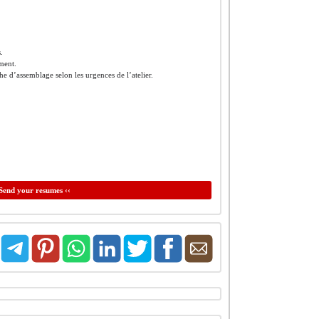
.
ment.
he d’assemblage selon les urgences de l’atelier.
Send your resumes ‹‹