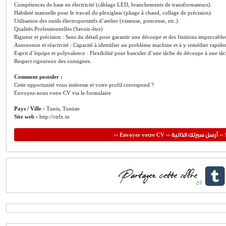
Compétences de base en électricité (câblage LED, branchements de transformateurs).
Habileté manuelle pour le travail du plexiglass (pliage à chaud, collage de précision).
Utilisation des outils électroportatifs d’atelier (visseuse, ponceuse, etc.).
Qualités Professionnelles (Savoir-être)
Rigueur et précision : Sens du détail pour garantir une découpe et des finitions impeccables
Autonomie et réactivité : Capacité à identifier un problème machine et à y remédier rapide
Esprit d’équipe et polyvalence : Flexibilité pour basculer d’une tâche de découpe à une tâc
Respect rigoureux des consignes.
Comment postuler :
Cette opportunité vous intéresse et votre profil correspond ?
Envoyez-nous votre CV via le formulaire
Pays / Ville ›
Tunis, Tunisie
Site web ›
http://ctrlx.tn
أرسل سيرتك الذاتية
›› Envoyer votre CV ››
‹‹ 