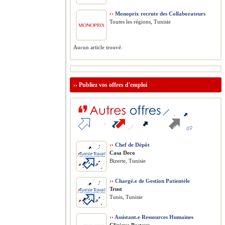
››
Monoprix recrute des Collaborateurs
Toutes les régions, Tunisie
Aucun article trouvé.
››
Publiez vos offres d'emploi
››
Chef de Dépôt
Casa Deco
Bizerte, Tunisie
››
Chargé.e de Gestion Patientèle
Trust
Tunis, Tunisie
››
Assistant.e Ressources Humaines