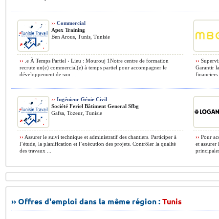
››
Commercial
Apex Training
Ben Arous, Tunis, Tunisie
››
.e À Temps Partiel › Lieu : Mourouj 1Notre centre de formation
››
Supervis
recrute un(e) commercial(e) à temps partiel pour accompagner le
Garantir l
développement de son ...
financiers 
››
Ingénieur Génie Civil
Société Feriel Bâtiment General Sfbg
Gafsa, Tozeur, Tunisie
››
Assurer le suivi technique et administratif des chantiers. Participer à
››
Pour acc
l’étude, la planification et l’exécution des projets. Contrôler la qualité
et assurer
des travaux ...
principale
›› Offres d'emploi dans la même région :
Tunis