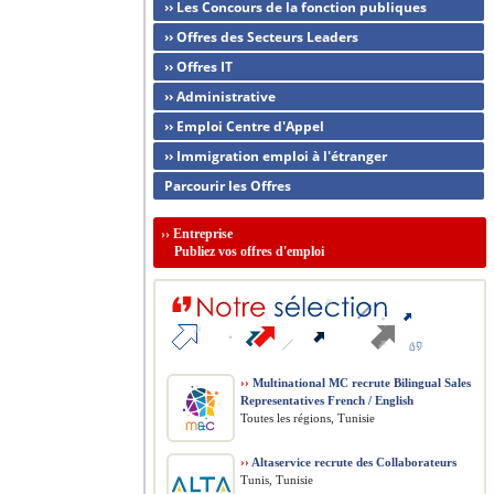
›› Les Concours de la fonction publiques
›› Offres des Secteurs Leaders
›› Offres IT
›› Administrative
›› Emploi Centre d'Appel
›› Immigration emploi à l'étranger
Parcourir les Offres
››
Entreprise
Publiez vos offres d'emploi
››
Multinational MC recrute Bilingual Sales
Representatives French / English
Toutes les régions, Tunisie
››
Altaservice recrute des Collaborateurs
Tunis, Tunisie