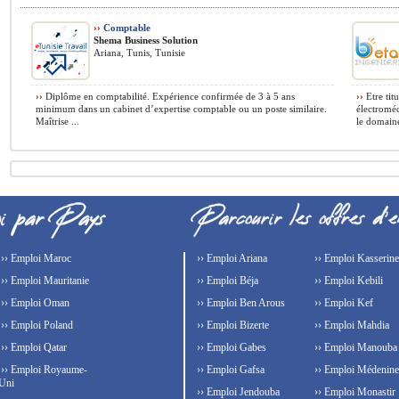
››
Comptable
Shema Business Solution
Ariana, Tunis, Tunisie
››
Diplôme en comptabilité. Expérience confirmée de 3 à 5 ans
››
Etre tit
minimum dans un cabinet d’expertise comptable ou un poste similaire.
électroméc
Maîtrise ...
le domaine
›› Emploi Maroc
›› Emploi Ariana
›› Emploi Kasserine
›› Emploi Mauritanie
›› Emploi Béja
›› Emploi Kebili
›› Emploi Oman
›› Emploi Ben Arous
›› Emploi Kef
›› Emploi Poland
›› Emploi Bizerte
›› Emploi Mahdia
›› Emploi Qatar
›› Emploi Gabes
›› Emploi Manouba
›› Emploi Royaume-
›› Emploi Gafsa
›› Emploi Médenine
Uni
›› Emploi Jendouba
›› Emploi Monastir