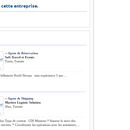
 cette entreprise.
››
Agent de Réservation
Soft Travel et Events
Tunis, Tunisie
billetterie Profil Niveau : min expérience 3 ans ...
››
Agent de Shipping
Maritex Logistic Solution
Sfax, Tunisie
fax Type de contrat : CDI Missions * Assurer le suivi des
s navires. * Coordonner les opérations avec les armateurs, ...