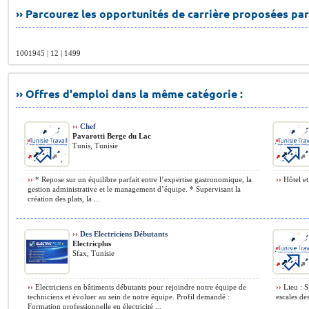
›› Parcourez les opportunités de carrière proposées par
1001945 | 12 | 1499
›› Offres d'emploi dans la même catégorie :
››
Chef
Pavarotti Berge du Lac
Tunis, Tunisie
››
* Repose sur un équilibre parfait entre l’expertise gastronomique, la
››
Hôtel et 
gestion administrative et le management d’équipe. * Supervisant la
création des plats, la ...
››
Des Electriciens Débutants
Electricplus
Sfax, Tunisie
››
Electriciens en bâtiments débutants pour rejoindre notre équipe de
››
Lieu : S
techniciens et évoluer au sein de notre équipe. Profil demandé :
escales de
Formation professionnelle en électricité ...