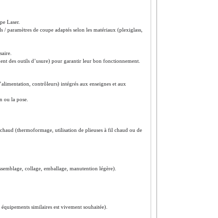
pe Laser.
ls / paramètres de coupe adaptés selon les matériaux (plexiglass,
saire.
ent des outils d’usure) pour garantir leur bon fonctionnement.
’alimentation, contrôleurs) intégrés aux enseignes et aux
n ou la pose.
à chaud (thermoformage, utilisation de plieuses à fil chaud ou de
assemblage, collage, emballage, manutention légère).
 équipements similaires est vivement souhaitée).