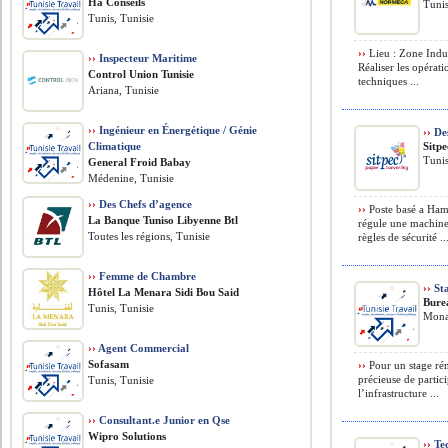
Ha Conseils
Tunis
Tunis, Tunisie
››
Lieu : Zone Indus
››
Inspecteur Maritime
Réaliser les opérat
Control Union Tunisie
techniques ...
Ariana, Tunisie
››
Ingénieur en Énergétique / Génie
››
Des
Climatique
Sitpe
Tunis
General Froid Babay
Médenine, Tunisie
››
Des Chefs d’agence
››
Poste basé a Hamm
La Banque Tuniso Libyenne Btl
régule une machine 
Toutes les régions, Tunisie
règles de sécurité ..
››
Femme de Chambre
››
Sta
Hôtel La Menara Sidi Bou Said
Bure
Tunis, Tunisie
Monas
››
Agent Commercial
Sofasam
››
Pour un stage ré
précieuse de partici
Tunis, Tunisie
l’infrastructure ...
››
Consultant.e Junior en Qse
Wipro Solutions
››
Tec