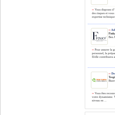
››
Vous disposez d’
des risques et vous
expertise technique 
››
Adm
Fink
Ben A
››
Pour assurer la ge
personnel, la prépar
Il/elle contribuera a
››
Des
Tregi
Bizer
››
Vous êtes reconnu
votre dynamisme. V
niveau en ...