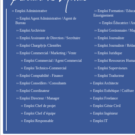
›› Emploi Administrative
›› Emploi Formation / Educat
Enseignement
›› Emploi Agent Administrative / Agent de
Bureau
›› Emploi Éducatrice / An
›› Emploi Archiviste
›› Emploi Gestionnaire / Ma
›› Emploi Assistante de Direction / Secrétaire
›› Emploi Journaliste
›› Emploi Chargé(e)s Clientèles
›› Emploi Journaliste / Rédac
›› Emploi Commercial / Marketing / Vente
›› Emploi Juridique
›› Emploi Commercial / Agent Commercial
›› Emploi Ressources Huma
›› Emploi Technico-Commercial
›› Emploi Superviseurs
›› Emploi Comptabilité - Finance
›› Emploi Traducteur
›› Emploi Conseillers / Consultants
›› Emploi Architecte
›› Emploi Coordinateur
›› Emploi Esthétique / Coiffure
›› Emploi Directeur / Manager
›› Emploi Freelance
›› Emploi Chef de projet
›› Emploi Génie Civil
›› Emploi Chef d’équipe
›› Emploi Ingénieur
›› Emploi Responsable
›› Emploi IT