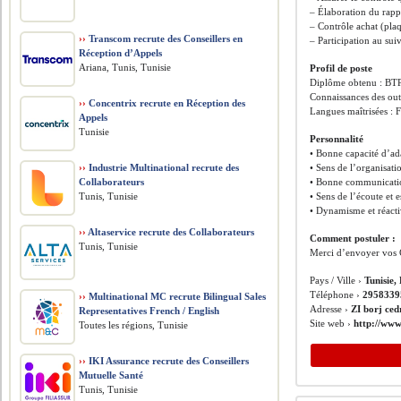
– Élaboration du rappo
– Contrôle achat (pla
››
Transcom recrute des Conseillers en
– Participation au sui
Réception d’Appels
Ariana, Tunis, Tunisie
Profil de poste
Diplôme obtenu : BTP
Connaissances des out
››
Concentrix recrute en Réception des
Langues maîtrisées : 
Appels
Tunisie
Personnalité
• Bonne capacité d’ada
››
Industrie Multinational recrute des
• Sens de l’organisati
Collaborateurs
• Bonne communication
Tunis, Tunisie
• Sens de l’écoute et e
• Dynamisme et réacti
››
Altaservice recrute des Collaborateurs
Comment postuler :
Tunis, Tunisie
Merci d’envoyer vos 
Pays / Ville ›
Tunisie,
Téléphone ›
295833
››
Multinational MC recrute Bilingual Sales
Adresse ›
ZI borj ced
Representatives French / English
Site web ›
http://www
Toutes les régions, Tunisie
››
IKI Assurance recrute des Conseillers
Mutuelle Santé
Tunis, Tunisie