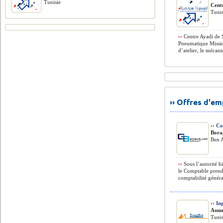
Tunisie
Cent
Tunis
››
Centre Ayadi de 
Pneumatique Missio
d’atelier, le mécani
›› Offres d'e
››
Co
Bora
Ben A
››
Sous l’autorité h
le Comptable prendr
comptabilité général
››
Ing
Assu
Tunis