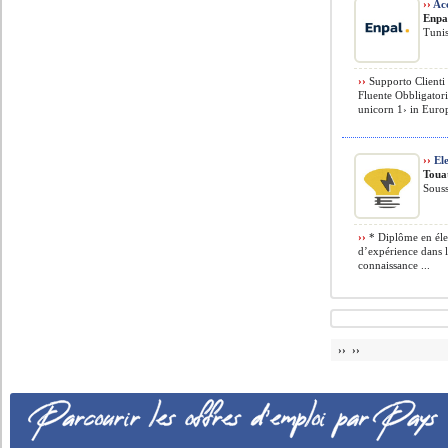
››
Ac
Enpa
Tunis
››
Supporto Clienti 
Fluente Obbligatori
unicorn 1› in Europ
››
Ele
Toua
Souss
››
* Diplôme en éle
d’expérience dans l
connaissance ...
›› ››