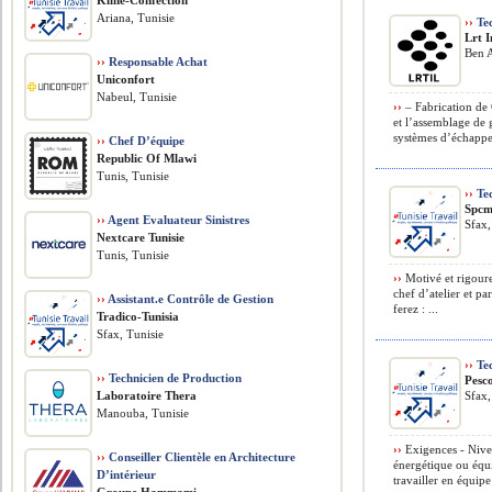
Kline-Confection
Ariana, Tunisie
››
Tec
Lrt 
Ben A
››
Responsable Achat
Uniconfort
Nabeul, Tunisie
››
– Fabrication de G
et l’assemblage de g
systèmes d’échappe
››
Chef D’équipe
Republic Of Mlawi
Tunis, Tunisie
››
Tec
Spc
››
Agent Evaluateur Sinistres
Sfax,
Nextcare Tunisie
Tunis, Tunisie
››
Motivé et rigoure
chef d’atelier et p
››
Assistant.e Contrôle de Gestion
ferez : ...
Tradico-Tunisia
Sfax, Tunisie
››
Tec
››
Technicien de Production
Pesc
Laboratoire Thera
Sfax,
Manouba, Tunisie
››
Exigences - Nivea
››
Conseiller Clientèle en Architecture
énergétique ou équi
D’intérieur
travailler en équipe