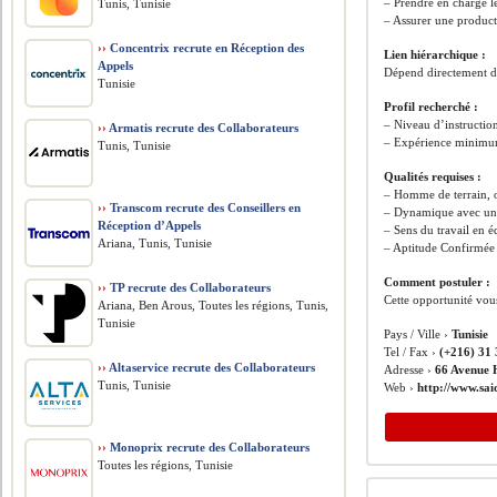
– Prendre en charge le
Tunis, Tunisie
– Assurer une product
››
Concentrix recrute en Réception des
Lien hiérarchique :
Appels
Dépend directement du
Tunisie
Profil recherché :
– Niveau d’instructio
››
Armatis recrute des Collaborateurs
– Expérience minimum
Tunis, Tunisie
Qualités requises :
– Homme de terrain, o
››
Transcom recrute des Conseillers en
– Dynamique avec un e
Réception d’Appels
– Sens du travail en é
Ariana, Tunis, Tunisie
– Aptitude Confirmé
Comment postuler :
››
TP recrute des Collaborateurs
Cette opportunité vou
Ariana, Ben Arous, Toutes les régions, Tunis,
Tunisie
Pays / Ville ›
Tunisie
Tel / Fax ›
(+216) 31 
››
Altaservice recrute des Collaborateurs
Adresse ›
66 Avenue 
Tunis, Tunisie
Web ›
http://www.sa
››
Monoprix recrute des Collaborateurs
Toutes les régions, Tunisie