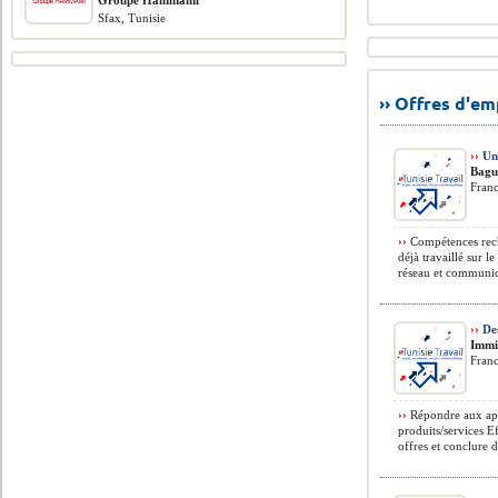
Groupe Hammami
Sfax, Tunisie
›› Offres d'e
››
Uni
Bagu
Fran
››
Compétences rech
déjà travaillé sur 
réseau et communica
››
Des
Imm
Fran
››
Répondre aux appel
produits/services E
offres et conclure d