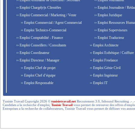
›› Emploi Assistante de Direction / Secrétaire
›› Emploi Journaliste
›› Emploi Chargé(e)s Clientèles
›› Emploi Journaliste / Rédac
›› Emploi Commercial / Marketing / Vente
›› Emploi Juridique
›› Emploi Commercial / Agent Commercial
›› Emploi Ressources Huma
›› Emploi Technico-Commercial
›› Emploi Superviseurs
›› Emploi Comptabilité - Finance
›› Emploi Traducteur
›› Emploi Conseillers / Consultants
›› Emploi Architecte
›› Emploi Coordinateur
›› Emploi Esthétique / Coiffure
›› Emploi Directeur / Manager
›› Emploi Freelance
›› Emploi Chef de projet
›› Emploi Génie Civil
›› Emploi Chef d’équipe
›› Emploi Ingénieur
›› Emploi Responsable
›› Emploi IT
Tunisie Travail Copyright 2026 ©
tunisietravail.net
Recrutement 3.0, Inbound Recruiting .- .-.. --- 
Candidats a la recherche d'emploi,
Tunisie Travail
vous permet de retrouver des offres d'emploi 
Entreprises a la recherche de collaborateurs, Tunisie Travail vous permet de diffuser vos annon