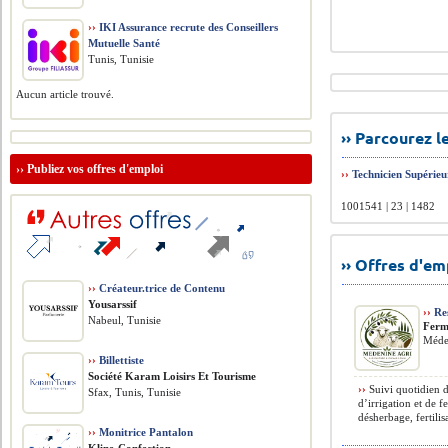
››
IKI Assurance recrute des Conseillers
Mutuelle Santé
Tunis, Tunisie
Aucun article trouvé.
›› Parcourez 
››
Publiez vos offres d'emploi
››
Technicien Supérie
1001541 | 23 | 1482
›› Offres d'e
››
Créateur.trice de Contenu
Yousarssif
››
Res
Nabeul, Tunisie
Ferm
Méde
››
Billettiste
Société Karam Loisirs Et Tourisme
››
Suivi quotidien d
Sfax, Tunis, Tunisie
d’irrigation et de f
désherbage, fertilis
››
Monitrice Pantalon