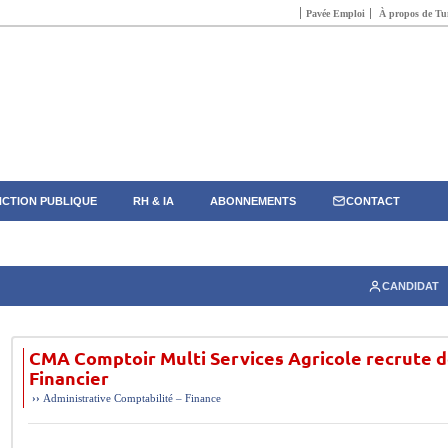
Pavée Emploi
À propos de Tun
CTION PUBLIQUE
RH & IA
ABONNEMENTS
CONTACT
CANDIDAT
CMA Comptoir Multi Services Agricole recrute 
Financier
››
Administrative
Comptabilité – Finance