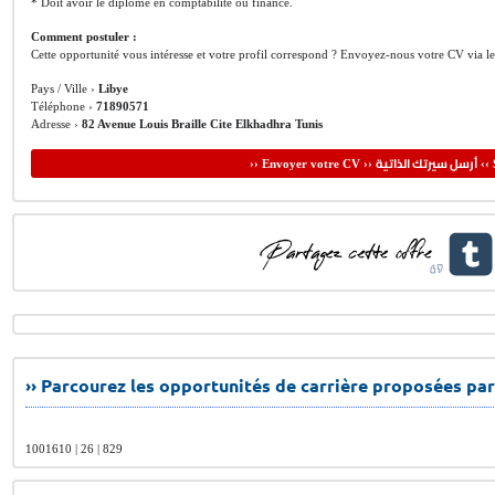
* Doit avoir le diplôme en comptabilité ou finance.
Comment postuler :
Cette opportunité vous intéresse et votre profil correspond ? Envoyez-nous votre CV via l
Pays / Ville ›
Libye
Téléphone ›
71890571
Adresse ›
82 Avenue Louis Braille Cite Elkhadhra Tunis
أرسل سيرتك الذاتية
›› Envoyer votre CV ››
‹‹ 
›› Parcourez les opportunités de carrière proposées par
1001610 | 26 | 829