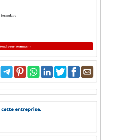
e formulaire
Send your resumes ‹‹
 cette entreprise.