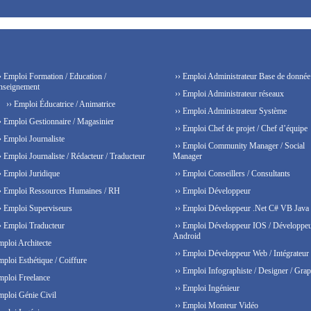
› Emploi Formation / Education /
›› Emploi Administrateur Base de donnée
nseignement
›› Emploi Administrateur réseaux
›› Emploi Éducatrice / Animatrice
›› Emploi Administrateur Système
› Emploi Gestionnaire / Magasinier
›› Emploi Chef de projet / Chef d’équipe
› Emploi Journaliste
›› Emploi Community Manager / Social
› Emploi Journaliste / Rédacteur / Traducteur
Manager
› Emploi Juridique
›› Emploi Conseillers / Consultants
› Emploi Ressources Humaines / RH
›› Emploi Développeur
› Emploi Superviseurs
›› Emploi Développeur .Net C# VB Java
› Emploi Traducteur
›› Emploi Développeur IOS / Développe
Android
mploi Architecte
›› Emploi Développeur Web / Intégrateur
mploi Esthétique / Coiffure
›› Emploi Infographiste / Designer / Grap
mploi Freelance
›› Emploi Ingénieur
mploi Génie Civil
›› Emploi Monteur Vidéo