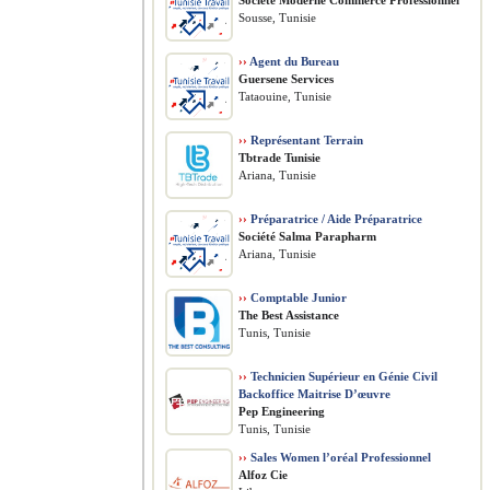
Société Moderne Commerce Professionnel
Sousse, Tunisie
››
Agent du Bureau
Guersene Services
Tataouine, Tunisie
››
Représentant Terrain
Tbtrade Tunisie
Ariana, Tunisie
››
Préparatrice / Aide Préparatrice
Société Salma Parapharm
Ariana, Tunisie
››
Comptable Junior
The Best Assistance
Tunis, Tunisie
››
Technicien Supérieur en Génie Civil
Backoffice Maitrise D’œuvre
Pep Engineering
Tunis, Tunisie
››
Sales Women l’oréal Professionnel
Alfoz Cie