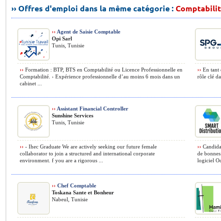
›› Offres d'emploi dans la même catégorie :
Comptabilit
››
Agent de Saisie Comptable
Opi Sarl
Tunis, Tunisie
››
Formation : BTP, BTS en Comptabilité ou Licence Professionnelle en
››
En tant 
Comptabilité. › Expérience professionnelle d’au moins 6 mois dans un
rôle clé d
cabinet ...
››
Assistant Financial Controller
Sunshine Services
Tunis, Tunisie
››
- Ihec Graduate We are actively seeking our future female
››
Candidat
collaborator to join a structured and international corporate
de bonnes 
environment. f you are a rigorous ...
logiciel O
››
Chef Comptable
Toskana Sante et Bonheur
Nabeul, Tunisie