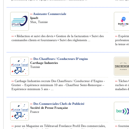
››
Assistante Commerciale
Ipsoft
Sfax, Tunisie
››
• Rédaction et suivi des devis • Gestion de la facturation • Suivi des
››
Expérime
commandes clients et fournisseurs • Suivi des règlements ...
profession
la tenue et
››
Des Chauffeurs / Conducteurs D’engins
Carthage Industries
Tunisie
››
Carthage Industries recrute Des Chauffeurs / Conducteur d’Engins ›
››
Tâches C
Grutier – Expérience minimum 10 ans › Chauffeur Semi-Remorque –
ruches et 
Expérience minimum 5 ans › ...
maladies d
››
Des Commerciales Chefs de Publicité
Société de Presse Française
France
››
pour un Magazine en Télétravail Freelance Profil Des commerciales,
››
fourniss