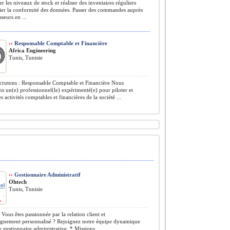
r les niveaux de stock et réaliser des inventaires réguliers
ier la conformité des données. Passer des commandes auprès
seurs en ...
››
Responsable Comptable et Financière
Africa Engineering
Tunis, Tunisie
rutons : Responsable Comptable et Financière Nous
s un(e) professionnel(le) expérimenté(e) pour piloter et
s activités comptables et financières de la société ...
››
Gestionnaire Administratif
Ohtech
Tunis, Tunisie
Vous êtes passionnée par la relation client et
gnement personnalisé ? Rejoignez notre équipe dynamique
e gestionnaire administrative. * Missions ...