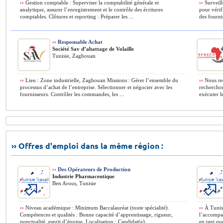
››
Gestion comptable : Superviser la comptabilité générale et
››
Surveille
analytique, assurer l’enregistrement et le contrôle des écritures
pour vérif
comptables. Clôtures et reporting : Préparer les ...
des fournis
››
Responsable Achat
Société Sav d’abattage de Volaille
Tunisie, Zaghouan
››
Lieu : Zone industrielle, Zaghouan Missions : Gérer l’ensemble du
››
Nous rec
processus d’achat de l’entreprise. Sélectionner et négocier avec les
recherchon
fournisseurs. Contrôler les commandes, les ...
exécuter le
›› Offres d'emploi dans la même région :
››
Des Opérateurs de Production
Industrie Pharmaceutique
Ben Arous, Tunisie
››
Niveau académique : Minimum Baccalauréat (toute spécialité).
››
À Tunis 
Compétences et qualités : Bonne capacité d’apprentissage, rigueur,
l’accompa
ponctualité, esprit d’équipe. Localisation : Candidat(e) ...
en tant qu