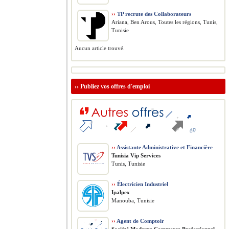
››
TP recrute des Collaborateurs
Ariana, Ben Arous, Toutes les régions, Tunis,
Tunisie
Aucun article trouvé.
››
Publiez vos offres d'emploi
››
Assistante Administrative et Financière
Tunisia Vip Services
Tunis, Tunisie
››
Électricien Industriel
Ipalpex
Manouba, Tunisie
››
Agent de Comptoir