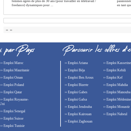
femmes âgées de plus de 30 ans (pour travailler en télétravail /
passionnés
freelance) dynamiques pour ...
en tant qu
›› ››
›› Emploi Maroc
›› Emploi Ariana
›› Emploi Kasserine
›› Emploi Mauritanie
›› Emploi Béja
›› Emploi Kebili
›› Emploi Oman
›› Emploi Ben Arous
›› Emploi Kef
›› Emploi Poland
›› Emploi Bizerte
›› Emploi Mahdia
›› Emploi Qatar
›› Emploi Gabes
›› Emploi Manouba
›› Emploi Royaume-
›› Emploi Gafsa
›› Emploi Médenine
Uni
›› Emploi Jendouba
›› Emploi Monastir
›› Emploi Senegal
›› Emploi Kairouan
›› Emploi Nabeul
›› Emploi Suisse
›› Emploi Zaghouan
›› Emploi Tunisie