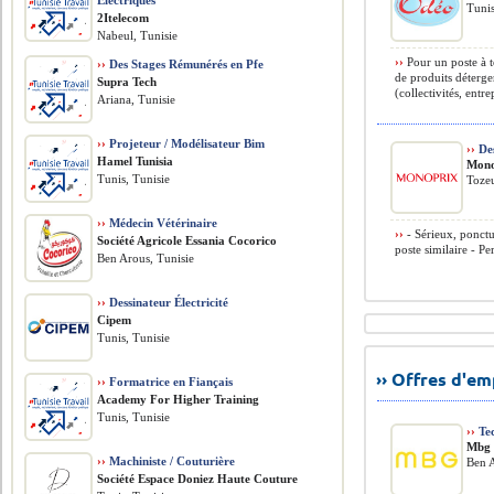
Électriques
Tunis
2Itelecom
Nabeul, Tunisie
››
Pour un poste à t
››
Des Stages Rémunérés en Pfe
de produits déterge
Supra Tech
(collectivités, entrep
Ariana, Tunisie
››
Projeteur / Modélisateur Bim
››
Des
Hamel Tunisia
Mono
Tunis, Tunisie
Tozeu
››
Médecin Vétérinaire
››
- Sérieux, ponctu
Société Agricole Essania Cocorico
poste similaire - Pe
Ben Arous, Tunisie
››
Dessinateur Électricité
Cipem
Tunis, Tunisie
›› Offres d'e
››
Formatrice en Fiançais
Academy For Higher Training
Tunis, Tunisie
››
Tec
Mbg 
››
Machiniste / Couturière
Ben A
Société Espace Doniez Haute Couture