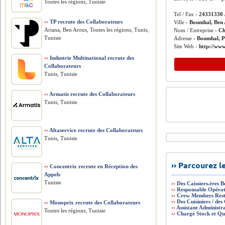
Toutes les régions, Tunisie
Tel / Fax ›
24331330 
››
TP recrute des Collaborateurs
Ville ›
Boumhal, Ben
Ariana, Ben Arous, Toutes les régions, Tunis,
Nom / Entreprise ›
Ch
Tunisie
Adresse ›
Boumhal, P
Site Web ›
http://www
››
Industrie Multinational recrute des
Collaborateurs
Tunis, Tunisie
››
Armatis recrute des Collaborateurs
Tunis, Tunisie
››
Altaservice recrute des Collaborateurs
Tunis, Tunisie
›› Parcourez 
››
Concentrix recrute en Réception des
Appels
Tunisie
››
Des Caissiers.ères 
››
Responsable Opérat
››
Crew Members Rest
››
Des Cuisiniers / des
››
Monoprix recrute des Collaborateurs
››
Assistant Administr
Toutes les régions, Tunisie
››
Chargé Stock et Qu