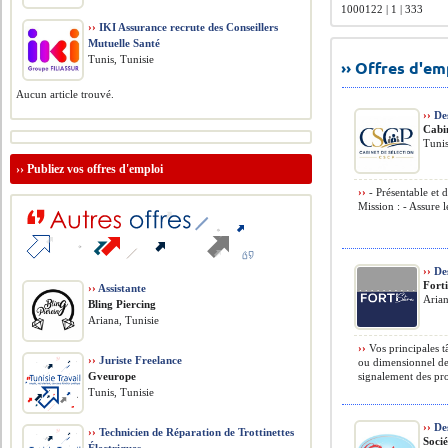
1000122 | 1 | 333
››
IKI Assurance recrute des Conseillers
Mutuelle Santé
Tunis, Tunisie
›› Offres d'e
Aucun article trouvé.
››
Des
Cabin
Tunis
››
Publiez vos offres d'emploi
››
- Présentable et
Mission : - Assure l
››
Des
Forti
››
Assistante
Arian
Bling Piercing
Ariana, Tunisie
››
Vos principales t
››
Juriste Freelance
ou dimensionnel des
Gveurope
signalement des pro
Tunis, Tunisie
››
Des
››
Technicien de Réparation de Trottinettes
Soci