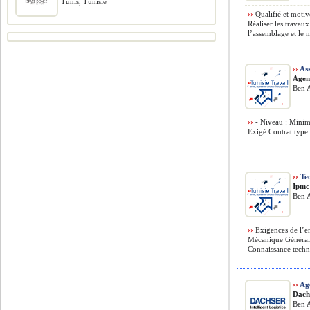
Tunis, Tunisie
››
Qualifié et motiv
Réaliser les travau
l’assemblage et le 
››
Ass
Agen
Ben A
››
- Niveau : Minim
Exigé Contrat type 
››
Tec
Ipmc
Ben A
››
Exigences de l’em
Mécanique Générale
Connaissance techn
››
Age
Dach
Ben A