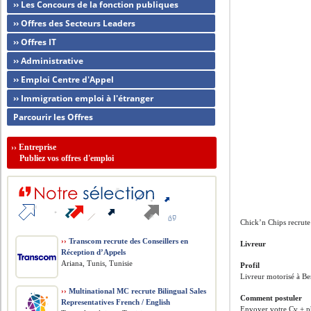
›› Les Concours de la fonction publiques
›› Offres des Secteurs Leaders
›› Offres IT
›› Administrative
›› Emploi Centre d'Appel
›› Immigration emploi à l'étranger
Parcourir les Offres
››
Entreprise
Publiez vos offres d'emploi
Chick’n Chips recrute
››
Transcom recrute des Conseillers en
Livreur
Réception d’Appels
Ariana, Tunis, Tunisie
Profil
Livreur motorisé à Be
››
Multinational MC recrute Bilingual Sales
Comment postuler
Representatives French / English
Envoyer votre Cv + p