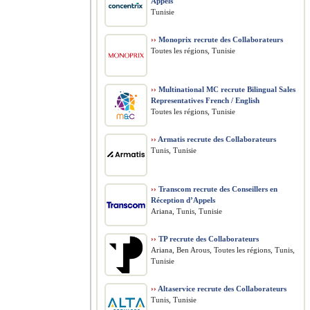
Appels
Tunisie
››
Monoprix recrute des Collaborateurs
Toutes les régions, Tunisie
››
Multinational MC recrute Bilingual Sales
Representatives French / English
Toutes les régions, Tunisie
››
Armatis recrute des Collaborateurs
Tunis, Tunisie
››
Transcom recrute des Conseillers en
Réception d’Appels
Ariana, Tunis, Tunisie
››
TP recrute des Collaborateurs
Ariana, Ben Arous, Toutes les régions, Tunis,
Tunisie
››
Altaservice recrute des Collaborateurs
Tunis, Tunisie