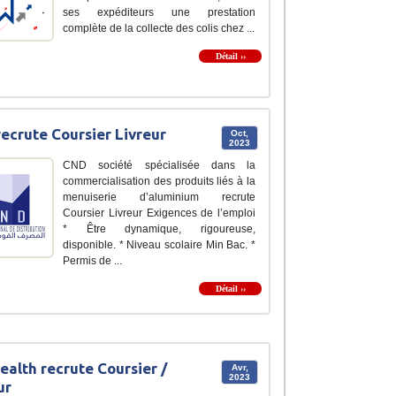
ses expéditeurs une prestation
complète de la collecte des colis chez ...
Détail ››
ecrute Coursier Livreur
Oct,
2023
CND société spécialisée dans la
commercialisation des produits liés à la
menuiserie d’aluminium recrute
Coursier Livreur Exigences de l’emploi
* Être dynamique, rigoureuse,
disponible. * Niveau scolaire Min Bac. *
Permis de ...
Détail ››
ealth recrute Coursier /
Avr,
2023
ur