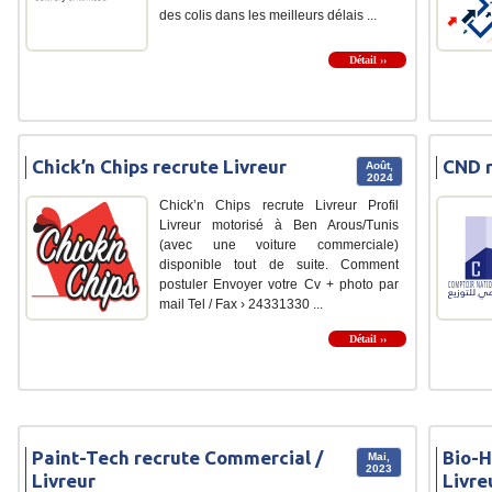
des colis dans les meilleurs délais ...
Détail ››
Chick’n Chips recrute Livreur
CND r
Août,
2024
Chick’n Chips recrute Livreur Profil
Livreur motorisé à Ben Arous/Tunis
(avec une voiture commerciale)
disponible tout de suite. Comment
postuler Envoyer votre Cv + photo par
mail Tel / Fax › 24331330 ...
Détail ››
Paint-Tech recrute Commercial /
Bio-H
Mai,
2023
Livreur
Livre