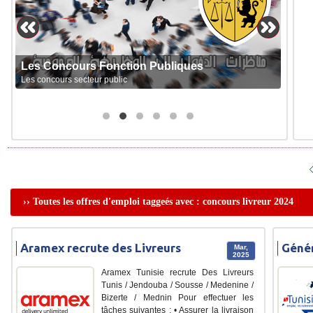
Les Concours Fonction Publiques
Les concours secteur public
›› Toutes les offres d'emploi taggeés avec : concours livreur 2024
Aramex recrute des Livreurs
Génér
Mar,
2025
Aramex Tunisie recrute Des Livreurs
Tunis / Jendouba / Sousse / Medenine /
Bizerte / Mednin Pour effectuer les
tâches suivantes : • Assurer la livraison