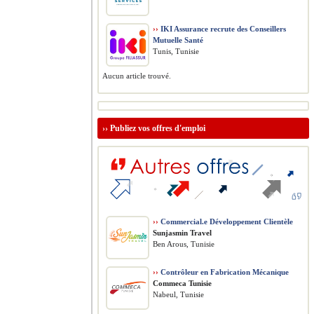
››
IKI Assurance recrute des Conseillers
Mutuelle Santé
Tunis, Tunisie
Aucun article trouvé.
››
Publiez vos offres d'emploi
››
Commercial.e Développement Clientèle
Sunjasmin Travel
Ben Arous, Tunisie
››
Contrôleur en Fabrication Mécanique
Commeca Tunisie
Nabeul, Tunisie