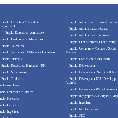
› Emploi Formation / Education /
›› Emploi Administrateur Base de donnée
nseignement
›› Emploi Administrateur réseaux
›› Emploi Éducatrice / Animatrice
›› Emploi Administrateur Système
› Emploi Gestionnaire / Magasinier
›› Emploi Chef de projet / Chef d’équipe
› Emploi Journaliste
›› Emploi Community Manager / Social
› Emploi Journaliste / Rédacteur / Traducteur
Manager
› Emploi Juridique
›› Emploi Conseillers / Consultants
› Emploi Ressources Humaines / RH
›› Emploi Développeur
› Emploi Superviseurs
›› Emploi Développeur .Net C# VB Java
› Emploi Traducteur
›› Emploi Développeur IOS / Développe
Android
mploi Architecte
›› Emploi Développeur Web / Intégrateur
mploi Esthétique / Coiffure
›› Emploi Infographiste / Designer / Grap
mploi Freelance
›› Emploi Ingénieur
mploi Génie Civil
›› Emploi Monteur Vidéo
mploi Ingénieur
›› Emploi SEO