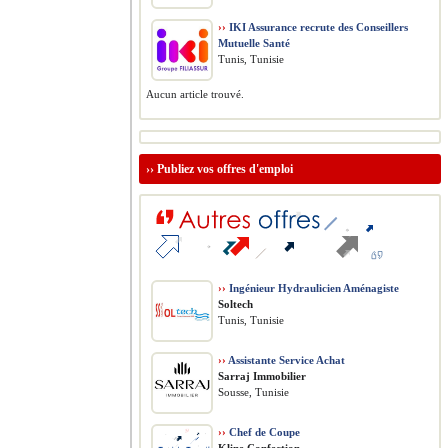
››
IKI Assurance recrute des Conseillers
Mutuelle Santé
Tunis, Tunisie
Aucun article trouvé.
››
Publiez vos offres d'emploi
››
Ingénieur Hydraulicien Aménagiste
Soltech
Tunis, Tunisie
››
Assistante Service Achat
Sarraj Immobilier
Sousse, Tunisie
››
Chef de Coupe