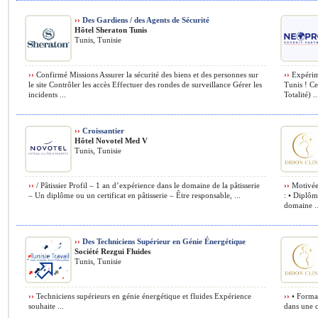
››
Des Gardiens / des Agents de Sécurité
Hôtel Sheraton Tunis
Tunis, Tunisie
››
Confirmé Missions Assurer la sécurité des biens et des personnes sur
››
Expérime
le site Contrôler les accès Effectuer des rondes de surveillance Gérer les
Tunis ! Ce
incidents ...
Totalité) ..
››
Croissantier
Hôtel Novotel Med V
Tunis, Tunisie
››
/ Pâtissier Profil – 1 an d’expérience dans le domaine de la pâtisserie
››
Motivée 
– Un diplôme ou un certificat en pâtisserie – Être responsable, ...
: • Diplôm
domaine ..
››
Des Techniciens Supérieur en Génie Énergétique
Société Rezgui Fluides
Tunis, Tunisie
››
Techniciens supérieurs en génie énergétique et fluides Expérience
››
• Format
souhaite ...
dans une cl