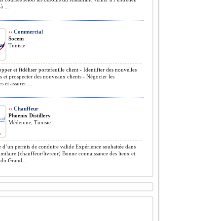
à ...
››
Commercial
Socem
Tunisie
per et fidéliser portefeuille client - Identifier des nouvelles
s et prospecter des nouveaux clients - Négocier les
et assurer ...
››
Chauffeur
Phoenix Distillery
Médenine, Tunisie
e d’un permis de conduire valide Expérience souhaitée dans
imilaire (chauffeur/livreur) Bonne connaissance des lieux et
 du Grand ...