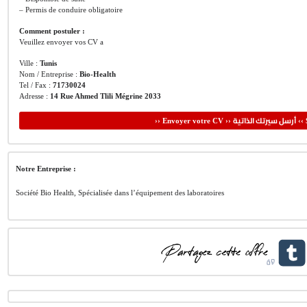
– Permis de conduire obligatoire
Comment postuler :
Veuillez envoyer vos CV a
Ville :
Tunis
Nom / Entreprise :
Bio-Health
Tel / Fax :
71730024
Adresse :
14 Rue Ahmed Tlili Mégrine 2033
أرسل سيرتك الذاتية
›› Envoyer votre CV ››
‹‹ 
Notre Entreprise :
Société Bio Health, Spécialisée dans l’équipement des laboratoires