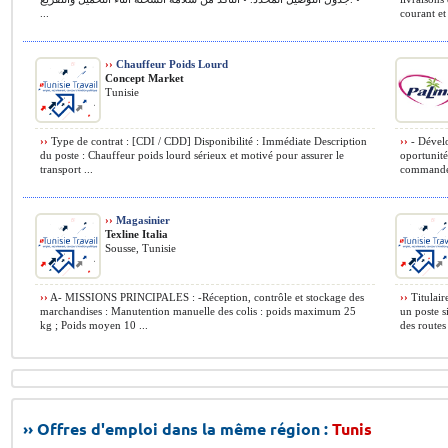
...
courant et 
››
Chauffeur Poids Lourd
Concept Market
Tunisie
››
Type de contrat : [CDI / CDD] Disponibilité : Immédiate Description
››
- Dévelop
du poste : Chauffeur poids lourd sérieux et motivé pour assurer le
oportunité
transport ...
commandes 
››
Magasinier
Texline Italia
Sousse, Tunisie
››
A- MISSIONS PRINCIPALES : -Réception, contrôle et stockage des
››
Titulair
marchandises : Manutention manuelle des colis : poids maximum 25
un poste s
kg ; Poids moyen 10 ...
des routes
›› Offres d'emploi dans la même région :
Tunis