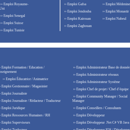
›› Emploi Royaume-
›› Emploi Gafsa
›› Emploi Médenine
Uni
›› Emploi Jendouba
›› Emploi Monastir
›› Emploi Senegal
›› Emploi Kairouan
›› Emploi Nabeul
›› Emploi Suisse
›› Emploi Zaghouan
›› Emploi Tunisie
› Emploi Formation / Education /
›› Emploi Administrateur Base de donnée
nseignement
›› Emploi Administrateur réseaux
›› Emploi Éducatrice / Animatrice
›› Emploi Administrateur Système
› Emploi Gestionnaire / Magasinier
›› Emploi Chef de projet / Chef d’équipe
› Emploi Journaliste
›› Emploi Community Manager / Social
› Emploi Journaliste / Rédacteur / Traducteur
Manager
› Emploi Juridique
›› Emploi Conseillers / Consultants
› Emploi Ressources Humaines / RH
›› Emploi Développeur
› Emploi Superviseurs
›› Emploi Développeur .Net C# VB Java
› Emploi Traducteur
›› Emploi Développeur IOS / Développe