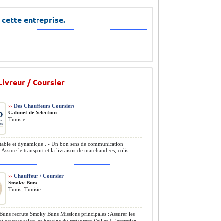
 cette entreprise.
Livreur / Coursier
››
Des Chauffeurs Coursiers
Cabinet de Sélection
Tunisie
table et dynamique . - Un bon sens de communication
 Assure le transport et la livraison de marchandises, colis ...
››
Chauffeur / Coursier
Smoky Buns
Tunis, Tunisie
ns recrute Smoky Buns Missions principales : Assurer les
et courses selon les besoins du restaurant Veiller à l’entretien