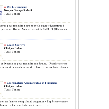
››
Des Télévendeurs
Neopro Groupe Sodedif
Tunis, Tunisie
ntés pour rejoindre notre nouvelle équipe dynamique à
 que nous offrons : Salaire fixe net de 1500 DT (Déclaré en
.
››
Coach Sportive
Clinique Didon
Tunis, Tunisie
et dynamique pour rejoindre son équipe. › Profil recherché
e en sport ou coaching sportif • Expérience souhaitée dans le
.
››
Coordinatrice Administrative et Financière
Clinique Didon
Tunis, Tunisie
ion en finance, comptabilité ou gestion • Expérience exigée
inique en tant que facturière / caissière • ...