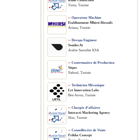
Kline Confection
Tunis, Tunisie
››
Operateur Machine
Etablissement Mhirsi Abrasifs
Ariana, Tunisie
››
Devops Engineer
Sondos Ai
Arabie Saoudite KSA
››
Contremaitre de Production
Sitpec
Nabeul, Tunisie
››
Technicien Mécanique
Lrt Innovation Labs
Ben Arous, Tunisie
››
Chargée d’affaires
Interacti Marketing Agency
Sfax, Tunisie
››
Conseiller.ère de Vente
Frikha Concept