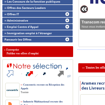
›› Les Concours de la fonction publiques
›› Offres des Secteurs Leaders
›› Offres IT
›› Administrative
Transcom rec
›› Emploi Centre d'Appel
Nous vous invitons
›› Immigration emploi à l'étranger
Parcourir les Offres
››
Entreprise
Publiez vos offres d'emploi
›› Toutes les of
Aramex recr
››
Concentrix recrute en Réception des
des Livreurs
Appels
Tunisie
››
Industrie Multinational recrute des