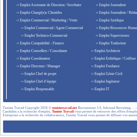
›› Emploi Assistante de Direction / Secrétaire
›› Emploi Journaliste
›› Emploi Chargé(e)s Clientèles
›› Emploi Journaliste / Rédac
›› Emploi Commercial / Marketing / Vente
›› Emploi Juridique
›› Emploi Commercial / Agent Commercial
›› Emploi Ressources Huma
›› Emploi Technico-Commercial
›› Emploi Superviseurs
›› Emploi Comptabilité - Finance
›› Emploi Traducteur
›› Emploi Conseillers / Consultants
›› Emploi Architecte
›› Emploi Coordinateur
›› Emploi Esthétique / Coiffure
›› Emploi Directeur / Manager
›› Emploi Freelance
›› Emploi Chef de projet
›› Emploi Génie Civil
›› Emploi Chef d’équipe
›› Emploi Ingénieur
›› Emploi Responsable
›› Emploi IT
Tunisie Travail Copyright 2026 ©
tunisietravail.net
Recrutement 3.0, Inbound Recruiting .- .-.. --- 
Candidats a la recherche d'emploi,
Tunisie Travail
vous permet de retrouver des offres d'emploi 
Entreprises a la recherche de collaborateurs, Tunisie Travail vous permet de diffuser vos annon