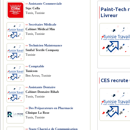
››
Assistante Commerciale
Stpc Colla
Paint-Tech 
Tunis, Tunisie
Livreur
››
Secrétaire Médicale
Cabinet Médical Mm
Tunis, Tunisie
››
Technicien Maintenance
Smifal Textile Company
Tunisie
››
Comptable
Tunicom
Ben Arous, Tunisie
CES recrute 
››
Assistante Dentaire
Cabinet Dentaire Rihab
Tunis, Tunisie
››
Des Préparateurs en Pharmacie
Clinique La Rose
Tunis, Tunisie
››
Stage Chargé.e de Communication