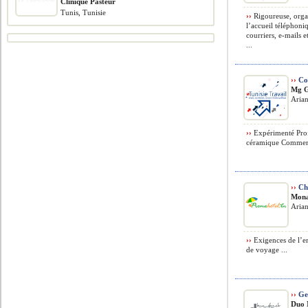
Clinique Pasteur
Tunis, Tunisie
››
Rigoureuse, organ
l’accueil téléphoniq
courriers, e-mails 
...
››
Co
Mg G
Arian
››
Expérimenté Prof
céramique Commerci
››
Ch
Mona
Arian
››
Exigences de l’e
de voyage ...
››
Ges
Duo 