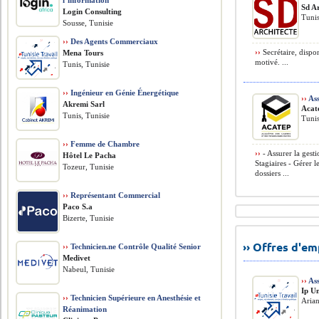
l’information
Sd A
Login Consulting
Tunis
Sousse, Tunisie
››
Des Agents Commerciaux
››
Secrétaire, dispon
Mena Tours
motivé. ...
Tunis, Tunisie
››
Ingénieur en Génie Énergétique
››
Ass
Akremi Sarl
Acat
Tunis, Tunisie
Tunis
››
Femme de Chambre
››
- Assurer la gest
Hôtel Le Pacha
Stagiaires - Gérer l
Tozeur, Tunisie
dossiers ...
››
Représentant Commercial
Paco S.a
Bizerte, Tunisie
›› Offres d'e
››
Technicien.ne Contrôle Qualité Senior
Medivet
Nabeul, Tunisie
››
Ass
Ip U
››
Technicien Supérieure en Anesthésie et
Arian
Réanimation