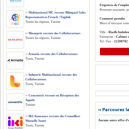
Exigences de l’emplo
Personne souriante, p
››
Multinational MC recrute Bilingual Sales
Representatives French / English
Comment postuler
Toutes les régions, Tunisie
Merci d’envoyer votr
Ville ›
Riadh Andalo
››
Monoprix recrute des Collaborateurs
Entreprise ›
Cabinet 
Toutes les régions, Tunisie
Tel / Fax ›
22208782
››
Armatis recrute des Collaborateurs
Tunis, Tunisie
››
Industrie Multinational recrute des
Collaborateurs
Tunis, Tunisie
››
Concentrix recrute en Réception des
Appels
Tunisie
›› Parcourez 
››
IKI Assurance recrute des Conseillers
Aucune autre offre d'e
Mutuelle Santé
Tunis, Tunisie