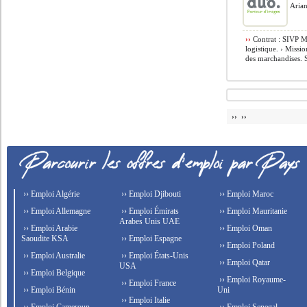
Arian
››
Contrat : SIVP M
logistique. › Missi
des marchandises. Su
›› ››
›› Emploi Algérie
›› Emploi Djibouti
›› Emploi Maroc
›› Emploi Allemagne
›› Emploi Émirats
›› Emploi Mauritanie
Arabes Unis UAE
›› Emploi Arabie
›› Emploi Oman
Saoudite KSA
›› Emploi Espagne
›› Emploi Poland
›› Emploi Australie
›› Emploi États-Unis
›› Emploi Qatar
USA
›› Emploi Belgique
›› Emploi Royaume-
›› Emploi France
›› Emploi Bénin
Uni
›› Emploi Italie