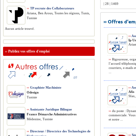
| 28 | 1469
››
TP recrute des Collaborateurs
Ariana, Ben Arous, Toutes les régions, Tunis,
Tunisie
›› Offres d'e
Aucun article trouvé.
››
Ass
Ip U
Arian
››
Publiez vos offres d'emploi
››
Rigoureuse, organ
l’accueil téléphoniq
courriers, e-mails 
...
››
Graphiste Machiniste
››
Ass
Afis
Odesign
Sfax,
Tunisie
››
Assistante Juridique Bilingue
››
du poste : Dynam
France Démarche Administratives
commerciale. Vous s
Médenine, Tunisie
et notre ...
››
Directeur / Directrice des Technologies de
››
Sec