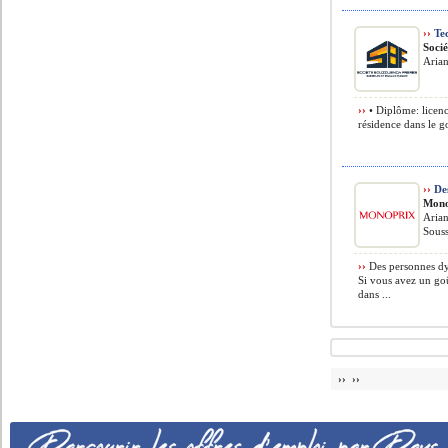
››
Tec
Soci
Arian
››
• Diplôme: licenc
résidence dans le g
››
Des
Mono
Arian
Souss
››
Des personnes dy
Si vous avez un goû
dans ...
›› ››