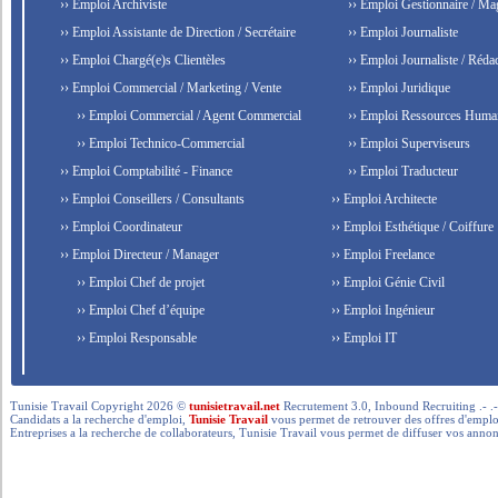
›› Emploi Archiviste
›› Emploi Gestionnaire / Ma
›› Emploi Assistante de Direction / Secrétaire
›› Emploi Journaliste
›› Emploi Chargé(e)s Clientèles
›› Emploi Journaliste / Rédac
›› Emploi Commercial / Marketing / Vente
›› Emploi Juridique
›› Emploi Commercial / Agent Commercial
›› Emploi Ressources Huma
›› Emploi Technico-Commercial
›› Emploi Superviseurs
›› Emploi Comptabilité - Finance
›› Emploi Traducteur
›› Emploi Conseillers / Consultants
›› Emploi Architecte
›› Emploi Coordinateur
›› Emploi Esthétique / Coiffure
›› Emploi Directeur / Manager
›› Emploi Freelance
›› Emploi Chef de projet
›› Emploi Génie Civil
›› Emploi Chef d’équipe
›› Emploi Ingénieur
›› Emploi Responsable
›› Emploi IT
Tunisie Travail Copyright 2026 ©
tunisietravail.net
Recrutement 3.0, Inbound Recruiting .- .-.. --- 
Candidats a la recherche d'emploi,
Tunisie Travail
vous permet de retrouver des offres d'emploi 
Entreprises a la recherche de collaborateurs, Tunisie Travail vous permet de diffuser vos annon