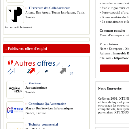
• Sens de communicatio
››
TP recrute des Collaborateurs
• Fiable, rigoureuse et
Ariana, Ben Arous, Toutes les régions, Tunis,
• Forte capacité d’org
Tunisie
• Bonne maîtrise du Fr
• La connaissance et l
Aucun article trouvé.
Comment postuler
Merci d’envoyer vos 
Ville ›
Ariana
››
Publiez vos offres d'emploi
Nom / Entreprise ›
Xt
Adresse :
Immeuble D
Site Web ›
https://ww
››
Vendeuse
Jaouanioptique
Notre Entreprise :
Tunisie
Créée en 2001, XTENSU
éditeur de logiciel pou
››
Consultant Qa Automation
encourage les entrepris
Mayar Des Services Informatiques
compétitivité, leur sys
partenaires. XTENSUS 
France, Tunisie
››
Technico-commercial