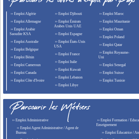
›› Emploi Algérie
›› Emploi Djibouti
›› Emploi Maroc
›› Emploi Allemagne
›› Emploi Émirats
›› Emploi Mauritanie
Arabes Unis UAE
›› Emploi Arabie
›› Emploi Oman
Saoudite KSA
›› Emploi Espagne
›› Emploi Poland
›› Emploi Australie
›› Emploi États-Unis
›› Emploi Qatar
USA
›› Emploi Belgique
›› Emploi Royaume-
›› Emploi France
›› Emploi Bénin
Uni
›› Emploi Italie
›› Emploi Cameroun
›› Emploi Senegal
›› Emploi Kuwait
›› Emploi Canada
›› Emploi Suisse
›› Emploi Lebanon
›› Emploi Côte d'Ivoire
›› Emploi Tunisie
›› Emploi Libye
›› Emploi Administrative
›› Emploi Formation / Educat
Enseignement
›› Emploi Agent Administrative / Agent de
Bureau
›› Emploi Éducatrice / An