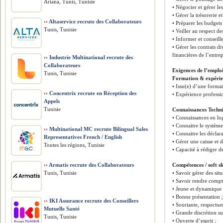
Ariana, Tunis, Tunisie
• Négocier et gérer les
• Gérer la trésorerie e
››
Altaservice recrute des Collaborateurs
• Préparer les budgets 
Tunis, Tunisie
• Veiller au respect d
• Informer et conseill
• Gérer les contrats di
financières de l’entrep
››
Industrie Multinational recrute des
Collaborateurs
Exigences de l’emplo
Tunis, Tunisie
Formation & expérie
• Issu(e) d’une forma
››
Concentrix recrute en Réception des
• Expérience professi
Appels
Tunisie
Connaissances Techni
• Connaissances en log
• Connaitre le système 
››
Multinational MC recrute Bilingual Sales
• Connaitre les déclar
Representatives French / English
• Gérer une caisse et 
Toutes les régions, Tunisie
• Capacité à rédiger 
››
Armatis recrute des Collaborateurs
Compétences / soft sk
Tunis, Tunisie
• Savoir gérer des situ
• Savoir rendre compte
• Jeune et dynamique 
• Bonne présentation 
››
IKI Assurance recrute des Conseillers
• Souriante, respectue
Mutuelle Santé
• Grande discrétion su
Tunis, Tunisie
• Ouverte d’esprit ;