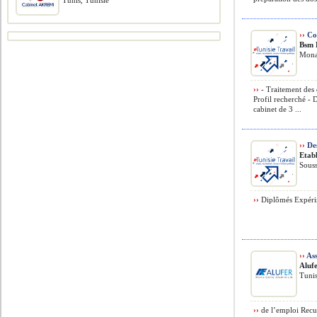
Tunis, Tunisie
››
Co
Bsm 
Monas
››
- Traitement des 
Profil recherché -
cabinet de 3 ...
››
De
Etab
Souss
››
Diplômés Expérim
››
Ass
Aluf
Tunis
››
de l’emploi Recuei