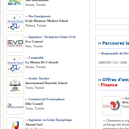
Mes Distribution
Sousse, Tunisie
››
Des Enseignants
Ecole Mansour Modern School
Nabeul, Tunisie
››
Ingénieur / Technicien Génie Civil
Evo Control
›› Parcourez 
Sfax, Tunisie
››
Responsable du Dé
››
Comptable
La Maison De L’abrasif
1000199 | 115 | 2046
Ariana, Tunisie
›› Offres d'e
››
Arabic Teacher
International Deutsche School
- Finance
Tunis, Tunisie
››
Ass
››
Commercial Francophone
Afri
Elite Conseil
Tunis
Tunis, Tunisie
››
Ingénieur en Génie Énergétique
››
Classement et org
Akremi Sarl
archivage des dossi
préparation des dos