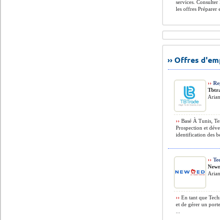
services. Consulter
les offres Préparer e
›› Offres d'e
››
Rep
Tbtr
Arian
››
Basé À Tunis, Tem
Prospection et déve
identification des b
››
Tec
New
Arian
››
En tant que Tech
et de gérer un port
...