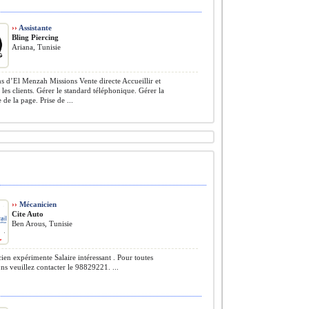
››
Assistante
Bling Piercing
Ariana, Tunisie
s d’El Menzah Missions Vente directe Accueillir et
 les clients. Gérer le standard téléphonique. Gérer la
 de la page. Prise de ...
››
Mécanicien
Cite Auto
Ben Arous, Tunisie
en expérimente Salaire intéressant . Pour toutes
ns veuillez contacter le 98829221. ...