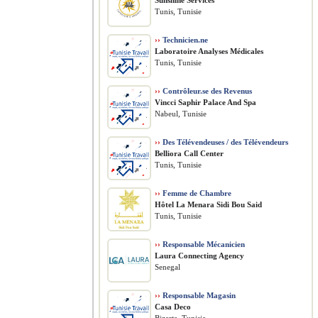
Sunshine Services
Tunis, Tunisie
››
Technicien.ne
Laboratoire Analyses Médicales
Tunis, Tunisie
››
Contrôleur.se des Revenus
Vincci Saphir Palace And Spa
Nabeul, Tunisie
››
Des Télévendeuses / des Télévendeurs
Belliora Call Center
Tunis, Tunisie
››
Femme de Chambre
Hôtel La Menara Sidi Bou Said
Tunis, Tunisie
››
Responsable Mécanicien
Laura Connecting Agency
Senegal
››
Responsable Magasin
Casa Deco