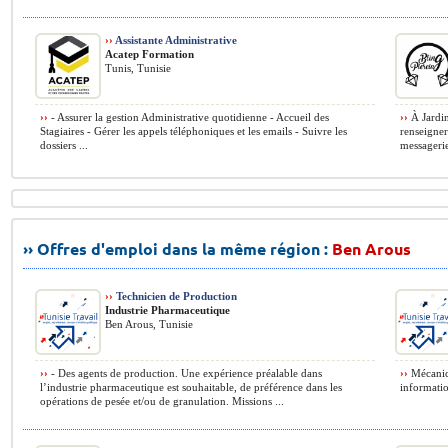
››
Assistante Administrative
Acatep Formation
Tunis, Tunisie
››
- Assurer la gestion Administrative quotidienne - Accueil des
››
À Jardin
Stagiaires - Gérer les appels téléphoniques et les emails - Suivre les
renseigner
dossiers ...
messagerie
›› Offres d'emploi dans la même région :
Ben Arous
››
Technicien de Production
Industrie Pharmaceutique
Ben Arous, Tunisie
››
- Des agents de production. Une expérience préalable dans
››
Mécanici
l’industrie pharmaceutique est souhaitable, de préférence dans les
informatio
opérations de pesée et/ou de granulation. Missions ...