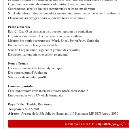
Organisation et suivi des dossiers administratifs et commerciaux
Coordination avec les équipes commerciales et les points de vente
Suivi administratif des commandes (lunettes, montures, verres) avec les fournisseurs
Classement, archivage et mise à jour des bases de données
Profil recherché :
Bac ›2 / Bac ›3 en assistanat de direction, gestion ou équivalent
Expérience souhaitée : 1 à 3 ans dans un poste similaire
Maîtrise des outils bureautiques (Word, Excel, PowerPoint, Outlook)
Bonne maîtrise du français (oral et écrit),
Sens de l’organisation, rigueur et gestion des priorités
Discrétion, autonomie et excellent relationnel
Nous offrons :
Un environnement de travail dynamique
Des opportunités d’évolution
Salaire motivant selon profil
Comment postuler :
Cette opportunité vous intéresse et votre profil correspond ?
Envoyez-nous votre CV via le formulaire
Pays / Ville ›
Tunisie, Ben Arous
Téléphone ›
52122490
Adresse ›
Avenue de la République Hammam LIF Hammam LIF BEN Arous, 2050
أرسل سيرتك الذاتية
›› Envoyer votre CV ››
‹‹ 