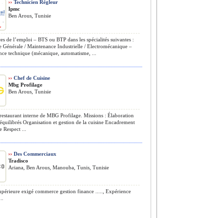
››
Technicien Régleur
Ipmc
Ben Arous, Tunisie
s de l’emploi – BTS ou BTP dans les spécialités suivantes :
 Générale / Maintenance Industrielle / Electromécanique –
nce technique (mécanique, automatisme, ...
››
Chef de Cuisine
Mbg Profilage
Ben Arous, Tunisie
restaurant interne de MBG Profilage. Missions : Élaboration
quilibrés Organisation et gestion de la cuisine Encadrement
e Respect ...
››
Des Commerciaux
Tradisco
Ariana, Ben Arous, Manouba, Tunis, Tunisie
périeure exigé commerce gestion finance ....., Expérience
..