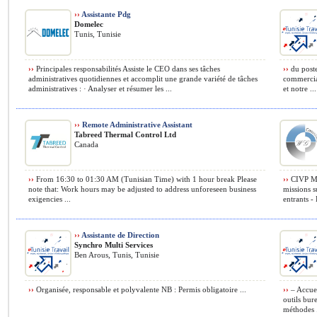
››
Assistante Pdg
Domelec
Tunis, Tunisie
››
Principales responsabilités Assiste le CEO dans ses tâches
››
du poste
administratives quotidiennes et accomplit une grande variété de tâches
commercial
administratives : · Analyser et résumer les ...
et notre ...
››
Remote Administrative Assistant
Tabreed Thermal Control Ltd
Canada
››
From 16:30 to 01:30 AM (Tunisian Time) with 1 hour break Please
››
CIVP Mis
note that: Work hours may be adjusted to address unforeseen business
missions s
exigencies ...
entrants -
››
Assistante de Direction
Synchro Multi Services
Ben Arous, Tunis, Tunisie
››
Organisée, responsable et polyvalente NB : Permis obligatoire ...
››
– Accueil
outils bur
méthodes .