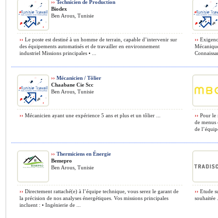
››
Technicien de Production
Biodex
Ben Arous, Tunisie
››
Le poste est destiné à un homme de terrain, capable d’intervenir sur
››
Exigence
des équipements automatisés et de travailler en environnement
Mécanique
industriel Missions principales • ...
Connaissa
››
Mécanicien / Tôlier
Chaabane Cie Scc
Ben Arous, Tunisie
››
Mécanicien ayant une expérience 5 ans et plus et un tôlier ...
››
Pour le 
de menus é
de l’équip
››
Thermiciens en Énergie
Bemepro
Ben Arous, Tunisie
››
Directement rattaché(e) à l’équipe technique, vous serez le garant de
››
Etude su
la précision de nos analyses énergétiques. Vos missions principales
souhaitée .
incluent : • Ingénierie de ...