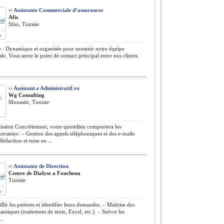
››
Assistante Commerciale d’assurances
Afis
Sfax, Tunisie
 : Dynamique et organisée pour soutenir notre équipe
e. Vous serez le point de contact principal entre nos clients
››
Assistant.e Administratif.ve
Wg Consulting
Monastir, Tunisie
sion Concrètement, votre quotidien comportera les
uivantes : - Gestion des appels téléphoniques et des e-mails
 Rédaction et mise en ...
››
Assistante de Direction
Centre de Dialyse a Fouchena
Tunisie
lir les patients et identifier leurs demandes. – Maitrise des
eautiques (traitement de texte, Excel, etc.). – Suivre les
..