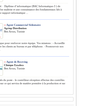
: · Diplôme d’informatique (BAC Informatique›3 ) de
Une maîtrise et une connaissance des fondamentaux liés à
 de support informatique ...
››
Agent Commercial Sédentaire
Agriup Distribution
Ben Arous, Tunisie
e pour renforcer notre équipe. Vos missions : - Accueillir
ler les clients au bureau et par téléphone. - Promouvoir nos
.
››
Agent de Receving
Clinique Ezzahra
Ben Arous, Tunisie
ités du poste - le contrôleur-réception effectue des contrôles
 sur ce qui servira de matière première à la production et sur