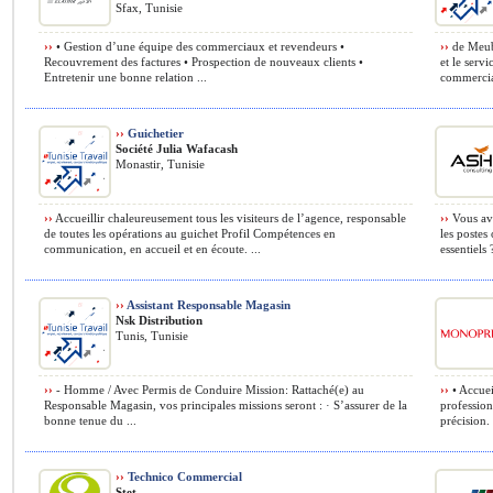
Sfax, Tunisie
››
• Gestion d’une équipe des commerciaux et revendeurs •
››
de Meubl
Recouvrement des factures • Prospection de nouveaux clients •
et le serv
Entretenir une bonne relation ...
commercial
››
Guichetier
Société Julia Wafacash
Monastir, Tunisie
››
Accueillir chaleureusement tous les visiteurs de l’agence, responsable
››
Vous ave
de toutes les opérations au guichet Profil Compétences en
les postes 
communication, en accueil et en écoute. ...
essentiels ?
››
Assistant Responsable Magasin
Nsk Distribution
Tunis, Tunisie
››
- Homme / Avec Permis de Conduire Mission: Rattaché(e) au
››
• Accueil
Responsable Magasin, vos principales missions seront : · S’assurer de la
profession
bonne tenue du ...
précision. •
››
Technico Commercial
Stet