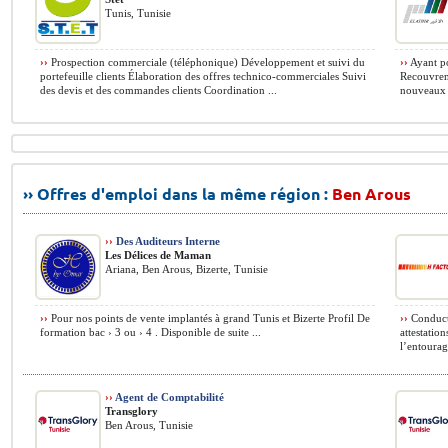
Tunis, Tunisie
››
Prospection commerciale (téléphonique) Développement et suivi du
››
Ayant po
portefeuille clients Élaboration des offres technico-commerciales Suivi
Recouvreme
des devis et des commandes clients Coordination ...
nouveaux c
›› Offres d'emploi dans la même région :
Ben Arous
››
Des Auditeurs Interne
Les Délices de Maman
Ariana, Ben Arous, Bizerte, Tunisie
››
Pour nos points de vente implantés à grand Tunis et Bizerte Profil De
››
Conducte
formation bac › 3 ou › 4 . Disponible de suite ...
attestation
l’entourag
››
Agent de Comptabilité
Transglory
Ben Arous, Tunisie