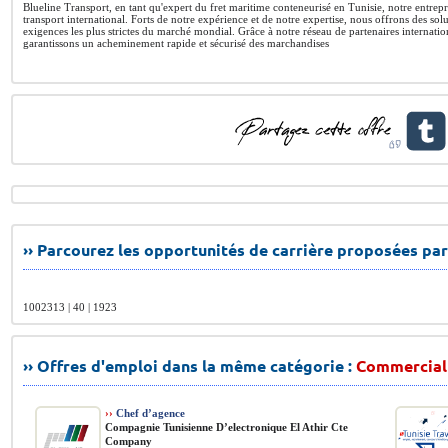
Blueline Transport, en tant qu'expert du fret maritime conteneurisé en Tunisie, notre entre
transport international. Forts de notre expérience et de notre expertise, nous offrons des so
exigences les plus strictes du marché mondial. Grâce à notre réseau de partenaires internati
garantissons un acheminement rapide et sécurisé des marchandises
›› Parcourez les opportunités de carrière proposées par
1002313 | 40 | 1923
›› Offres d'emploi dans la même catégorie :
Commercial
››
Chef d’agence
Compagnie Tunisienne D’electronique El Athir Cte
Company