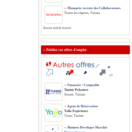
››
Monoprix recrute des Collaborateurs
Toutes les régions, Tunisie
Aucun article trouvé.
››
Publiez vos offres d'emploi
››
Financier / Comptable
Tunisie Polymere
Sousse, Tunisie
››
Agent de Réservation
Yalla Expérience
Tunis, Tunisie
››
Business Developer Marchés