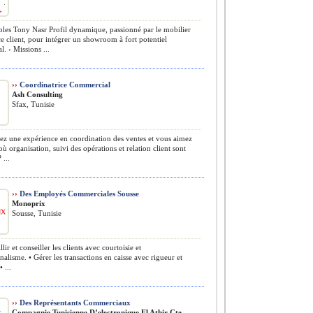
es Tony Nasr Profil dynamique, passionné par le mobilier
ice client, pour intégrer un showroom à fort potentiel
. › Missions ...
››
Coordinatrice Commercial
Ash Consulting
Sfax, Tunisie
z une expérience en coordination des ventes et vous aimez
où organisation, suivi des opérations et relation client sont
 ...
››
Des Employés Commerciales Sousse
Monoprix
Sousse, Tunisie
lir et conseiller les clients avec courtoisie et
nalisme. • Gérer les transactions en caisse avec rigueur et
 ...
››
Des Représentants Commerciaux
Compagnie Tunisienne D’electronique El Athir Cte