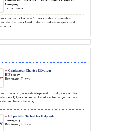
Company
Tunis, Tunisie
ur missions : • Collecte / Livraison des commandes •
nt des factures • Gestion des garanties • Prospection de
lients • ...
››
Conducteur Chariot Élévateur
H Factory
Ben Arous, Tunisie
ur Chariot expérimenté (disposant d’un diplôme ou des
s de travail) Qui maitrise le chariot électrique Qui habite a
e de Fouchena, Chebeda, ...
››
It Specialist Technicien Helpdesk
Transglory
Ben Arous, Tunisie