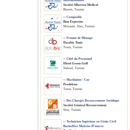
Internationaux
Société Alberton Medical
Bizerte, Tunisie
››
Comptable
Bsm Expertise
Monastir, Sfax, Tunisie
››
Femme de Ménage
Databiz Tunis
Tunis, Tunisie
››
Chef du Personnel
Hôtel Green Golf
Nabeul, Tunisie
››
Machiniste / Cnc
Prodelcna
Tunis, Tunisie
››
Des Chargés Recouvrement Juridique
Société Général Recouvrement
Sfax, Tunisie
››
Technicien Supérieur en Génie Civil
Backoffice Maitrise D’œuvre