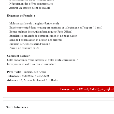
– Négociation des offres commerciales
– Assurer un service client de qualité
Exigences de l’emploi :
– Maîtrise parfaite de l’anglais (écrit et oral)
– Expérience exigé dans le transport maritime et la logistique et l’export ( 1 ans )
– Bonne maîtrise des outils informatiques (Pack Office)
– Excellentes capacités de communication et de négociation
– Sens de l’organisation et gestion des priorités
– Rigueur, sérieux et esprit d’équipe
– Permis de conduire exigé
Comment postuler :
Cette opportunité vous intéresse et votre profil correspond ?
Envoyez-nous votre CV via le formulaire
Pays / Ville ›
Tunisie, Ben Arous
Téléphone ›
99859559 / 93620660
Adresse ›
33, Avenue Mohamed ALI Rades
أرسل سيرتك الذاتية
›› Envoyer votre CV ››
‹‹ 
Notre Entreprise :