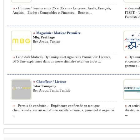
››
- Homme / Femme entre 25 et 35 ans - Langues : Arabe, Français,
››
demandé
Anglais. - Etudes : Comptables et Finances. - Bonnes ...
l’ISET. · 
l’activité
››
Magasinier Matière Première
Mbg Profilage
Ben Arous, Tunisie
››
Candidats Motivés, Dynamiques et rigoureux Formation: Licence,
››
Dynamiqu
BTS Une expérience dans un poste similaire serait un atout ...
et conseil
gammes ..
››
Chauffeur / Livreur
3star Company
Ben Arous, Tunis, Tunisie
››
- Permis de conduire . - Expérience confirmée en tant que
››
et activ
chauffeur-livreur au sein d’une société. - Sérieux, ponctuel et organisé.
drastiques
...
...