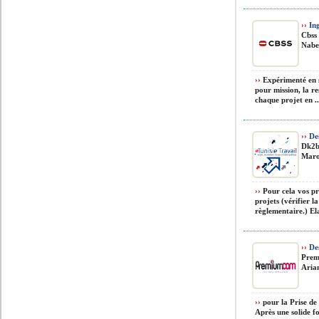
››
Ing
Cbss
Nabeu
››
Expérimenté en sé
pour mission, la re
chaque projet en ..
››
Des
Dk2
Mar
››
Pour cela vos pr
projets (vérifier l
règlementaire.) El
››
Des
Pre
Arian
››
pour la Prise de
Après une solide f