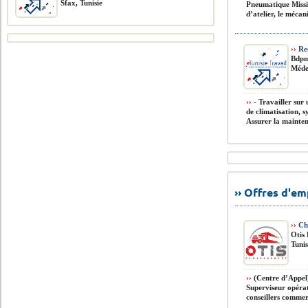
Sfax, Tunisie
Pneumatique Missio
d’atelier, le mécan
››
Re
Bdp
Méde
››
- Travailler sur 
de climatisation, s
Assurer la maintena
›› Offres d'e
››
Che
Otis
Tunis
››
(Centre d’Appel
Superviseur opérat
conseillers commerc