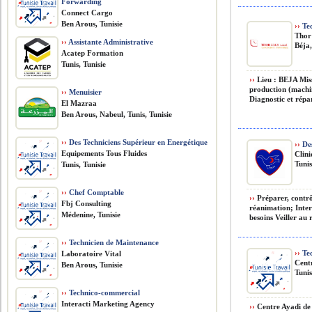
Forwarding
Connect Cargo
Ben Arous, Tunisie
››
Tec
Thor
››
Assistante Administrative
Béja,
Acatep Formation
Tunis, Tunisie
››
Lieu : BEJA Miss
production (machin
››
Menuisier
Diagnostic et répa
El Mazraa
Ben Arous, Nabeul, Tunis, Tunisie
››
Des Techniciens Supérieur en Energétique
››
Des
Equipements Tous Fluides
Clin
Tunis
Tunis, Tunisie
››
Chef Comptable
››
Préparer, contrôl
Fbj Consulting
réanimation; Interv
Médenine, Tunisie
besoins Veiller au r
››
Technicien de Maintenance
››
Tec
Laboratoire Vital
Cent
Ben Arous, Tunisie
Tunis
››
Technico-commercial
Interacti Marketing Agency
››
Centre Ayadi de 