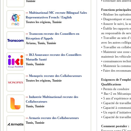
• Effectuer des interve
Tunisie
Fonctions principales
››
Multinational MC recrute Bilingual Sales
• Réaliser les opérati
Representatives French / English
• Diagnostiquer et sou
Toutes les régions, Tunisie
• Assurer le suivi, la 
• Établir les rapports
au responsable de ser
››
Transcom recrute des Conseillers en
• Travailler au sein 
Réception d’Appels
avec les autres collèg
Ariana, Tunis, Tunisie
• Travailler en collab
• Maintenir une zone d
››
IKI Assurance recrute des Conseillers
maintenir les véhicule
Mutuelle Santé
• connaissances techn
Tunis, Tunisie
• Maintenir la communi
• Faire des recommand
››
Monoprix recrute des Collaborateurs
Exigences de l’emplo
Toutes les régions, Tunisie
Qualifications
• Permis de conduire
* Bac+2 en Mécanique
››
Industrie Multinational recrute des
• 5 ans d’expérience 
Collaborateurs
• Capacité de travaill
Tunis, Tunisie
• Capacité à communiq
• Un esprit d’initiativ
• Capacité de travaill
››
Armatis recrute des Collaborateurs
Tunis, Tunisie
Comment postuler :
Envoyez votre CV sur