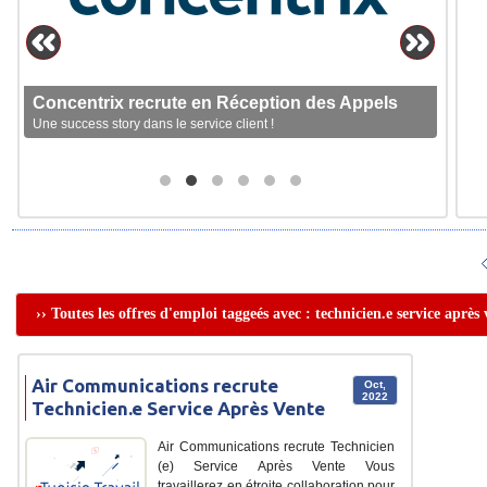
Concentrix recrute en Réception des Appels
Une success story dans le service client !
›› Toutes les offres d'emploi taggeés avec : technicien.e service après
Air Communications recrute
Oct,
2022
Technicien.e Service Après Vente
Air Communications recrute Technicien
(e) Service Après Vente Vous
travaillerez en étroite collaboration pour