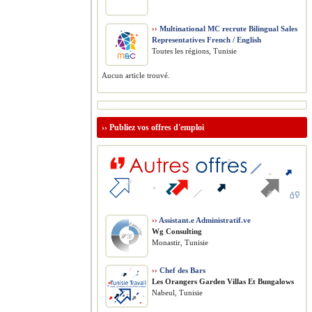
››
Multinational MC recrute Bilingual Sales
Representatives French / English
Toutes les régions, Tunisie
Aucun article trouvé.
››
Publiez vos offres d'emploi
››
Assistant.e Administratif.ve
Wg Consulting
Monastir, Tunisie
››
Chef des Bars
Les Orangers Garden Villas Et Bungalows
Nabeul, Tunisie