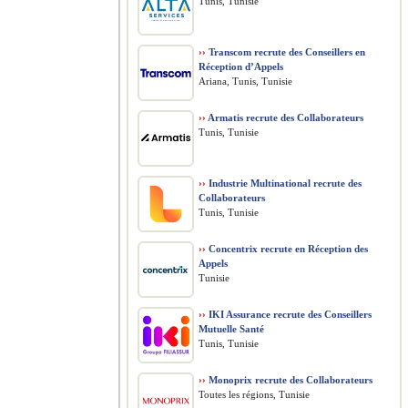
Tunis, Tunisie
››
Transcom recrute des Conseillers en
Réception d’Appels
Ariana, Tunis, Tunisie
››
Armatis recrute des Collaborateurs
Tunis, Tunisie
››
Industrie Multinational recrute des
Collaborateurs
Tunis, Tunisie
››
Concentrix recrute en Réception des
Appels
Tunisie
››
IKI Assurance recrute des Conseillers
Mutuelle Santé
Tunis, Tunisie
››
Monoprix recrute des Collaborateurs
Toutes les régions, Tunisie