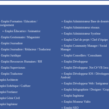
› Emploi Formation / Education /
›› Emploi Administrateur Base de donnée
nseignement
›› Emploi Administrateur réseaux
›› Emploi Éducatrice / Animatrice
›› Emploi Administrateur Système
› Emploi Gestionnaire / Magasinier
›› Emploi Chef de projet / Chef d’équipe
› Emploi Journaliste
›› Emploi Community Manager / Social
› Emploi Journaliste / Rédacteur / Traducteur
Manager
› Emploi Juridique
›› Emploi Conseillers / Consultants
› Emploi Ressources Humaines / RH
›› Emploi Développeur
› Emploi Superviseurs
›› Emploi Développeur .Net C# VB Java
› Emploi Traducteur
›› Emploi Développeur IOS / Développe
Android
mploi Architecte
›› Emploi Développeur Web / Intégrateur
mploi Esthétique / Coiffure
›› Emploi Infographiste / Designer / Grap
mploi Freelance
›› Emploi Ingénieur
mploi Génie Civil
›› Emploi Monteur Vidéo
mploi Ingénieur
›› Emploi SEO