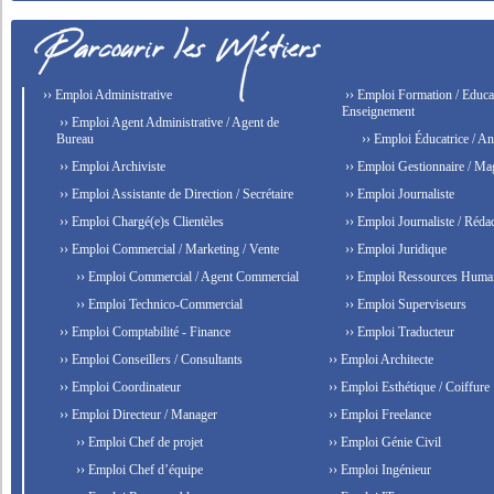
›› Emploi Administrative
›› Emploi Formation / Educat
Enseignement
›› Emploi Agent Administrative / Agent de
Bureau
›› Emploi Éducatrice / An
›› Emploi Archiviste
›› Emploi Gestionnaire / Ma
›› Emploi Assistante de Direction / Secrétaire
›› Emploi Journaliste
›› Emploi Chargé(e)s Clientèles
›› Emploi Journaliste / Rédac
›› Emploi Commercial / Marketing / Vente
›› Emploi Juridique
›› Emploi Commercial / Agent Commercial
›› Emploi Ressources Huma
›› Emploi Technico-Commercial
›› Emploi Superviseurs
›› Emploi Comptabilité - Finance
›› Emploi Traducteur
›› Emploi Conseillers / Consultants
›› Emploi Architecte
›› Emploi Coordinateur
›› Emploi Esthétique / Coiffure
›› Emploi Directeur / Manager
›› Emploi Freelance
›› Emploi Chef de projet
›› Emploi Génie Civil
›› Emploi Chef d’équipe
›› Emploi Ingénieur