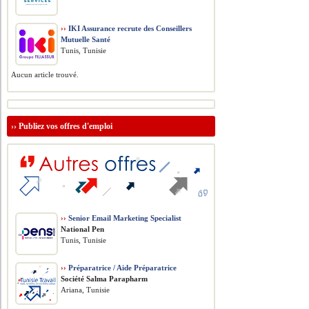
››
IKI Assurance recrute des Conseillers
Mutuelle Santé
Tunis, Tunisie
Aucun article trouvé.
››
Publiez vos offres d'emploi
››
Senior Email Marketing Specialist
National Pen
Tunis, Tunisie
››
Préparatrice / Aide Préparatrice
Société Salma Parapharm
Ariana, Tunisie