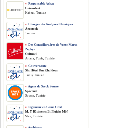
››
Responsable Achat
Uniconfort
Nabeul, Tunisie
››
Chargée des Analyses Chimiques
Aerotech
Tunisie
››
Des Conseillers.ères de Vente Marsa
Zéphyr
Culturel
Ariana, Tunis, Tunisie
››
Gouvernante
Sht Hôtel Ibn Khaldoun
Tunis, Tunisie
››
Agent de Stock Sousse
Spacenet
Sousse, Tunisie
››
Ingénieur en Génie Civil
M. Y Bâtiments Et Fluides Mbf
Sfax, Tunisie
››
Architecte