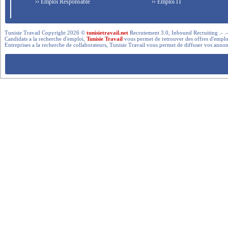
›› Emploi Responsable
›› Emploi IT
Tunisie Travail Copyright 2026 ©
tunisietravail.net
Recrutement 3.0, Inbound Recruiting .- .-.. --- 
Candidats a la recherche d'emploi,
Tunisie Travail
vous permet de retrouver des offres d'emploi 
Entreprises a la recherche de collaborateurs, Tunisie Travail vous permet de diffuser vos annon