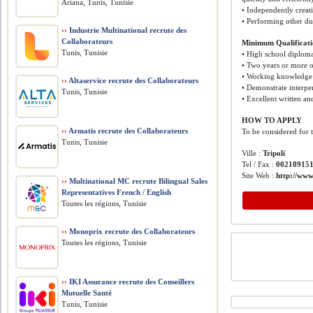
Ariana, Tunis, Tunisie
• Independently creat
• Performing other du
››
Industrie Multinational recrute des
Collaborateurs
Minimum Qualificatio
Tunis, Tunisie
• High school diploma
• Two years or more of
• Working knowledge 
››
Altaservice recrute des Collaborateurs
• Demonstrate interper
Tunis, Tunisie
• Excellent written an
HOW TO APPLY
››
Armatis recrute des Collaborateurs
To be considered for 
Tunis, Tunisie
Ville :
Tripoli
Tel / Fax :
00218915
Site Web :
http://www
››
Multinational MC recrute Bilingual Sales
Representatives French / English
Toutes les régions, Tunisie
››
Monoprix recrute des Collaborateurs
Toutes les régions, Tunisie
››
IKI Assurance recrute des Conseillers
Mutuelle Santé
Tunis, Tunisie