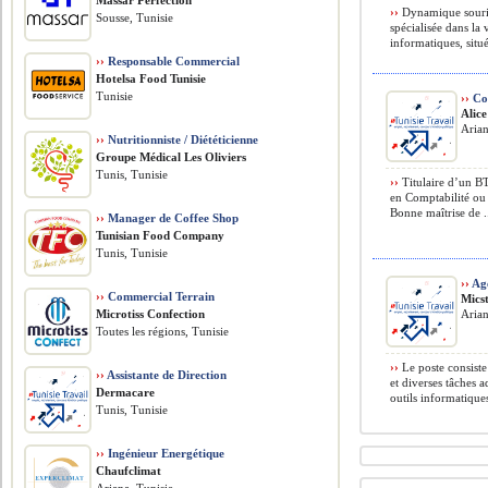
Massar Perfection
››
Dynamique souria
Sousse, Tunisie
spécialisée dans la
informatiques, situé
››
Responsable Commercial
Hotelsa Food Tunisie
Tunisie
››
Co
Alic
Arian
››
Nutritionniste / Diététicienne
Groupe Médical Les Oliviers
Tunis, Tunisie
››
Titulaire d’un BT
en Comptabilité ou 
Bonne maîtrise de .
››
Manager de Coffee Shop
Tunisian Food Company
Tunis, Tunisie
››
Ag
››
Commercial Terrain
Micst
Microtiss Confection
Arian
Toutes les régions, Tunisie
››
Le poste consiste
››
Assistante de Direction
et diverses tâches 
Dermacare
outils informatiques
Tunis, Tunisie
››
Ingénieur Energétique
Chaufclimat