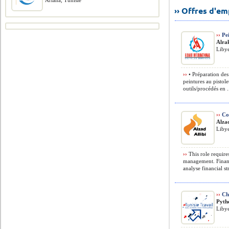
Ariana, Tunisie
›› Offres d'e
››
Pei
Alrak
Liby
››
• Préparation des
peintures au pistolet
outils/procédés en .
››
Cos
Alza
Liby
››
This role require
management. Financ
analyse financial str
››
Che
Pyth
Liby