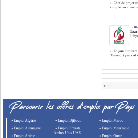
››
Chef de projet d
complet en climatisa
››
Bla
Ezar
Libye
››
To join our team 
Three (3) years of 
›› ››
›› Emploi Algérie
›› Emploi Djibouti
›› Emploi Maroc
›› Emploi Allemagne
›› Emploi Émirats
›› Emploi Mauritanie
Arabes Unis UAE
›› Emploi Arabie
›› Emploi Oman