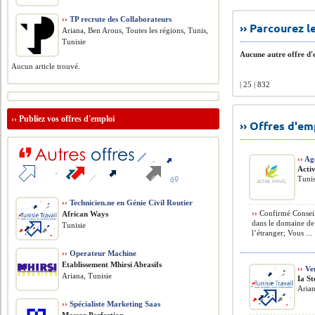
››
TP recrute des Collaborateurs
›› Parcourez 
Ariana, Ben Arous, Toutes les régions, Tunis,
Tunisie
Aucune autre offre d'e
Aucun article trouvé.
| 25 | 832
››
Publiez vos offres d'emploi
›› Offres d'e
››
Age
Acti
Tunis
››
Technicien.ne en Génie Civil Routier
››
Confirmé Conseil
African Ways
dans le domaine de 
Tunisie
l’étranger; Vous ...
››
Operateur Machine
Etablissement Mhirsi Abrasifs
››
Ve
Ariana, Tunisie
Ia St
Arian
››
Spécialiste Marketing Saas