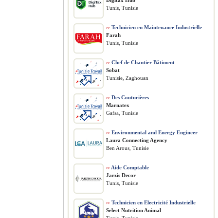
Digitax Hub
Tunis, Tunisie
››
Technicien en Maintenance Industrielle
Farah
Tunis, Tunisie
››
Chef de Chantier Bâtiment
Sobat
Tunisie, Zaghouan
››
Des Couturières
Marnatex
Gafsa, Tunisie
››
Environmental and Energy Engineer
Laura Connecting Agency
Ben Arous, Tunisie
››
Aide Comptable
Jarzis Decor
Tunis, Tunisie
››
Technicien en Electricité Industrielle
Select Nutrition Animal