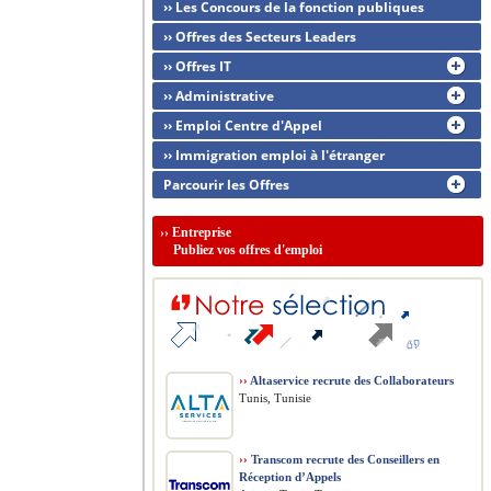
›› Les Concours de la fonction publiques
›› Offres des Secteurs Leaders
›› Offres IT
›› Administrative
›› Emploi Centre d'Appel
›› Immigration emploi à l'étranger
Parcourir les Offres
››
Entreprise
Publiez vos offres d'emploi
››
Altaservice recrute des Collaborateurs
Tunis, Tunisie
››
Transcom recrute des Conseillers en
Réception d’Appels