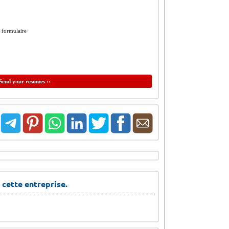
e formulaire
Send your resumes ‹‹
 cette entreprise.