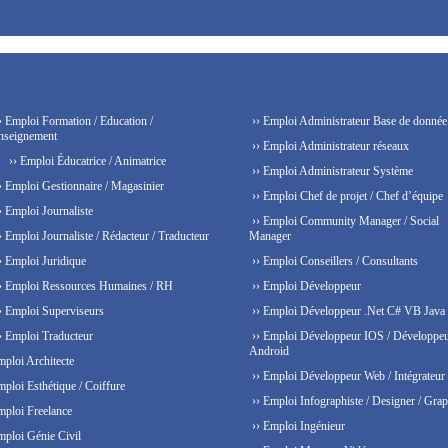
› Emploi Formation / Education /
›› Emploi Administrateur Base de donnée
nseignement
›› Emploi Administrateur réseaux
›› Emploi Éducatrice / Animatrice
›› Emploi Administrateur Système
› Emploi Gestionnaire / Magasinier
›› Emploi Chef de projet / Chef d’équipe
› Emploi Journaliste
›› Emploi Community Manager / Social
› Emploi Journaliste / Rédacteur / Traducteur
Manager
› Emploi Juridique
›› Emploi Conseillers / Consultants
› Emploi Ressources Humaines / RH
›› Emploi Développeur
› Emploi Superviseurs
›› Emploi Développeur .Net C# VB Java
› Emploi Traducteur
›› Emploi Développeur IOS / Développe
Android
mploi Architecte
›› Emploi Développeur Web / Intégrateur
mploi Esthétique / Coiffure
›› Emploi Infographiste / Designer / Grap
mploi Freelance
›› Emploi Ingénieur
mploi Génie Civil