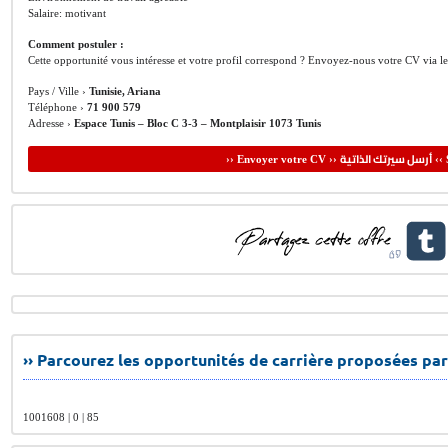
Salaire: motivant
Comment postuler :
Cette opportunité vous intéresse et votre profil correspond ? Envoyez-nous votre CV via l
Pays / Ville ›
Tunisie, Ariana
Téléphone ›
71 900 579
Adresse ›
Espace Tunis – Bloc C 3-3 – Montplaisir 1073 Tunis
أرسل سيرتك الذاتية
›› Envoyer votre CV ››
‹‹ 
›› Parcourez les opportunités de carrière proposées par
1001608 | 0 | 85