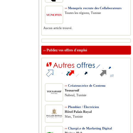
››
Monoprix recrute des Collaborateurs
Toutes les régions, Tunisie
Aucun article trouvé.
››
Publiez vos offres d'emploi
››
Créateur.trice de Contenu
Yousarssif
Nabeul, Tunisie
››
Plombier / Électricien
Hôtel Palais Royal
Sfax, Tunisie
››
Chargé.e de Marketing Digital