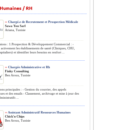
 Humaines / RH
››
Chargé.e de Recrutement et Prospection Médicale
Sawa You Sarl
Ariana, Tunisie
ions : 1.Prospection & Développement Commercial : ›
 activement les établissements de santé (Cliniques, CHU,
italiers) et identifier leurs besoins en renfort ...
››
Chargée Administrative et Rh
Finky Consulting
Ben Arous, Tunisie
ons principales : - Gestion du courrier, des appels
ues et des emails - Classement, archivage et mise à jour des
ministratifs ...
››
Assistant Administratif Ressources Humaines
Chick'n Chips
Ben Arous, Tunisie