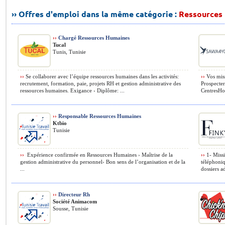
›› Offres d'emploi dans la même catégorie :
Ressources
››
Chargé Ressources Humaines
Tucal
Tunis, Tunisie
››
Se collaborer avec l’équipe ressources humaines dans les activités:
››
Vos miss
recrutement, formation, paie, projets RH et gestion administrative des
Prospecter
ressources humaines. Exigance › Diplôme: ...
CentresHosp
››
Responsable Ressources Humaines
Ktbio
Tunisie
››
️ Expérience confirmée en Ressources Humaines ›️ Maîtrise de la
››
1- Missi
gestion administrative du personnel›️ Bon sens de l’organisation et de la
téléphoniq
...
dossiers ad
››
Directeur Rh
Société Animacom
Sousse, Tunisie