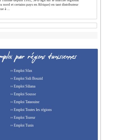
 Tunisie depuis 1992, SPG agit sur le marché régional
u nord et certains pays en Afrique) en tant distributeur
ue à ...
›› Emploi Sfax
›› Emploi Sidi Bouzid
›› Emploi Siliana
›› Emploi Sousse
›› Emploi Tataouine
›› Emploi Toutes les régions
›› Emploi Tozeur
›› Emploi Tunis