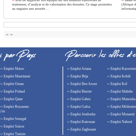
››
Afin de supporter nos équipes sur des missions transverses de
››
Basée en
traitement, d’analyse et de valorisation des données. Ce stage permettra
(Afrique d
au stagiaire une montée ...
informatiq
›› ››
›› Emploi Maroc
›› Emploi Ariana
›› Emploi Kasserine
›› Emploi Mauritanie
›› Emploi Béja
›› Emploi Kebili
›› Emploi Oman
›› Emploi Ben Arous
›› Emploi Kef
›› Emploi Poland
›› Emploi Bizerte
›› Emploi Mahdia
›› Emploi Qatar
›› Emploi Gabes
›› Emploi Manouba
›› Emploi Royaume-
›› Emploi Gafsa
›› Emploi Médenine
Uni
›› Emploi Jendouba
›› Emploi Monastir
›› Emploi Senegal
›› Emploi Kairouan
›› Emploi Nabeul
›› Emploi Suisse
›› Emploi Zaghouan
›› Emploi Tunisie