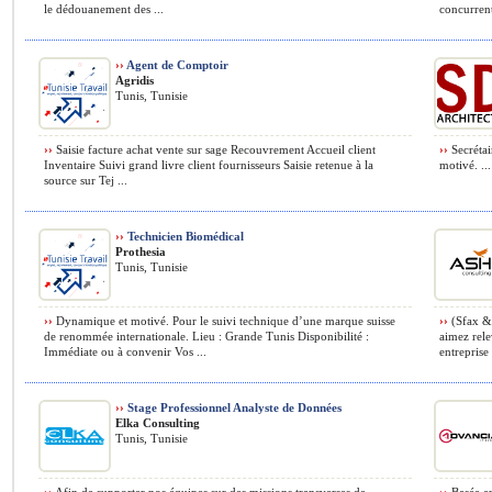
le dédouanement des ...
concurrenti
››
Agent de Comptoir
Agridis
Tunis, Tunisie
››
Saisie facture achat vente sur sage Recouvrement Accueil client
››
Secrétai
Inventaire Suivi grand livre client fournisseurs Saisie retenue à la
motivé. ...
source sur Tej ...
››
Technicien Biomédical
Prothesia
Tunis, Tunisie
››
Dynamique et motivé. Pour le suivi technique d’une marque suisse
››
(Sfax & 
de renommée internationale. Lieu : Grande Tunis Disponibilité :
aimez rele
Immédiate ou à convenir Vos ...
entreprise 
››
Stage Professionnel Analyste de Données
Elka Consulting
Tunis, Tunisie