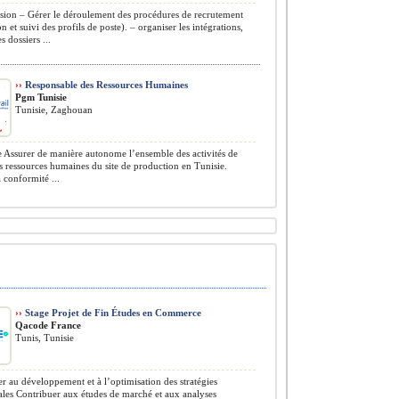
ion – Gérer le déroulement des procédures de recrutement
n et suivi des profils de poste). – organiser les intégrations,
s dossiers ...
››
Responsable des Ressources Humaines
Pgm Tunisie
Tunisie, Zaghouan
 Assurer de manière autonome l’ensemble des activités de
s ressources humaines du site de production en Tunisie.
a conformité ...
››
Stage Projet de Fin Études en Commerce
Qacode France
Tunis, Tunisie
r au développement et à l’optimisation des stratégies
es Contribuer aux études de marché et aux analyses