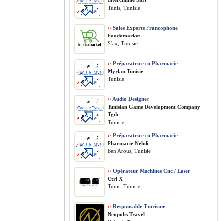
Interchimie Sarl
Tunis, Tunisie
››
Sales Experts Francophone
Foodomarket
Sfax, Tunisie
››
Préparatrice en Pharmacie
Myrlan Tunisie
Tunisie
››
Audio Designer
Tunisian Game Development Company
Tgdc
Tunisie
››
Préparatrice en Pharmacie
Pharmacie Nehdi
Ben Arous, Tunisie
››
Opérateur Machines Cnc / Laser
Ctrl X
Tunis, Tunisie
››
Responsable Tourisme
Neopolis Travel