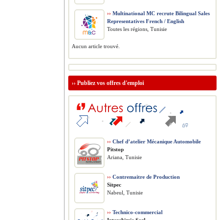
››
Multinational MC recrute Bilingual Sales
Representatives French / English
Toutes les régions, Tunisie
Aucun article trouvé.
››
Publiez vos offres d'emploi
››
Chef d’atelier Mécanique Automobile
Pitstop
Ariana, Tunisie
››
Contremaitre de Production
Sitpec
Nabeul, Tunisie
››
Technico-commercial