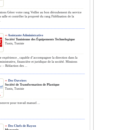
ions Gérer votre rang Veiller au bon déroulement du service
a salle et contrôler la propreté du rang Fidélisation de la
.
››
Assistante Administrative
Société Tunisienne des Équipements Technologique
Tunis, Tunisie
 expérience , capable d’accompagner la direction dans la
ministrative, financière et juridique de la société. Missions
 : - Rédaction des ...
››
Des Ouvriers
Société de Transformation de Plastique
Tunis, Tunisie
euvre pour travail manuel ...
››
Des Chefs de Rayon
Monoprix