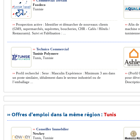
››
Commercial Terrain
Foodeco
Tunisie
››
Prospection active : Identifier et démarcher de nouveaux clients
››
Afin de 
(GMS, supermarchés, supérettes, boucheries, CHR - Cafés / Hôtels /
machine ré
Restaurants). Suivi et Fidélisation : ...
tunisienne
››
Technico Commercial
Tunisie Polymere
Tunis, Tunisie
››
Profil recherché : Sexe : Masculin Expérience : Minimum 3 ans dans
››
(Profil 
un poste similaire, idéalement dans le secteur industriel ou de
pour dével
l’emballage ...
Descriptio
›› Offres d'emploi dans la même région :
Tunis
››
Conseiller Immobilier
Newkey
Tunis, Tunisie