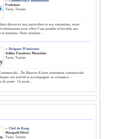
››
Commercial.e Indépendant
Fraleman
Tunis, Tunisie
faire découvrir aux particuliers et aux entreprises, notre
volutionnaire pour offrir l’eau potable et buvable aux
s et tunisiens. Notre machine ...
››
Designer D’intérieur
Ashley Furniture Mauritius
Tunis, Tunisie
Commercial) – Île Maurice A forte orientation commerciale
opper son activité et accompagner sa croissance. ›
n du poste : Ce poste ...
››
Chef de Rang
Marigold Hôtel
Tunis, Tunisie