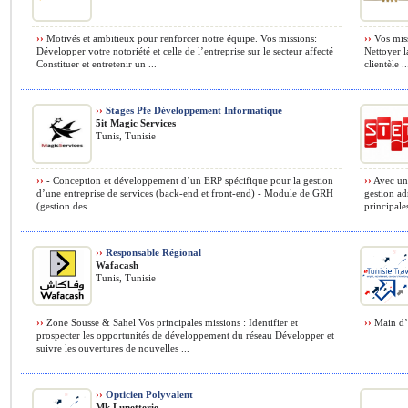
››
Motivés et ambitieux pour renforcer notre équipe. Vos missions:
››
Vos miss
Développer votre notoriété et celle de l’entreprise sur le secteur affecté
Nettoyer l
Constituer et entretenir un ...
clientèle ..
››
Stages Pfe Développement Informatique
5it Magic Services
Tunis, Tunisie
››
- Conception et développement d’un ERP spécifique pour la gestion
››
Avec une
d’une entreprise de services (back-end et front-end) - Module de GRH
gestion ad
(gestion des ...
principales
››
Responsable Régional
Wafacash
Tunis, Tunisie
››
Zone Sousse & Sahel Vos principales missions : Identifier et
››
Main d’o
prospecter les opportunités de développement du réseau Développer et
suivre les ouvertures de nouvelles ...
››
Opticien Polyvalent
Mk Lunetterie