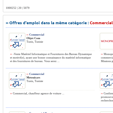
1000252 | 20 | 5079
›› Offres d'emploi dans la même catégorie :
Commercial
››
Commercial
Objet Com
Tunis, Tunisie
››
-Vente Matériel Informatique et Fournitures des Bureau Dynamique
››
Monoprix
et motivé(e), ayant une bonne connaissance du matériel informatique
commercia
et des fournitures de bureau. Vous serez ...
Missions pr
››
Commercial
Metouicars
Tunis, Tunisie
››
Commercial, chauffeur agence de voiture ...
››
Confirmé
promouvoir
recherchon