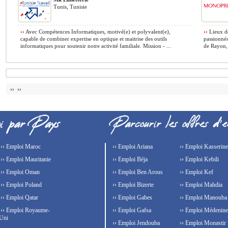
Tunis, Tunisie
››
Avec Compétences Informatiques, motivé(e) et polyvalent(e),
››
Lieux de
capable de combiner expertise en optique et maitrise des outils
passionnés
informatiques pour soutenir notre activité familiale. Mission - ...
de Rayon, 
›› ››
›› Emploi Maroc
›› Emploi Ariana
›› Emploi Kasserine
›› Emploi Mauritanie
›› Emploi Béja
›› Emploi Kebili
›› Emploi Oman
›› Emploi Ben Arous
›› Emploi Kef
›› Emploi Poland
›› Emploi Bizerte
›› Emploi Mahdia
›› Emploi Qatar
›› Emploi Gabes
›› Emploi Manouba
›› Emploi Royaume-
›› Emploi Gafsa
›› Emploi Médenine
Uni
›› Emploi Jendouba
›› Emploi Monastir