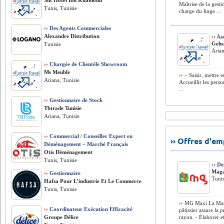
Sht Hôtel Ibn Khaldoun
Maîtrise de la gesti
Tunis, Tunisie
charge du linge ...
››
Des Agents Commerciales
Alexandre Distribution
››
Ass
Gehs
Tunisie
Arian
››
Chargée de Clientèle Showroom
Ms Meuble
››
– Saisir, mettre e
Ariana, Tunisie
Accueillir les perso
...
››
Gestionnaire de Stock
Tbtrade Tunisie
Ariana, Tunisie
››
Commercial / Conseiller Expert en
›› Offres d'e
Déménagement – Marché Français
Otis Déménagement
Tunis, Tunisie
››
Des
Maga
››
Gestionnaire
Tunis
Hafsa Pour L’industrie Et Le Commerce
Tunis, Tunisie
››
MG Maxi La Marsa
››
Coordinateur Exécution Efficacité
pâtissier assure la
Groupe Délice
rayon. - Élaborer et