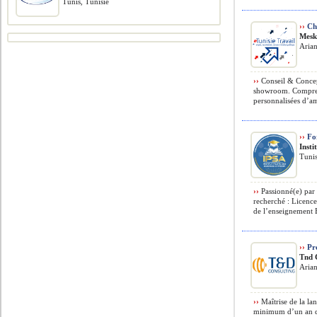
Tunis, Tunisie
››
Ch
Mesk
Arian
››
Conseil & Concept
showroom. Comprend
personnalisées d’am
››
For
Insti
Tunis
››
Passionné(e) par 
recherché : Licenc
de l’enseignement E
››
Pro
Tnd 
Arian
››
Maîtrise de la la
minimum d’un an da