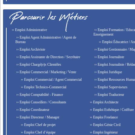
›› Emploi Administrative
›› Emploi Formation / Educat
Enseignement
›› Emploi Agent Administrative / Agent de
Bureau
›› Emploi Éducatrice / An
›› Emploi Archiviste
›› Emploi Gestionnaire / Ma
›› Emploi Assistante de Direction / Secrétaire
›› Emploi Journaliste
›› Emploi Chargé(e)s Clientèles
›› Emploi Journaliste / Rédac
›› Emploi Commercial / Marketing / Vente
›› Emploi Juridique
›› Emploi Commercial / Agent Commercial
›› Emploi Ressources Huma
›› Emploi Technico-Commercial
›› Emploi Superviseurs
›› Emploi Comptabilité - Finance
›› Emploi Traducteur
›› Emploi Conseillers / Consultants
›› Emploi Architecte
›› Emploi Coordinateur
›› Emploi Esthétique / Coiffure
›› Emploi Directeur / Manager
›› Emploi Freelance
›› Emploi Chef de projet
›› Emploi Génie Civil
›› Emploi Chef d’équipe
›› Emploi Ingénieur