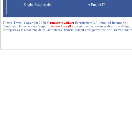
›› Emploi Responsable
›› Emploi IT
Tunisie Travail Copyright 2026 ©
tunisietravail.net
Recrutement 3.0, Inbound Recruiting .- .-.. --- 
Candidats a la recherche d'emploi,
Tunisie Travail
vous permet de retrouver des offres d'emploi 
Entreprises a la recherche de collaborateurs, Tunisie Travail vous permet de diffuser vos annon