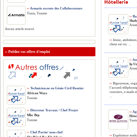
Hôtellerie
››
Armatis recrute des Collaborateurs
Tunis, Tunisie
››
Bar
Shah
Arian
Aucun article trouvé.
››
Jeune, ambitieux/
client est roi. ...
››
Publiez vos offres d'emploi
››
Ass
Ip U
Arian
››
Rigoureuse, organ
l’accueil téléphoniq
››
Technicien.ne en Génie Civil Routier
courriers, e-mails 
African Ways
...
Tunisie
››
Directeur Travaux / Chef Projet
››
Age
Mbc Btp
Hôte
Tunisie
Tunis
››
Chef Partie/ sous-chef
››
Expérience souhai