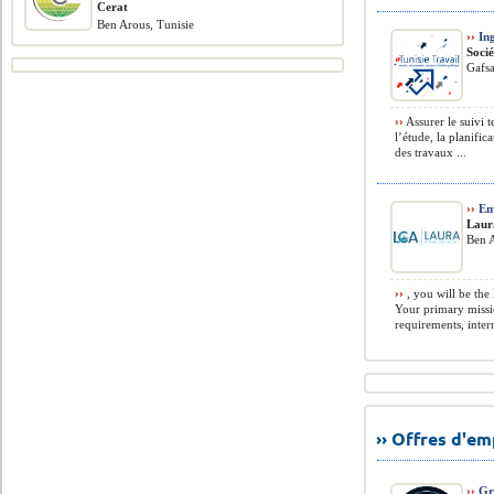
Cerat
Ben Arous, Tunisie
››
Ing
Soci
Gafsa
››
Assurer le suivi t
l’étude, la planific
des travaux ...
››
Env
Laur
Ben A
››
, you will be the 
Your primary missi
requirements, intern
›› Offres d'e
››
Gra