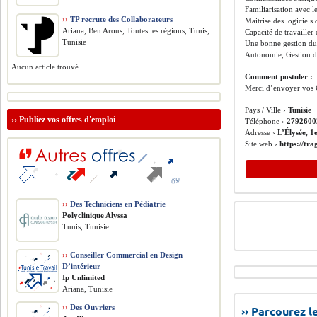
Familiarisation avec l
››
TP recrute des Collaborateurs
Maitrise des logiciels 
Ariana, Ben Arous, Toutes les régions, Tunis,
Capacité de travailler
Tunisie
Une bonne gestion du 
Autonomie, Gestion des
Aucun article trouvé.
Comment postuler :
Merci d’envoyer vos 
Pays / Ville ›
Tunisie
››
Publiez vos offres d'emploi
Téléphone ›
2792600
Adresse ›
L’Élysée, 1
Site web ›
https://tra
››
Des Techniciens en Pédiatrie
Polyclinique Alyssa
Tunis, Tunisie
››
Conseiller Commercial en Design
D’intérieur
Ip Unlimited
Ariana, Tunisie
››
Des Ouvriers
›› Parcourez 