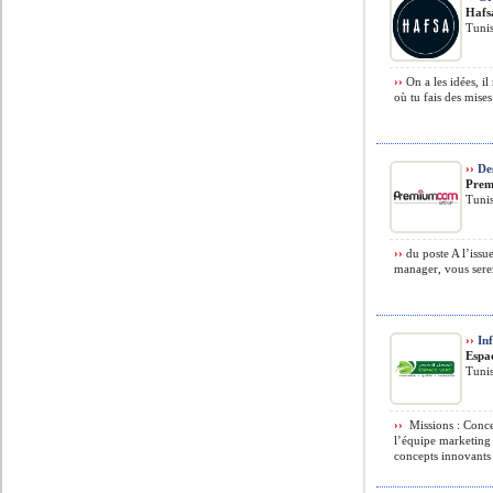
Hafs
Tunis
››
On a les idées, i
où tu fais des mises
››
Des
Pre
Tunis
››
du poste A l’issu
manager, vous serez 
››
Inf
Espa
Tunis
››
️ Missions : Conc
l’équipe marketing
concepts innovants ›