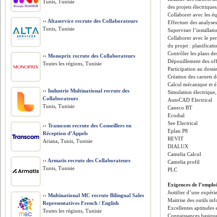
Tunis, Tunisie
des projets électriques
Collaborer avec les éq
››
Altaservice recrute des Collaborateurs
Effectuer des analyse
Tunis, Tunisie
Superviser l’installat
Collaborer avec le per
du projet : planificat
Contrôler les plans de
››
Monoprix recrute des Collaborateurs
Dépouillement des off
Toutes les régions, Tunisie
Participation au dossi
Création des carnets 
Calcul mécanique et é
››
Industrie Multinational recrute des
Simulation électrique,
Collaborateurs
AutoCAD Electrical
Tunis, Tunisie
Caneco BT
Ecodial
See Electrical
››
Transcom recrute des Conseillers en
Eplan P8
Réception d’Appels
REVIT
Ariana, Tunis, Tunisie
DIALUX
Camelia Calcul
››
Armatis recrute des Collaborateurs
Camelia profil
Tunis, Tunisie
PLC
Exigences de l’emplo
Justifier d’une expéri
››
Multinational MC recrute Bilingual Sales
Maitrise des outils inf
Representatives French / English
Excellentes aptitudes 
Toutes les régions, Tunisie
Connaissances basiqu