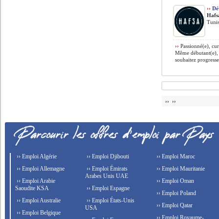
››
Dé
Hafs
Tunis
››
Passionné(e), cur
Même débutant(e), s
souhaitez progresse
›› ››
›› Emploi Algérie
›› Emploi Djibouti
›› Emploi Maroc
›› Emploi Allemagne
›› Emploi Émirats
›› Emploi Mauritanie
Arabes Unis UAE
›› Emploi Arabie
›› Emploi Oman
Saoudite KSA
›› Emploi Espagne
›› Emploi Poland
›› Emploi Australie
›› Emploi États-Unis
›› Emploi Qatar
USA
›› Emploi Belgique
›› Emploi Royaume-