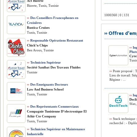
Act Bizerte
Bizerte, Tunis, Tunisie
1000360 | 0 | 131
››
Des Conseillers Francophones en
Croisières
Rustica Cruises
›› Offres d'e
Tunis, Tunisie
››
Responsable Opérations Restaurant
Chick’n Chips
››
Ing
Ben Arous, Tunisie
Phot
Cyte
Tunis
››
Technicien Supérieur
Société Sanibat Des Travaux Fluides
››
Poste proposé : 
Tunisie
Lieu de travail: S
Régime : ...
››
Des Enseignants Docteurs
Law And Business School
Tunis, Tunisie
››
Ing
Decl
Sfax,
››
Des Représentants Commerciaux
Compagnie Tunisienne D’electronique El
Athir Cte Company
››
Stack technique :
Tunis, Tunisie
recherché : › Diplô
››
Technicien Supérieur en Maintenance
Industrielle