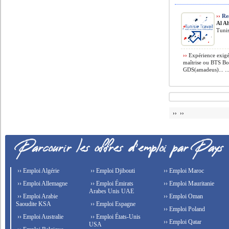
››
Res
Al A
Tunis
››
Expérience exigé 
maîtrise ou BTS Bon
GDS(amadeus)... ..
›› ››
›› Emploi Algérie
›› Emploi Djibouti
›› Emploi Maroc
›› Emploi Allemagne
›› Emploi Émirats
›› Emploi Mauritanie
Arabes Unis UAE
›› Emploi Arabie
›› Emploi Oman
Saoudite KSA
›› Emploi Espagne
›› Emploi Poland
›› Emploi Australie
›› Emploi États-Unis
›› Emploi Qatar
USA