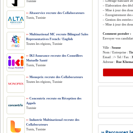
– Lettrage bancaire a
Tunisie
– Elaboration des déc
– Mise à jour des doss
››
Altaservice recrute des Collaborateurs
– Enregistrement des 
Tunis, Tunisie
– Gestion des entrées
– Mise à jour des doss
Comment postuler :
››
Multinational MC recrute Bilingual Sales
Envoyer vos candidatu
Representatives French / English
Toutes les régions, Tunisie
Ville :
Sousse
Nom / Entreprise :
Ti
››
IKI Assurance recrute des Conseillers
Email : /> Tel / Fax :
Mutuelle Santé
Adresse :
Rue Khemai
Tunis, Tunisie
››
Monoprix recrute des Collaborateurs
Toutes les régions, Tunisie
››
Concentrix recrute en Réception des
Appels
Tunisie
››
Industrie Multinational recrute des
Collaborateurs
Tunis, Tunisie
›› Parcourez 