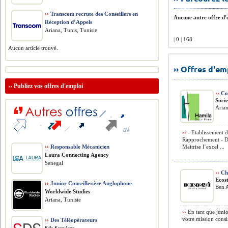
››
Transcom recrute des Conseillers en
Aucune autre offre d'e
Réception d’Appels
Ariana, Tunis, Tunisie
| 0 | 168
Aucun article trouvé.
›› Offres d'e
››
Publiez vos offres d'emploi
››
Co
Soci
Arian
››
- Etablissement de
Rapprochement - Dé
››
Responsable Mécanicien
Maitrise l’excel ...
Laura Connecting Agency
Senegal
››
Cha
Ecost
››
Junior Conseiller.ère Anglophone
Ben A
Worldwide Studies
Ariana, Tunisie
››
En tant que juni
votre mission consis
››
Des Téléopérateurs