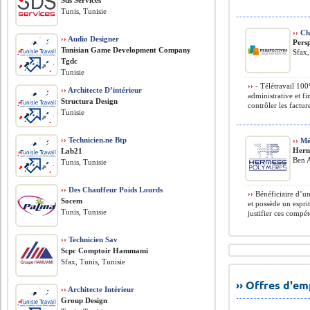
Sds Services
Tunis, Tunisie
››
Cha
››
Audio Designer
Pers
Tunisian Game Development Company
Sfax,
Tgdc
Tunisie
››
- Télétravail 100
››
Architecte D’intérieur
administrative et fi
Structura Design
contrôler les facture
Tunisie
››
Technicien.ne Btp
››
Mé
Herm
Lab21
Ben A
Tunis, Tunisie
››
Des Chauffeur Poids Lourds
››
Bénéficiaire d’un
Socem
et possède un espri
Tunis, Tunisie
justifier ces compét
››
Technicien Sav
Scpc Comptoir Hammami
Sfax, Tunis, Tunisie
›› Offres d'e
››
Architecte Intérieur
Group Design