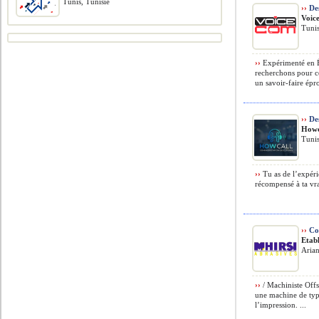
Tunis, Tunisie
››
Des
Voic
Tunis
››
Expérimenté en É
recherchons pour ce
un savoir-faire épr
››
Des
Howc
Tunis
››
Tu as de l’expéri
récompensé à ta vra
››
Con
Etabl
Arian
››
/ Machiniste Offs
une machine de type
l’impression. ...