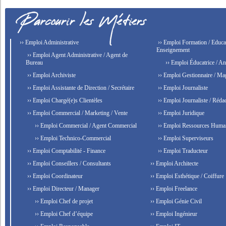
›› Emploi Administrative
›› Emploi Formation / Educat
Enseignement
›› Emploi Agent Administrative / Agent de
Bureau
›› Emploi Éducatrice / An
›› Emploi Archiviste
›› Emploi Gestionnaire / Ma
›› Emploi Assistante de Direction / Secrétaire
›› Emploi Journaliste
›› Emploi Chargé(e)s Clientèles
›› Emploi Journaliste / Rédac
›› Emploi Commercial / Marketing / Vente
›› Emploi Juridique
›› Emploi Commercial / Agent Commercial
›› Emploi Ressources Huma
›› Emploi Technico-Commercial
›› Emploi Superviseurs
›› Emploi Comptabilité - Finance
›› Emploi Traducteur
›› Emploi Conseillers / Consultants
›› Emploi Architecte
›› Emploi Coordinateur
›› Emploi Esthétique / Coiffure
›› Emploi Directeur / Manager
›› Emploi Freelance
›› Emploi Chef de projet
›› Emploi Génie Civil
›› Emploi Chef d’équipe
›› Emploi Ingénieur