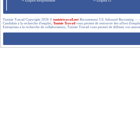
›› Emploi Responsable
›› Emploi IT
Tunisie Travail Copyright 2026 ©
tunisietravail.net
Recrutement 3.0, Inbound Recruiting .- .-.. --- 
Candidats a la recherche d'emploi,
Tunisie Travail
vous permet de retrouver des offres d'emploi 
Entreprises a la recherche de collaborateurs, Tunisie Travail vous permet de diffuser vos annon