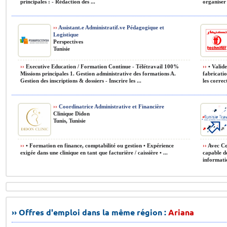
principales : - Rédaction des ...
organiser l
››
Assistant.e Administratif.ve Pédagogique et
Logistique
Perspectives
Tunisie
››
Executive Education / Formation Continue - Télétravail 100%
››
• Valide
Missions principales 1. Gestion administrative des formations A.
fabricatio
Gestion des inscriptions & dossiers - Inscrire les ...
les correct
››
Coordinatrice Administrative et Financière
Clinique Didon
Tunis, Tunisie
››
• Formation en finance, comptabilité ou gestion • Expérience
››
Avec Co
exigée dans une clinique en tant que facturière / caissière • ...
capable de
informatiq
›› Offres d'emploi dans la même région :
Ariana