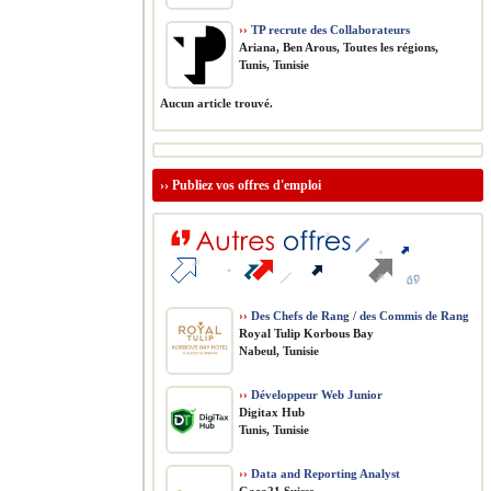
››
TP recrute des Collaborateurs
Ariana, Ben Arous, Toutes les régions,
Tunis, Tunisie
Aucun article trouvé.
››
Publiez vos offres d'emploi
››
Des Chefs de Rang / des Commis de Rang
Royal Tulip Korbous Bay
Nabeul, Tunisie
››
Développeur Web Junior
Digitax Hub
Tunis, Tunisie
››
Data and Reporting Analyst