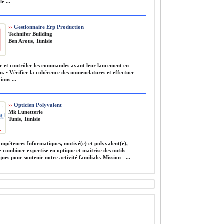
e ...
››
Gestionnaire Erp Production
Technifer Building
Ben Arous, Tunisie
r et contrôler les commandes avant leur lancement en
n. • Vérifier la cohérence des nomenclatures et effectuer
ions ...
››
Opticien Polyvalent
Mk Lunetterie
Tunis, Tunisie
mpétences Informatiques, motivé(e) et polyvalent(e),
 combiner expertise en optique et maitrise des outils
ues pour soutenir notre activité familiale. Mission - ...