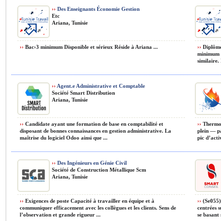
››
Des Enseignants Économie Gestion
Etc
Ariana, Tunisie
››
Bac›3 minimum Disponible et sérieux Réside à Ariana ...
››
Diplôme 
minimum d
similaire. 
››
Agent.e Administrative et Comptable
Société Smart Distribution
Ariana, Tunisie
››
Candidate ayant une formation de base en comptabilité et
››
ThermoG
disposant de bonnes connaissances en gestion administrative. La
plein — p
maîtrise du logiciel Odoo ainsi que ...
pic d’activ
››
Des Ingénieurs en Génie Civil
Société de Construction Métallique Scm
Ariana, Tunisie
››
Exigences de poste Capacité à travailler en équipe et à
››
(Se055) 
communiquer efficacement avec les collègues et les clients. Sens de
centrées s
l’observation et grande rigueur ...
se basant 