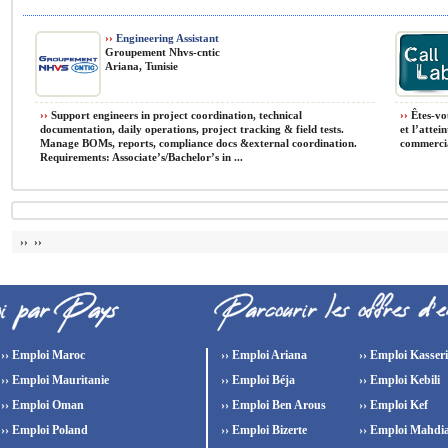
››
Engineering Assistant
Groupement Nhvs-cntic
Ariana, Tunisie
››
Support engineers in project coordination, technical
››
Êtes-vou
documentation, daily operations, project tracking & field tests.
et l’attei
Manage BOMs, reports, compliance docs &external coordination.
commercia
Requirements: Associate’s/Bachelor’s in ...
›› ››
›› Emploi Maroc
›› Emploi Ariana
›› Emploi Kasser
›› Emploi Mauritanie
›› Emploi Béja
›› Emploi Kebili
›› Emploi Oman
›› Emploi Ben Arous
›› Emploi Kef
›› Emploi Poland
›› Emploi Bizerte
›› Emploi Mahdi