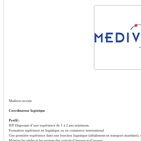
Medivet recrute
Coordinateur logistique
Profil :
H/F Disposant d’une expérience de 1 à 2 ans minimum.
Formation supérieure en logistique ou en commerce international
Une première expérience dans une fonction logistique (idéalement en transport maritime), c
Maitrise les règles et les normes des activité d’import et d’export.