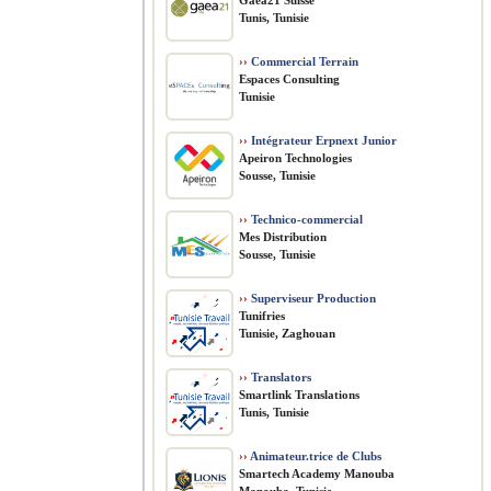
Gaea21 Suisse
Tunis, Tunisie
››
Commercial Terrain
Espaces Consulting
Tunisie
››
Intégrateur Erpnext Junior
Apeiron Technologies
Sousse, Tunisie
››
Technico-commercial
Mes Distribution
Sousse, Tunisie
››
Superviseur Production
Tunifries
Tunisie, Zaghouan
››
Translators
Smartlink Translations
Tunis, Tunisie
››
Animateur.trice de Clubs
Smartech Academy Manouba