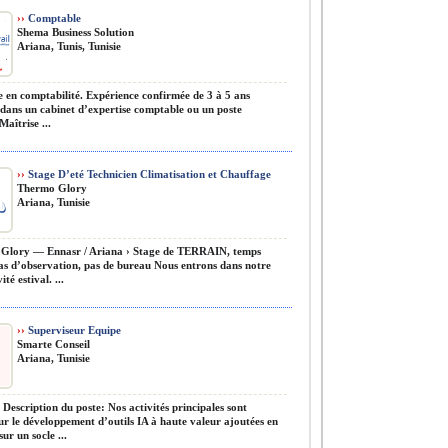
››
Comptable
Shema Business Solution
Ariana, Tunis, Tunisie
en comptabilité. Expérience confirmée de 3 à 5 ans
ans un cabinet d’expertise comptable ou un poste
Maîtrise ...
››
Stage D’eté Technicien Climatisation et Chauffage
Thermo Glory
Ariana, Tunisie
lory — Ennasr / Ariana › Stage de TERRAIN, temps
as d’observation, pas de bureau Nous entrons dans notre
ité estival. ...
››
Superviseur Equipe
Smarte Conseil
Ariana, Tunisie
Description du poste: Nos activités principales sont
ur le développement d’outils IA à haute valeur ajoutées en
sur un socle ...