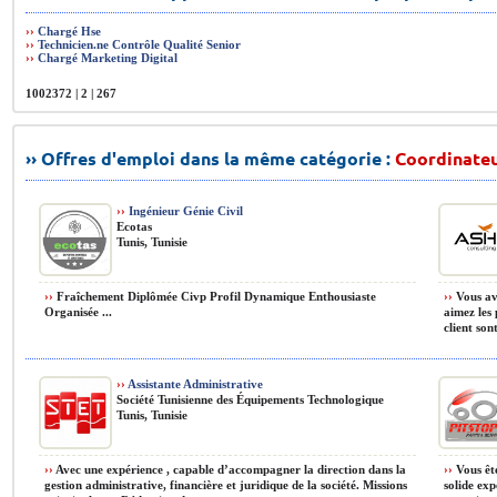
››
Chargé Hse
››
Technicien.ne Contrôle Qualité Senior
››
Chargé Marketing Digital
1002372 | 2 | 267
›› Offres d'emploi dans la même catégorie :
Coordinate
››
Ingénieur Génie Civil
Ecotas
Tunis, Tunisie
››
Fraîchement Diplômée Civp Profil Dynamique Enthousiaste
››
Vous ave
Organisée ...
aimez les 
client sont
››
Assistante Administrative
Société Tunisienne des Équipements Technologique
Tunis, Tunisie
››
Avec une expérience , capable d’accompagner la direction dans la
››
Vous ête
gestion administrative, financière et juridique de la société. Missions
solide exp