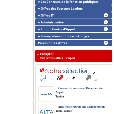
›› Les Concours de la fonction publiques
›› Offres des Secteurs Leaders
›› Offres IT
›› Administrative
›› Emploi Centre d'Appel
›› Immigration emploi à l'étranger
Parcourir les Offres
››
Entreprise
Publiez vos offres d'emploi
››
Concentrix recrute en Réception des
Appels
Tunisie
››
Altaservice recrute des Collaborateurs
Tunis, Tunisie