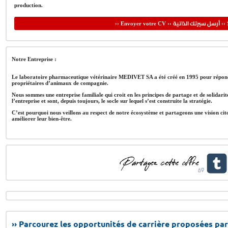
production.
أرسل سيرتك الذاتية
›› Envoyer votre CV ››
‹‹ 
Notre Entreprise :
Le laboratoire pharmaceutique vétérinaire MEDIVET SA a été créé en 1995 pour répondre 
propriétaires d’animaux de compagnie.
Nous sommes une entreprise familiale qui croit en les principes de partage et de solida
l’entreprise et sont, depuis toujours, le socle sur lequel s’est construite la stratégie.
C’est pourquoi nous veillons au respect de notre écosystème et partageons une vision cit
améliorer leur bien-être.
›› Parcourez les opportunités de carrière proposées par