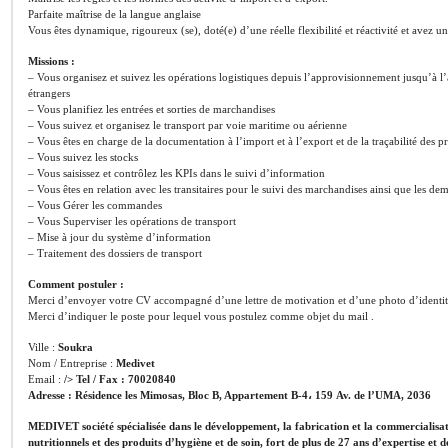
Parfaite maîtrise de la langue anglaise
Vous êtes dynamique, rigoureux (se), doté(e) d’une réelle flexibilité et réactivité et avez u
Missions :
– Vous organisez et suivez les opérations logistiques depuis l’approvisionnement jusqu’à l’
étrangers
– Vous planifiez les entrées et sorties de marchandises
– Vous suivez et organisez le transport par voie maritime ou aérienne
– Vous êtes en charge de la documentation à l’import et à l’export et de la traçabilité des pr
– Vous suivez les stocks
– Vous saisissez et contrôlez les KPIs dans le suivi d’information
– Vous êtes en relation avec les transitaires pour le suivi des marchandises ainsi que les de
– Vous Gérer les commandes
– Vous Superviser les opérations de transport
– Mise à jour du système d’information
– Traitement des dossiers de transport
Comment postuler :
Merci d’envoyer votre CV accompagné d’une lettre de motivation et d’une photo d’identité
Merci d’indiquer le poste pour lequel vous postulez comme objet du mail .
Ville :
Soukra
Nom / Entreprise :
Medivet
Email :
/> Tel / Fax :
70020840
Adresse :
Résidence les Mimosas, Bloc B, Appartement B-4، 159 Av. de l’UMA, 2036
MEDIVET
société spécialisée dans le développement, la fabrication et la commercialis
nutritionnels et des produits d’hygiène et de soin, fort de plus de 27 ans d’expertise et 