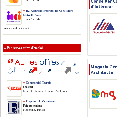
Conseiller C
Tunis, Tunisie
d’Intérieur
››
IKI Assurance recrute des Conseillers
Mutuelle Santé
Tunis, Tunisie
Aucun article trouvé.
››
Publiez vos offres d'emploi
Magasin Gén
Architecte
››
Commercial Terrain
Shauber
Monastir, Sousse, Tunisie, Zaghouan
››
Responsable Commercial
Frigotechnique
Médenine, Tunisie