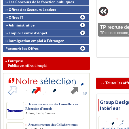
›› Les Concours de la fonction publiques
›› Offres des Secteurs Leaders
›› Offres IT
›› Administrative
TP recrute d
›› Emploi Centre d'Appel
TP recrute encore,
›› Immigration emploi à l'étranger
Parcourir les Offres
››
Entreprise
Publiez vos offres d'emploi
›› Toutes les of
Group Desig
››
Transcom recrute des Conseillers en
Intérieur
Réception d’Appels
Ariana, Tunis, Tunisie
››
Armatis recrute des Collaborateurs