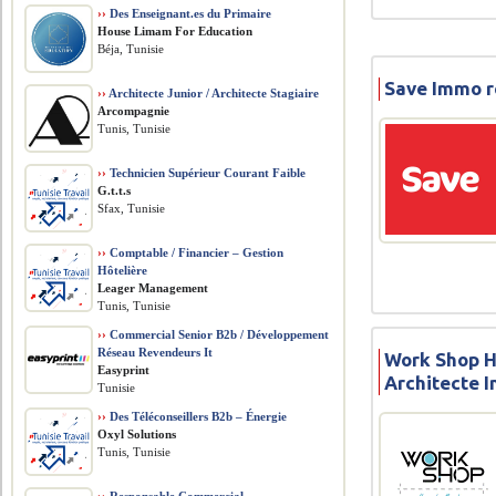
››
Des Enseignant.es du Primaire
House Limam For Education
Béja, Tunisie
Save Immo r
››
Architecte Junior / Architecte Stagiaire
Arcompagnie
Tunis, Tunisie
››
Technicien Supérieur Courant Faible
G.t.t.s
Sfax, Tunisie
››
Comptable / Financier – Gestion
Hôtelière
Leager Management
Tunis, Tunisie
››
Commercial Senior B2b / Développement
Réseau Revendeurs It
Work Shop 
Easyprint
Architecte I
Tunisie
››
Des Téléconseillers B2b – Énergie
Oxyl Solutions
Tunis, Tunisie