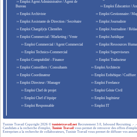
›› Emploi Agent Administrative / Agent de
Bureau
›› Emploi Éducatrice / An
›› Emploi Archiviste
›› Emploi Gestionnaire / Ma
›› Emploi Assistante de Direction / Secrétaire
›› Emploi Journaliste
›› Emploi Chargé(e)s Clientèles
›› Emploi Journaliste / Rédac
›› Emploi Commercial / Marketing / Vente
›› Emploi Juridique
›› Emploi Commercial / Agent Commercial
›› Emploi Ressources Huma
›› Emploi Technico-Commercial
›› Emploi Superviseurs
›› Emploi Comptabilité - Finance
›› Emploi Traducteur
›› Emploi Conseillers / Consultants
›› Emploi Architecte
›› Emploi Coordinateur
›› Emploi Esthétique / Coiffure
›› Emploi Directeur / Manager
›› Emploi Freelance
›› Emploi Chef de projet
›› Emploi Génie Civil
›› Emploi Chef d’équipe
›› Emploi Ingénieur
›› Emploi Responsable
›› Emploi IT
Tunisie Travail Copyright 2026 ©
tunisietravail.net
Recrutement 3.0, Inbound Recruiting .- .-.. --- 
Candidats a la recherche d'emploi,
Tunisie Travail
vous permet de retrouver des offres d'emploi 
Entreprises a la recherche de collaborateurs, Tunisie Travail vous permet de diffuser vos annon