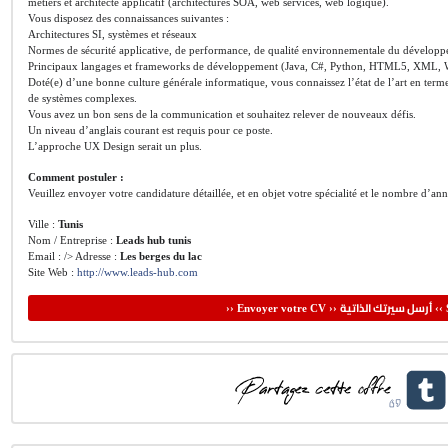
métiers et architecte applicatif (architectures SOA, web services, web logique).
Vous disposez des connaissances suivantes :
Architectures SI, systèmes et réseaux
Normes de sécurité applicative, de performance, de qualité environnementale du dévelo
Principaux langages et frameworks de développement (Java, C#, Python, HTML5, XML
Doté(e) d’une bonne culture générale informatique, vous connaissez l’état de l’art en term
de systèmes complexes.
Vous avez un bon sens de la communication et souhaitez relever de nouveaux défis.
Un niveau d’anglais courant est requis pour ce poste.
L’approche UX Design serait un plus.
Comment postuler :
Veuillez envoyer votre candidature détaillée, et en objet votre spécialité et le nombre d’an
Ville :
Tunis
Nom / Entreprise :
Leads hub tunis
Email : /> Adresse :
Les berges du lac
Site Web :
http://www.leads-hub.com
أرسل سيرتك الذاتية
›› Envoyer votre CV ››
‹‹ 