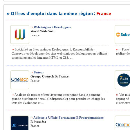
›› Offres d'emploi dans la même région :
France
››
Webdesigner / Développeur
World Wide Web
France
››
Spécialisé en Sites statiques Ecologiques 1. Responsabilités -
››
– Poste 
Concevoir et développer des sites web statiques écologiques en utilisant
réaliser d
principalement les langages HTML et CSS. ...
››
Testeur
Groupe Onetech Bs France
France
››
Analyste de tests confirmé avec une expérience dans le domaine
››
Vos miss
grande distribution / retail (Indispensable) pour prendre en charge les
approprié 
tests des évolutions et ...
et remettre
››
Addetto a Ufficio Formazione E Programmazione
R 4you Sta
France