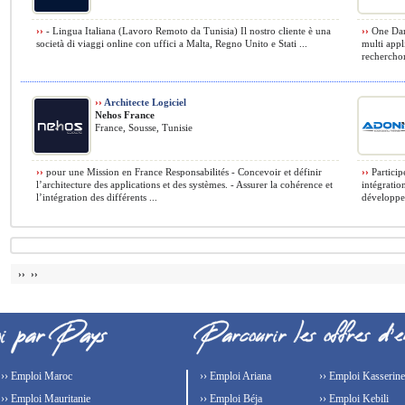
››
- Lingua Italiana (Lavoro Remoto da Tunisia) Il nostro cliente è una
››
One Dans
società di viaggi online con uffici a Malta, Regno Unito e Stati ...
multi app
recherchon
››
Architecte Logiciel
Nehos France
France, Sousse, Tunisie
››
pour une Mission en France Responsabilités - Concevoir et définir
››
Particip
l’architecture des applications et des systèmes. - Assurer la cohérence et
intégratio
l’intégration des différents ...
développem
›› ››
›› Emploi Maroc
›› Emploi Ariana
›› Emploi Kasserine
›› Emploi Mauritanie
›› Emploi Béja
›› Emploi Kebili