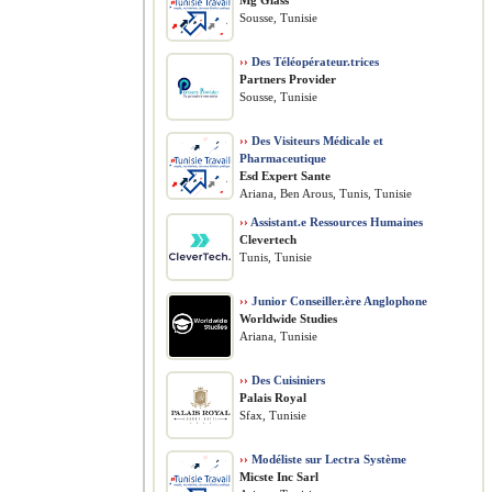
Mg Glass
Sousse, Tunisie
››
Des Téléopérateur.trices
Partners Provider
Sousse, Tunisie
››
Des Visiteurs Médicale et
Pharmaceutique
Esd Expert Sante
Ariana, Ben Arous, Tunis, Tunisie
››
Assistant.e Ressources Humaines
Clevertech
Tunis, Tunisie
››
Junior Conseiller.ère Anglophone
Worldwide Studies
Ariana, Tunisie
››
Des Cuisiniers
Palais Royal
Sfax, Tunisie
››
Modéliste sur Lectra Système
Micste Inc Sarl