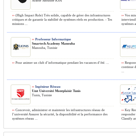
Arabie Saoudite KSA
››
(High Impact Role) Très solide, capable de gérer des infrastructures
››
Vos miss
critiques et de garantir la stabilité de systèmes réels en production. ›️ Tes
interviend
missions ...
systèmes a
››
Professeur Informatique
Smartech Academy Manouba
Manouba, Tunisie
››
Pour animer un club d’informatique pendant les vacances d’été. ...
››
Responsa
continue 
...
››
Ingénieur Réseau
Umt Université Montplaisir Tunis
Tunis, Tunisie
››
Concevoir, administrer et maintenir les infrastructures réseau de
››
Key Resp
l’université Assurer la sécurité, la disponibilité et la performance des
responder 
systèmes réseau ...
Classify an