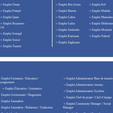
›› Emploi Oman
›› Emploi Ben Arous
›› Emploi Kef
›› Emploi Poland
›› Emploi Bizerte
›› Emploi Mahdia
›› Emploi Qatar
›› Emploi Gabes
›› Emploi Manouba
›› Emploi Royaume-
›› Emploi Gafsa
›› Emploi Médenine
Uni
›› Emploi Jendouba
›› Emploi Monastir
›› Emploi Senegal
›› Emploi Kairouan
›› Emploi Nabeul
›› Emploi Suisse
›› Emploi Zaghouan
›› Emploi Tunisie
› Emploi Formation / Education /
›› Emploi Administrateur Base de donnée
nseignement
›› Emploi Administrateur réseaux
›› Emploi Éducatrice / Animatrice
›› Emploi Administrateur Système
› Emploi Gestionnaire / Magasinier
›› Emploi Chef de projet / Chef d’équipe
› Emploi Journaliste
›› Emploi Community Manager / Social
› Emploi Journaliste / Rédacteur / Traducteur
Manager