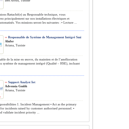
Ben Arous, Tunisie
ions Rattaché(e) au Responsable technique, vous
rez principalement sur nos installations électriques et
utomatisés. Vos missions seront les suivantes : • Lecture ...
››
Responsable de Système de Management Intégré Smi
Alufer
Ariana, Tunisie
ble de la mise en œuvre, du maintien et de l’amélioration
du système de management intégré (Qualité – HSE), incluant
››
Support Analyst Iot
Advensia Gmbh
Ariana, Tunisie
onsibilities 1. Incident Management • Act as the primary
for incidents raised by customer authorised personnel. •
d validate incident priority ...