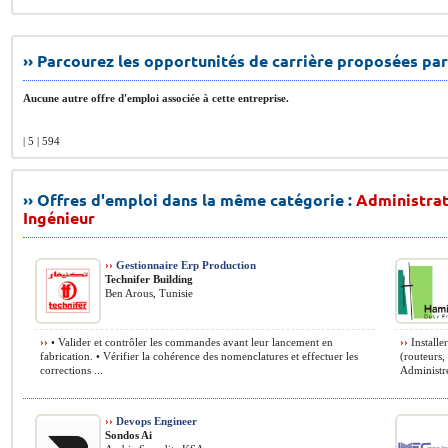
›› Parcourez les opportunités de carrière proposées par
Aucune autre offre d'emploi associée à cette entreprise.
| 5 | 594
›› Offres d'emploi dans la même catégorie :
Administrat
Ingénieur
››
Gestionnaire Erp Production
Technifer Building
Ben Arous, Tunisie
››
• Valider et contrôler les commandes avant leur lancement en
››
Installe
fabrication. • Vérifier la cohérence des nomenclatures et effectuer les
(routeurs,
corrections ...
Administrer
››
Devops Engineer
Sondos Ai