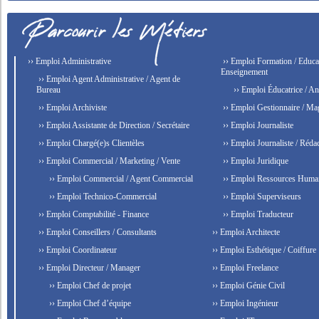
›› Emploi Administrative
›› Emploi Formation / Educat
Enseignement
›› Emploi Agent Administrative / Agent de
Bureau
›› Emploi Éducatrice / An
›› Emploi Archiviste
›› Emploi Gestionnaire / Ma
›› Emploi Assistante de Direction / Secrétaire
›› Emploi Journaliste
›› Emploi Chargé(e)s Clientèles
›› Emploi Journaliste / Rédac
›› Emploi Commercial / Marketing / Vente
›› Emploi Juridique
›› Emploi Commercial / Agent Commercial
›› Emploi Ressources Huma
›› Emploi Technico-Commercial
›› Emploi Superviseurs
›› Emploi Comptabilité - Finance
›› Emploi Traducteur
›› Emploi Conseillers / Consultants
›› Emploi Architecte
›› Emploi Coordinateur
›› Emploi Esthétique / Coiffure
›› Emploi Directeur / Manager
›› Emploi Freelance
›› Emploi Chef de projet
›› Emploi Génie Civil
›› Emploi Chef d’équipe
›› Emploi Ingénieur