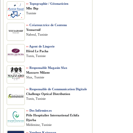
››
Topographie / Géomaticien
Mbc Btp
Tunisie
››
Créateur.trice de Contenu
Yousarssif
Nabeul, Tunisie
››
Agent de Lingerie
Hôtel Le Pacha
Tunis, Tunisie
››
Responsable Magasin Sfax
Mazzaro Milano
Sfax, Tunisie
››
Responsable de Communication Digitale
Challenge Optical Distribution
Tunis, Tunisie
››
Des Infirmier.es
Pôle Hospitalier International Echifa
Djerba
Médenine, Tunisie
››
Vendeur Kairouan