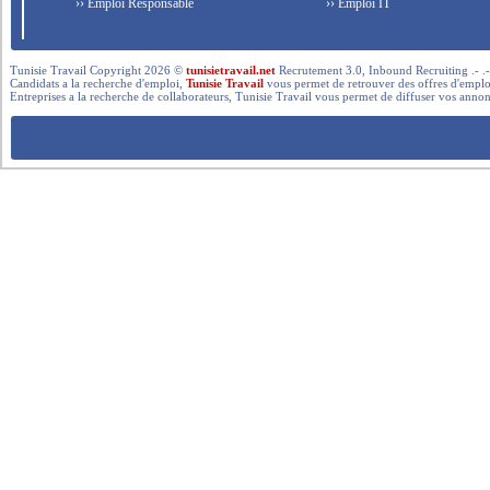
›› Emploi Responsable
›› Emploi IT
Tunisie Travail Copyright 2026 ©
tunisietravail.net
Recrutement 3.0, Inbound Recruiting .- .-.. --- 
Candidats a la recherche d'emploi,
Tunisie Travail
vous permet de retrouver des offres d'emploi 
Entreprises a la recherche de collaborateurs, Tunisie Travail vous permet de diffuser vos annon