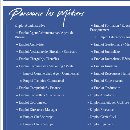
›› Emploi Administrative
›› Emploi Formation / Educat
Enseignement
›› Emploi Agent Administrative / Agent de
Bureau
›› Emploi Éducatrice / An
›› Emploi Archiviste
›› Emploi Gestionnaire / Ma
›› Emploi Assistante de Direction / Secrétaire
›› Emploi Journaliste
›› Emploi Chargé(e)s Clientèles
›› Emploi Journaliste / Rédac
›› Emploi Commercial / Marketing / Vente
›› Emploi Juridique
›› Emploi Commercial / Agent Commercial
›› Emploi Ressources Huma
›› Emploi Technico-Commercial
›› Emploi Superviseurs
›› Emploi Comptabilité - Finance
›› Emploi Traducteur
›› Emploi Conseillers / Consultants
›› Emploi Architecte
›› Emploi Coordinateur
›› Emploi Esthétique / Coiffure
›› Emploi Directeur / Manager
›› Emploi Freelance
›› Emploi Chef de projet
›› Emploi Génie Civil
›› Emploi Chef d’équipe
›› Emploi Ingénieur