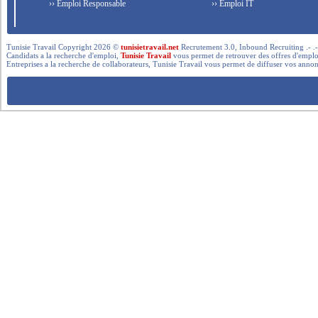
›› Emploi Responsable
›› Emploi IT
Tunisie Travail Copyright 2026 ©
tunisietravail.net
Recrutement 3.0, Inbound Recruiting .- .-.. --- 
Candidats a la recherche d'emploi,
Tunisie Travail
vous permet de retrouver des offres d'emploi 
Entreprises a la recherche de collaborateurs, Tunisie Travail vous permet de diffuser vos annon