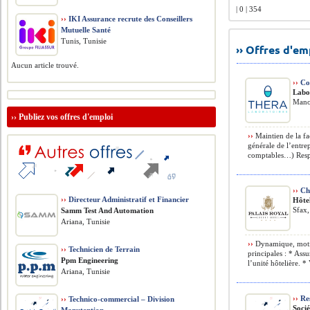
| 0 | 354
››
IKI Assurance recrute des Conseillers
Mutuelle Santé
Tunis, Tunisie
›› Offres d'e
Aucun article trouvé.
››
Co
Labo
Mano
››
Publiez vos offres d'emploi
››
Maintien de la fa
générale de l’entre
comptables…) Respe
››
Che
››
Directeur Administratif et Financier
Hôte
Sfax,
Samm Test And Automation
Ariana, Tunisie
››
Dynamique, motivé
››
Technicien de Terrain
principales : * Ass
Ppm Engineering
l’unité hôtelière. * V
Ariana, Tunisie
››
Res
››
Technico-commercial – Division
Soci