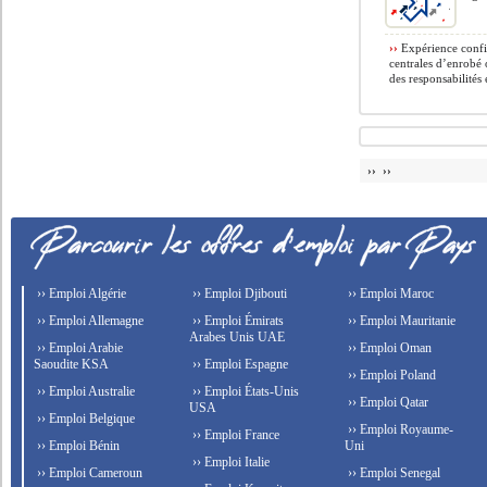
››
Expérience confir
centrales d’enrobé o
des responsabilités e
›› ››
›› Emploi Algérie
›› Emploi Djibouti
›› Emploi Maroc
›› Emploi Allemagne
›› Emploi Émirats
›› Emploi Mauritanie
Arabes Unis UAE
›› Emploi Arabie
›› Emploi Oman
Saoudite KSA
›› Emploi Espagne
›› Emploi Poland
›› Emploi Australie
›› Emploi États-Unis
›› Emploi Qatar
USA
›› Emploi Belgique
›› Emploi Royaume-
›› Emploi France
›› Emploi Bénin
Uni
›› Emploi Italie
›› Emploi Cameroun
›› Emploi Senegal