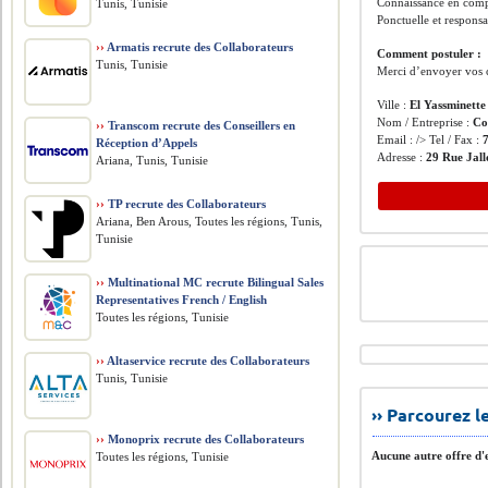
Connaissance en compt
Tunis, Tunisie
Ponctuelle et respons
››
Armatis recrute des Collaborateurs
Comment postuler :
Tunis, Tunisie
Merci d’envoyer vos 
Ville :
El Yassminette
Nom / Entreprise :
Co
››
Transcom recrute des Conseillers en
Email : /> Tel / Fax :
Réception d’Appels
Adresse :
29 Rue Jall
Ariana, Tunis, Tunisie
››
TP recrute des Collaborateurs
Ariana, Ben Arous, Toutes les régions, Tunis,
Tunisie
››
Multinational MC recrute Bilingual Sales
Representatives French / English
Toutes les régions, Tunisie
››
Altaservice recrute des Collaborateurs
Tunis, Tunisie
›› Parcourez 
››
Monoprix recrute des Collaborateurs
Aucune autre offre d'e
Toutes les régions, Tunisie