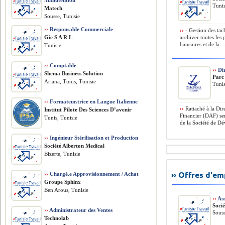
Manutention
Tunis
Matech
Sousse, Tunisie
››
Responsable Commerciale
››
- Gestion des tach
Gie S A R L
archiver toutes les
bancaires et de la ..
Tunisie
››
Comptable
››
Dir
Shema Business Solution
Parc
Ariana, Tunis, Tunisie
Tunis
››
Formateur.trice en Langue Italienne
››
Rattaché à la Dire
Institut Pilote Des Sciences D’avenir
Financier (DAF) ser
Tunis, Tunisie
de la Société de Dé
››
Ingénieur Stérilisation et Production
Société Alberton Medical
Bizerte, Tunisie
›› Offres d'e
››
Chargé.e Approvisionnement / Achat
Groupe Sphinx
Ben Arous, Tunisie
››
Ass
Socié
››
Administrateur des Ventes
Souss
Technolab