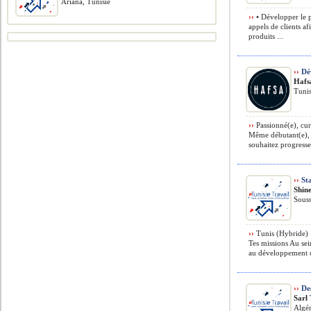
Ariana, Tunisie
››
• Développer le p
appels de clients a
produits ...
››
Dé
Hafs
Tunis
››
Passionné(e), cur
Même débutant(e), s
souhaitez progresse
››
Sta
Shin
Souss
››
Tunis (Hybride) ›
Tes missions Au sei
au développement c
››
Des
Sarl
Algér