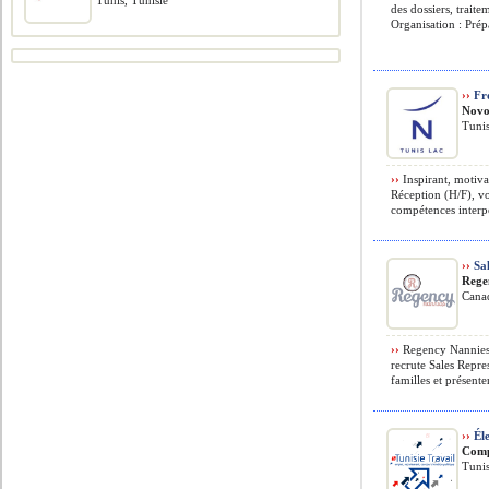
Tunis, Tunisie
des dossiers, traite
Organisation : Prép
››
Fr
Novo
Tunis
››
Inspirant, motiva
Réception (H/F), vo
compétences interpe
››
Sal
Rege
Cana
››
Regency Nannies, 
recrute Sales Repre
familles et présenter
››
Éle
Comp
Tunis