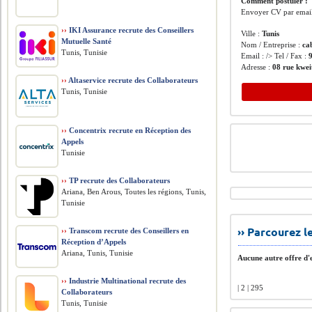
Comment postuler :
Envoyer CV par email
››
IKI Assurance recrute des Conseillers
Ville :
Tunis
Mutuelle Santé
Nom / Entreprise :
ca
Tunis, Tunisie
Email : /> Tel / Fax :
Adresse :
08 rue kweit
››
Altaservice recrute des Collaborateurs
Tunis, Tunisie
››
Concentrix recrute en Réception des
Appels
Tunisie
››
TP recrute des Collaborateurs
Ariana, Ben Arous, Toutes les régions, Tunis,
Tunisie
›› Parcourez 
››
Transcom recrute des Conseillers en
Réception d’Appels
Ariana, Tunis, Tunisie
Aucune autre offre d'e
››
Industrie Multinational recrute des
| 2 | 295
Collaborateurs
Tunis, Tunisie