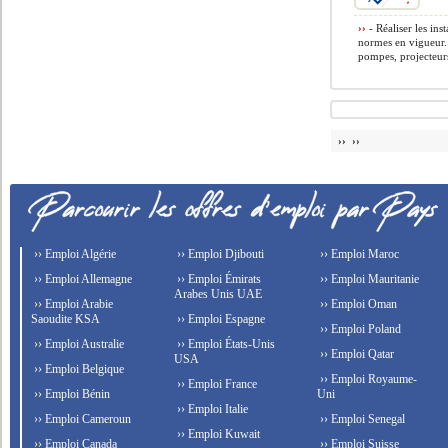
››
- Réaliser les in
normes en vigueur. 
pompes, projecteurs 
›› ››
›› Emploi Algérie
›› Emploi Djibouti
›› Emploi Maroc
›› Emploi Allemagne
›› Emploi Émirats
›› Emploi Mauritanie
Arabes Unis UAE
›› Emploi Arabie
›› Emploi Oman
Saoudite KSA
›› Emploi Espagne
›› Emploi Poland
›› Emploi Australie
›› Emploi États-Unis
›› Emploi Qatar
USA
›› Emploi Belgique
›› Emploi Royaume-
›› Emploi France
›› Emploi Bénin
Uni
›› Emploi Italie
›› Emploi Cameroun
›› Emploi Senegal
›› Emploi Kuwait
›› Emploi Canada
›› Emploi Suisse