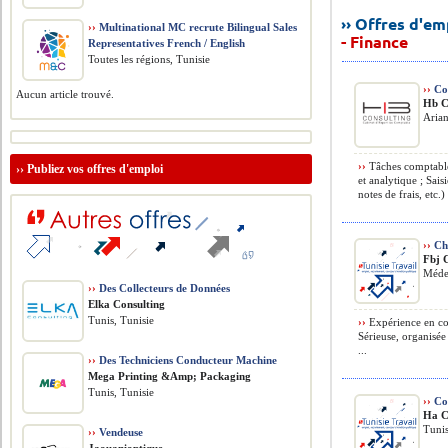
›› Offres d'e
››
Multinational MC recrute Bilingual Sales
- Finance
Representatives French / English
Toutes les régions, Tunisie
››
Co
Aucun article trouvé.
Hb C
Arian
››
Tâches comptables
››
Publiez vos offres d'emploi
et analytique ; Sais
notes de frais, etc.) 
››
Ch
Fbj 
Méde
››
Des Collecteurs de Données
Elka Consulting
Tunis, Tunisie
››
Expérience en com
Sérieuse, organisée
...
››
Des Techniciens Conducteur Machine
Mega Printing &Amp; Packaging
Tunis, Tunisie
››
Co
Ha C
Tunis
››
Vendeuse