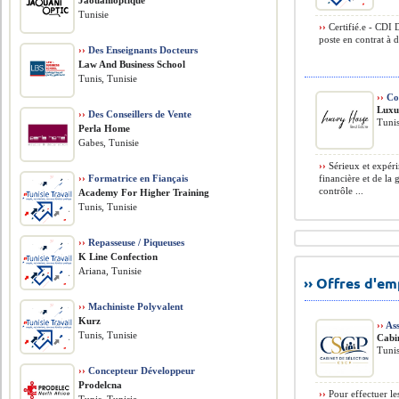
Jaouanioptique
Tunisie
››
Certifié.e - CDI 
poste en contrat à 
››
Des Enseignants Docteurs
Law And Business School
Tunis, Tunisie
››
Con
Luxu
››
Des Conseillers de Vente
Tunis
Perla Home
Gabes, Tunisie
››
Sérieux et expéri
››
Formatrice en Fiançais
financière et de la 
contrôle ...
Academy For Higher Training
Tunis, Tunisie
››
Repasseuse / Piqueuses
K Line Confection
Ariana, Tunisie
›› Offres d'e
››
Machiniste Polyvalent
Kurz
››
Ass
Tunis, Tunisie
Cabin
Tunis
››
Concepteur Développeur
Prodelcna
››
Pour effectuer les