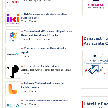
Toutes les régions, Tunisie
››
IKI Assurance recrute des Conseillers
Mutuelle Santé
Tunis, Tunisie
››
Multinational MC recrute Bilingual Sales
Representatives French / English
Dynacast Tu
Toutes les régions, Tunisie
Assistante 
››
Concentrix recrute en Réception des
Appels
Tunisie
››
TP recrute des Collaborateurs
Ariana, Ben Arous, Toutes les régions, Tunis,
Tunisie
››
Industrie Multinational recrute des
Collaborateurs
Tunis, Tunisie
››
Altaservice recrute des Collaborateurs
Hôtel Le Pac
Tunis, Tunisie