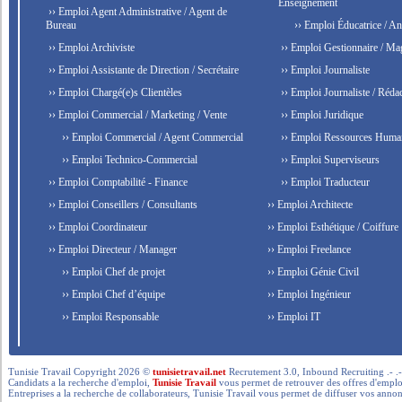
Enseignement
›› Emploi Agent Administrative / Agent de
Bureau
›› Emploi Éducatrice / An
›› Emploi Archiviste
›› Emploi Gestionnaire / Ma
›› Emploi Assistante de Direction / Secrétaire
›› Emploi Journaliste
›› Emploi Chargé(e)s Clientèles
›› Emploi Journaliste / Rédac
›› Emploi Commercial / Marketing / Vente
›› Emploi Juridique
›› Emploi Commercial / Agent Commercial
›› Emploi Ressources Huma
›› Emploi Technico-Commercial
›› Emploi Superviseurs
›› Emploi Comptabilité - Finance
›› Emploi Traducteur
›› Emploi Conseillers / Consultants
›› Emploi Architecte
›› Emploi Coordinateur
›› Emploi Esthétique / Coiffure
›› Emploi Directeur / Manager
›› Emploi Freelance
›› Emploi Chef de projet
›› Emploi Génie Civil
›› Emploi Chef d’équipe
›› Emploi Ingénieur
›› Emploi Responsable
›› Emploi IT
Tunisie Travail Copyright 2026 ©
tunisietravail.net
Recrutement 3.0, Inbound Recruiting .- .-.. --- 
Candidats a la recherche d'emploi,
Tunisie Travail
vous permet de retrouver des offres d'emploi 
Entreprises a la recherche de collaborateurs, Tunisie Travail vous permet de diffuser vos annon