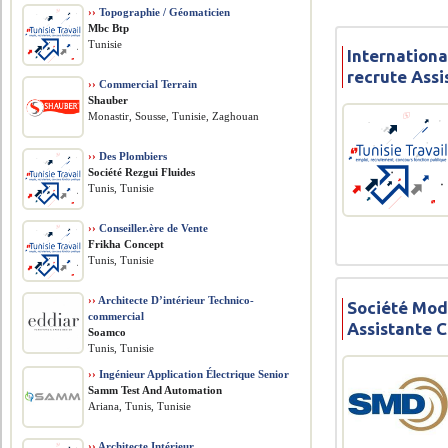
››
Topographie / Géomaticien
Mbc Btp
Tunisie
Internationa
recrute Ass
››
Commercial Terrain
Shauber
Monastir, Sousse, Tunisie, Zaghouan
››
Des Plombiers
Société Rezgui Fluides
Tunis, Tunisie
››
Conseiller.ère de Vente
Frikha Concept
Tunis, Tunisie
››
Architecte D’intérieur Technico-
Société Mod
commercial
Assistante 
Soamco
Tunis, Tunisie
››
Ingénieur Application Électrique Senior
Samm Test And Automation
Ariana, Tunis, Tunisie
››
Architecte Intérieur