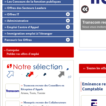
›› Les Concours de la fonction publiques
›› Offres des Secteurs Leaders
›› Offres IT
›› Administrative
Transcom rec
›› Emploi Centre d'Appel
Nous vous invitons
›› Immigration emploi à l'étranger
Parcourir les Offres
››
Entreprise
Publiez vos offres d'emploi
›› Toutes les of
Eminence re
››
Transcom recrute des Conseillers en
Comptable
Réception d’Appels
Ariana, Tunis, Tunisie
››
Monoprix recrute des Collaborateurs