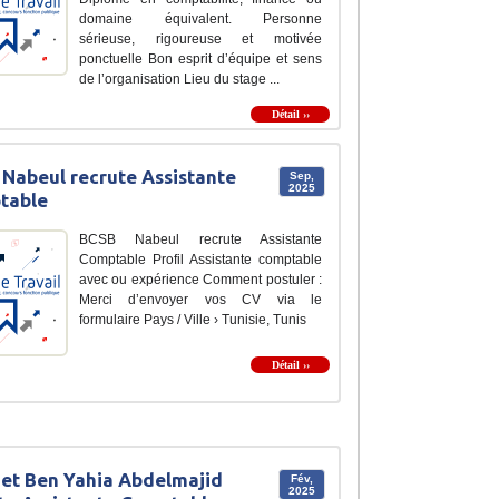
domaine équivalent. Personne
sérieuse, rigoureuse et motivée
ponctuelle Bon esprit d’équipe et sens
de l’organisation Lieu du stage ...
Détail ››
Nabeul recrute Assistante
Sep,
2025
table
BCSB Nabeul recrute Assistante
Comptable Profil Assistante comptable
avec ou expérience Comment postuler :
Merci d’envoyer vos CV via le
formulaire Pays / Ville › Tunisie, Tunis
Détail ››
et Ben Yahia Abdelmajid
Fév,
2025