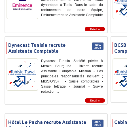
dynamique à Tunis. Dans le cadre du
renforcement de notre équipe,
Eminence recrute Assistante Comptable
...
Détail ››
Dynacast Tunisia recrute
BCSB 
Nov,
2025
Assistante Comptable
Comp
Dynacast Tunisia Société privée à
Menzel Bourguiba – Bizerte recrute
Assistante Comptable Mission - Les
principales responsabilités incluent (
MISSIONS) : - Saisie comptables -
Saisie lettrage - Journal - Suivre
rédaction ...
Détail ››
Hôtel Le Pacha recrute Assistante
Cabin
Juin,
2025