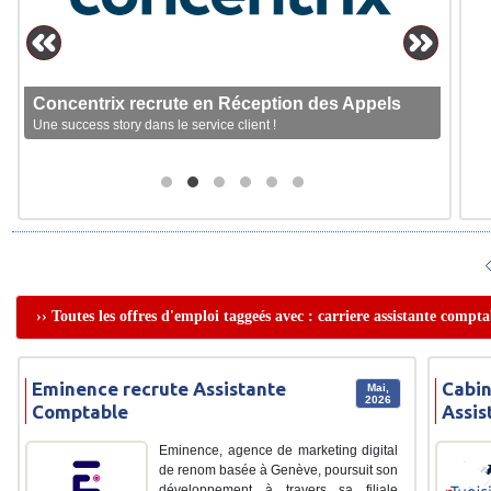
Concentrix recrute en Réception des Appels
Une success story dans le service client !
›› Toutes les offres d'emploi taggeés avec : carriere assistante compta
Eminence recrute Assistante
Cabi
Mai,
2026
Comptable
Assis
Eminence, agence de marketing digital
de renom basée à Genève, poursuit son
développement à travers sa filiale