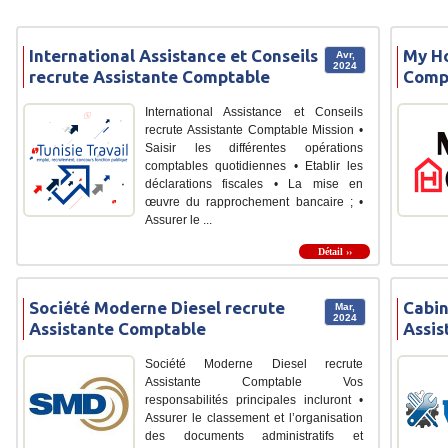
International Assistance et Conseils
My Ho
Avr,
2024
recrute Assistante Comptable
Comp
International Assistance et Conseils
recrute Assistante Comptable Mission •
Saisir les différentes opérations
comptables quotidiennes • Etablir les
déclarations fiscales • La mise en
œuvre du rapprochement bancaire ; •
Assurer le ...
Détail ››
Société Moderne Diesel recrute
Cabin
Mar,
2024
Assistante Comptable
Assis
Société Moderne Diesel recrute
Assistante Comptable Vos
responsabilités principales incluront •
Assurer le classement et l’organisation
des documents administratifs et