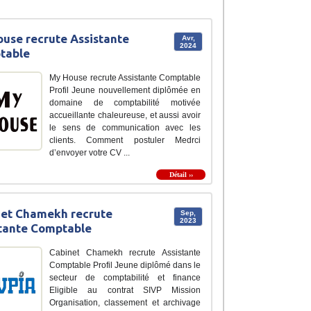
use recrute Assistante
Avr,
2024
table
My House recrute Assistante Comptable
Profil Jeune nouvellement diplômée en
domaine de comptabilité motivée
accueillante chaleureuse, et aussi avoir
le sens de communication avec les
clients. Comment postuler Medrci
d’envoyer votre CV ...
Détail ››
et Chamekh recrute
Sep,
2023
tante Comptable
Cabinet Chamekh recrute Assistante
Comptable Profil Jeune diplômé dans le
secteur de comptabilité et finance
Eligible au contrat SIVP Mission
Organisation, classement et archivage