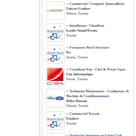
››
Commercial / Comptoir Quincaillerie
Univers Confort
Nabeul, Tunisie
››
Installateur / Chauffeur
Leader Sound Events
Tunisie
››
Formateur Revit Structure
Etc
Ariana, Tunisie
››
Consultant Erp - Chef de Projet Gpao
Cisa Informatique
Sousse, Tunisie
››
Technicien Maintenance - Conducteur de
Machine de Conditionnement.
Delice Danone
Nabeul, Tunisie
››
Commercial Terrain
Foodeco
Tunisie
››
Technicien Supérieur en Génie Civil