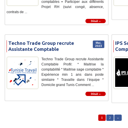
comptables • Participer aux différents
Projet RH (suivi congé, absence,
contrats de ...
Détail ››
Techno Trade Group recrute
IPS S
Mai,
2023
Assistante Comptable
Comp
Techno Trade Group recrute Assistante
Comptable Profil: * Maitrise la
comptabilité * Maitrise sage comptable *
Expérience min 1 ans dans poste
similaire * Travaille dans l’équipe *
Domicile grand Tunis Comment ...
Détail ››
1
2
»