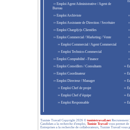
E
›› Emploi Agent Administrative / Agent de
Bureau
›› Emploi Archiviste
›
›› Emploi Assistante de Direction / Secrétaire
›
›› Emploi Chargé(e)s Clientèles
›
›› Emploi Commercial / Marketing / Vente
›
›› Emploi Commercial / Agent Commercial
›
›› Emploi Technico-Commercial
›
›› Emploi Comptabilité - Finance
›
›› Emploi Conseillers / Consultants
›› E
›› Emploi Coordinateur
›› E
›› Emploi Directeur / Manager
›› E
›› Emploi Chef de projet
›› E
›› Emploi Chef d’équipe
›› E
›› Emploi Responsable
›› E
Tunisie Travail Copyright 2026 ©
tunisietravail.net
Recrutement 3.0,
Candidats a la recherche d'emploi,
Tunisie Travail
vous permet de re
Entreprises a la recherche de collaborateurs, Tunisie Travail vous 