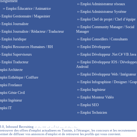
nseignement
›› Emploi Administrateur réseaux
›› Emploi Éducatrice / Animatrice
›› Emploi Administrateur Système
› Emploi Gestionnaire / Magasinier
›› Emploi Chef de projet / Chef d’équipe
› Emploi Journaliste
›› Emploi Community Manager / Social
› Emploi Journaliste / Rédacteur / Traducteur
Manager
› Emploi Juridique
›› Emploi Conseillers / Consultants
› Emploi Ressources Humaines / RH
›› Emploi Développeur
› Emploi Superviseurs
›› Emploi Développeur .Net C# VB Java
› Emploi Traducteur
›› Emploi Développeur IOS / Développe
Android
mploi Architecte
›› Emploi Développeur Web / Intégrateur
mploi Esthétique / Coiffure
›› Emploi Infographiste / Designer / Grap
mploi Freelance
›› Emploi Ingénieur
mploi Génie Civil
›› Emploi Monteur Vidéo
mploi Ingénieur
›› Emploi SEO
mploi IT
›› Emploi Technicien
 Inbound Recruiting .- .-.. --- ..- .. / -.- .... .- .-.. . -..
trouver des offres d'emploi actualisees en Tunisie, à l'étranger, les concours et les recrutements 
permet de diffuser vos annonces d'emploi et de retrouver les profils qui vous convient.