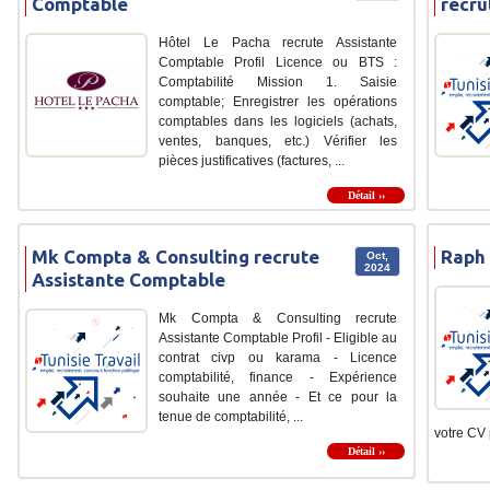
Comptable
recru
Hôtel Le Pacha recrute Assistante
Comptable Profil Licence ou BTS :
Comptabilité Mission 1. Saisie
comptable; Enregistrer les opérations
comptables dans les logiciels (achats,
ventes, banques, etc.) Vérifier les
pièces justificatives (factures, ...
Détail ››
Mk Compta & Consulting recrute
Raph 
Oct,
2024
Assistante Comptable
Mk Compta & Consulting recrute
Assistante Comptable Profil - Eligible au
contrat civp ou karama - Licence
comptabilité, finance - Expérience
souhaite une année - Et ce pour la
tenue de comptabilité, ...
votre CV p
Détail ››