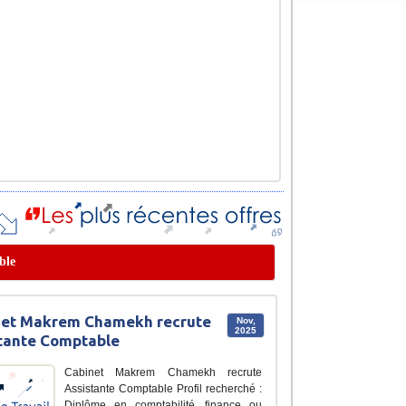
ble
net Makrem Chamekh recrute
Nov,
2025
tante Comptable
Cabinet Makrem Chamekh recrute
Assistante Comptable Profil recherché :
Diplôme en comptabilité, finance ou