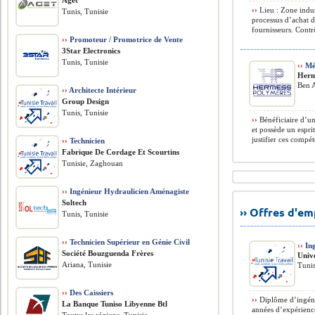
Aget
››
Lieu : Zone indus
Tunis, Tunisie
processus d’achat d
fournisseurs. Contr
››
Promoteur / Promotrice de Vente
3Star Electronics
Tunis, Tunisie
››
Mé
Herm
Ben A
››
Architecte Intérieur
Group Design
Tunis, Tunisie
››
Bénéficiaire d’un
et possède un espri
justifier ces compét
››
Technicien
Fabrique De Cordage Et Scourtins
Tunisie, Zaghouan
››
Ingénieur Hydraulicien Aménagiste
Soltech
›› Offres d'e
Tunis, Tunisie
››
Technicien Supérieur en Génie Civil
››
Ing
Société Bouzguenda Frères
Univ
Ariana, Tunisie
Tunis
››
Des Caissiers
››
Diplôme d’ingéni
La Banque Tuniso Libyenne Btl
années d’expérience