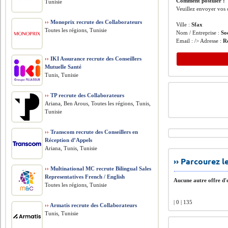
Comment postuler :
Tunisie
Veuillez envoyer vos 
››
Monoprix recrute des Collaborateurs
Ville :
Sfax
Toutes les régions, Tunisie
Nom / Entreprise :
So
Email : /> Adresse :
R
››
IKI Assurance recrute des Conseillers
Mutuelle Santé
Tunis, Tunisie
››
TP recrute des Collaborateurs
Ariana, Ben Arous, Toutes les régions, Tunis,
Tunisie
››
Transcom recrute des Conseillers en
Réception d’Appels
Ariana, Tunis, Tunisie
›› Parcourez 
››
Multinational MC recrute Bilingual Sales
Representatives French / English
Aucune autre offre d'e
Toutes les régions, Tunisie
| 0 | 135
››
Armatis recrute des Collaborateurs
Tunis, Tunisie