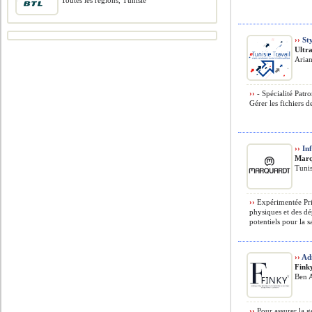
Toutes les régions, Tunisie
››
Sty
Ultr
Arian
››
- Spécialité Patr
Gérer les fichiers 
››
Inf
Marq
Tunis
››
Expérimentée Prin
physiques et des dép
potentiels pour la s
››
Adm
Fink
Ben A
››
Pour assurer la ge