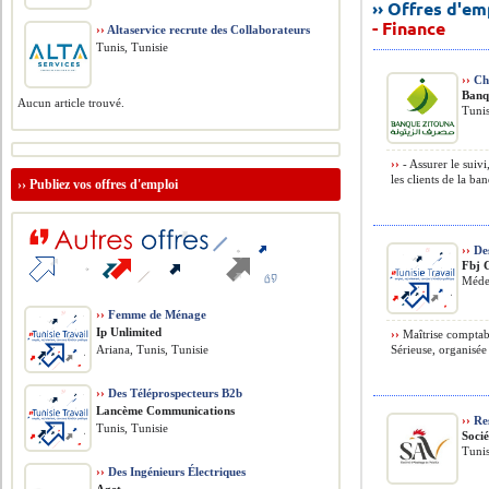
›› Offres d'e
- Finance
››
Altaservice recrute des Collaborateurs
Tunis, Tunisie
››
Ch
Banq
Aucun article trouvé.
Tunis
››
- Assurer le suivi
les clients de la ba
››
Publiez vos offres d'emploi
››
De
Fbj 
Méde
››
Femme de Ménage
Ip Unlimited
››
Maîtrise comptabi
Ariana, Tunis, Tunisie
Sérieuse, organisée
››
Des Téléprospecteurs B2b
Lancème Communications
››
Res
Tunis, Tunisie
Socié
Tuni
››
Des Ingénieurs Électriques