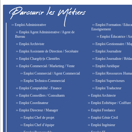
›› Emploi Administrative
›› Emploi Formation / Educat
Enseignement
›› Emploi Agent Administrative / Agent de
Bureau
›› Emploi Éducatrice / An
›› Emploi Archiviste
›› Emploi Gestionnaire / Ma
›› Emploi Assistante de Direction / Secrétaire
›› Emploi Journaliste
›› Emploi Chargé(e)s Clientèles
›› Emploi Journaliste / Rédac
›› Emploi Commercial / Marketing / Vente
›› Emploi Juridique
›› Emploi Commercial / Agent Commercial
›› Emploi Ressources Huma
›› Emploi Technico-Commercial
›› Emploi Superviseurs
›› Emploi Comptabilité - Finance
›› Emploi Traducteur
›› Emploi Conseillers / Consultants
›› Emploi Architecte
›› Emploi Coordinateur
›› Emploi Esthétique / Coiffure
›› Emploi Directeur / Manager
›› Emploi Freelance
›› Emploi Chef de projet
›› Emploi Génie Civil
›› Emploi Chef d’équipe
›› Emploi Ingénieur