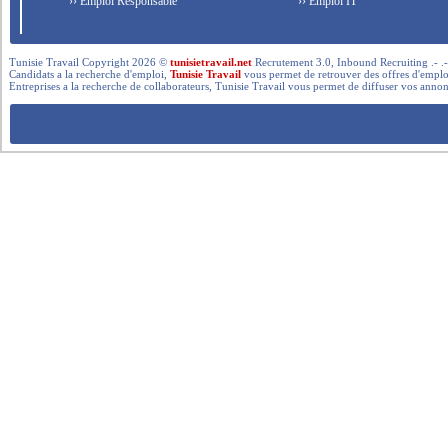
›› Emploi Responsable
›› Emploi IT
Tunisie Travail Copyright 2026 ©
tunisietravail.net
Recrutement 3.0, Inbound Recruiting .- .-.. --- 
Candidats a la recherche d'emploi,
Tunisie Travail
vous permet de retrouver des offres d'emploi 
Entreprises a la recherche de collaborateurs, Tunisie Travail vous permet de diffuser vos annon