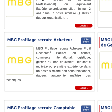
Professionnel) ou équivalent
Expérience professionnelle : minimum 2
ans dans un poste similaire Qualités :
rigueur, organisation, ...
Détail ››
MBG Profilage recrute Acheteur
MBG P
Juin,
2025
de Ge
MBG Profilage recrute Acheteur Profil
Recherché Bac+2/3 en achats,
commerce international, logistique,
gestion ou Bac+équivalent Débutant.e
motivé.e ou première expérience dans
un poste similaire bon sens relationnel,
rigueur, autonomie maîtrise des
techniques ...
Détail ››
MBG Profilage recrute Comptable
MBG P
Juin,
2025