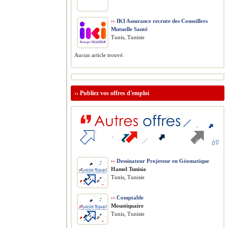
››
IKI Assurance recrute des Conseillers
Mutuelle Santé
Tunis, Tunisie
Aucun article trouvé.
››
Publiez vos offres d'emploi
››
Dessinateur Projeteur en Géomatique
Hamel Tunisia
Tunis, Tunisie
››
Comptable
Moustiquaire
Tunis, Tunisie