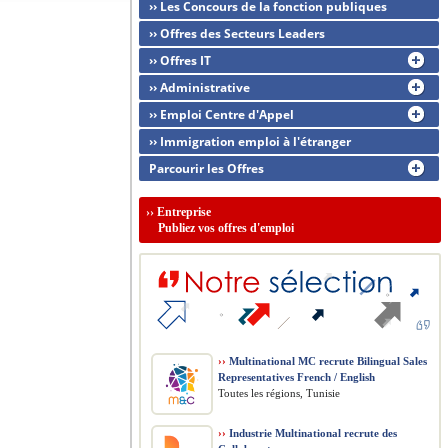
›› Les Concours de la fonction publiques
›› Offres des Secteurs Leaders
›› Offres IT
›› Administrative
›› Emploi Centre d'Appel
›› Immigration emploi à l'étranger
Parcourir les Offres
››
Entreprise
Publiez vos offres d'emploi
››
Multinational MC recrute Bilingual Sales
Representatives French / English
Toutes les régions, Tunisie
››
Industrie Multinational recrute des