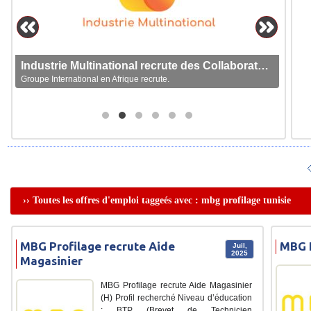
Industrie Multinational recrute des Collaborateurs
Groupe International en Afrique recrute.
›› Toutes les offres d'emploi taggeés avec : mbg profilage tunisie
MBG Profilage recrute Aide
MBG P
Juil,
2025
Magasinier
MBG Profilage recrute Aide Magasinier
(H) Profil recherché Niveau d’éducation
: BTP (Brevet de Technicien