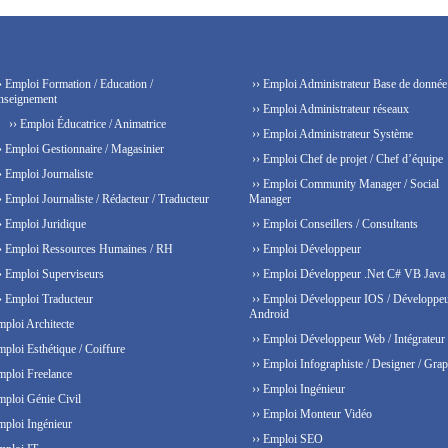
› Emploi Formation / Education /
›› Emploi Administrateur Base de donnée
nseignement
›› Emploi Administrateur réseaux
›› Emploi Éducatrice / Animatrice
›› Emploi Administrateur Système
› Emploi Gestionnaire / Magasinier
›› Emploi Chef de projet / Chef d’équipe
› Emploi Journaliste
›› Emploi Community Manager / Social
› Emploi Journaliste / Rédacteur / Traducteur
Manager
› Emploi Juridique
›› Emploi Conseillers / Consultants
› Emploi Ressources Humaines / RH
›› Emploi Développeur
› Emploi Superviseurs
›› Emploi Développeur .Net C# VB Java
› Emploi Traducteur
›› Emploi Développeur IOS / Développe
Android
mploi Architecte
›› Emploi Développeur Web / Intégrateur
mploi Esthétique / Coiffure
›› Emploi Infographiste / Designer / Grap
mploi Freelance
›› Emploi Ingénieur
mploi Génie Civil
›› Emploi Monteur Vidéo
mploi Ingénieur
›› Emploi SEO