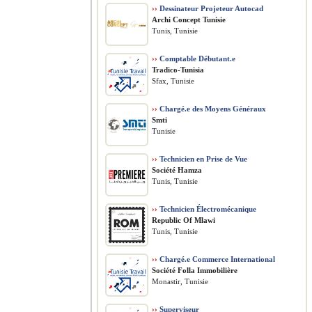
››
Dessinateur Projeteur Autocad
Archi Concept Tunisie
Tunis, Tunisie
››
Comptable Débutant.e
Tradico-Tunisia
Sfax, Tunisie
››
Chargé.e des Moyens Généraux
Smti
Tunisie
››
Technicien en Prise de Vue
Société Hamza
Tunis, Tunisie
››
Technicien Électromécanique
Republic Of Mlawi
Tunis, Tunisie
››
Chargé.e Commerce International
Société Folla Immobilière
Monastir, Tunisie
››
Superviseur