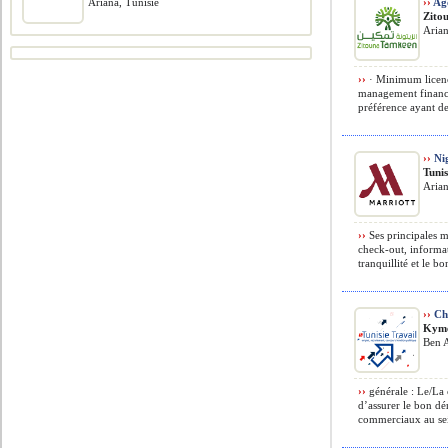
Ariana, Tunisie
››
Age
Zito
Aria
››
· Minimum licence
management finance
préférence ayant de
››
Nig
Tuni
Arian
››
Ses principales mi
check-out, informati
tranquillité et le b
››
Cha
Kym
Ben A
››
générale : Le/La 
d’assurer le bon dé
commerciaux au sein