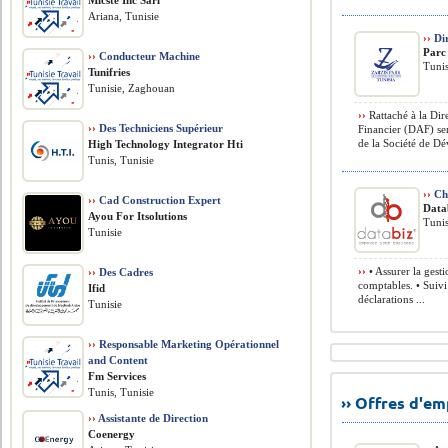
Micste Inc Sarl
Ariana, Tunisie
››
Dir
Parc
››
Conducteur Machine
Tunis
Tunifries
Tunisie, Zaghouan
››
Rattaché à la Dire
››
Des Techniciens Supérieur
Financier (DAF) ser
de la Société de Dé
High Technology Integrator Hti
Tunis, Tunisie
››
Cha
››
Cad Construction Expert
Data
Ayou For Itsolutions
Tunis
Tunisie
››
• Assurer la gest
››
Des Cadres
comptables. • Suivi
Ifid
déclarations ...
Tunisie
››
Responsable Marketing Opérationnel
and Content
Fm Services
Tunis, Tunisie
›› Offres d'e
››
Assistante de Direction
Coenergy