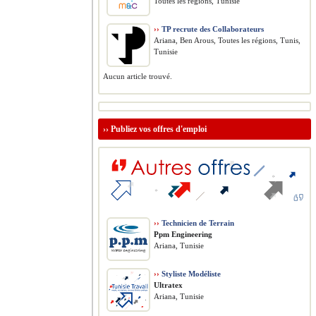
Toutes les régions, Tunisie
››
TP recrute des Collaborateurs
Ariana, Ben Arous, Toutes les régions, Tunis,
Tunisie
Aucun article trouvé.
››
Publiez vos offres d'emploi
››
Technicien de Terrain
Ppm Engineering
Ariana, Tunisie
››
Styliste Modéliste
Ultratex
Ariana, Tunisie