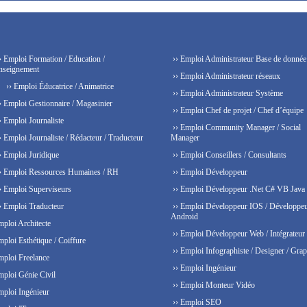
› Emploi Formation / Education /
›› Emploi Administrateur Base de donnée
nseignement
›› Emploi Administrateur réseaux
›› Emploi Éducatrice / Animatrice
›› Emploi Administrateur Système
› Emploi Gestionnaire / Magasinier
›› Emploi Chef de projet / Chef d’équipe
› Emploi Journaliste
›› Emploi Community Manager / Social
› Emploi Journaliste / Rédacteur / Traducteur
Manager
› Emploi Juridique
›› Emploi Conseillers / Consultants
› Emploi Ressources Humaines / RH
›› Emploi Développeur
› Emploi Superviseurs
›› Emploi Développeur .Net C# VB Java
› Emploi Traducteur
›› Emploi Développeur IOS / Développe
Android
mploi Architecte
›› Emploi Développeur Web / Intégrateur
mploi Esthétique / Coiffure
›› Emploi Infographiste / Designer / Grap
mploi Freelance
›› Emploi Ingénieur
mploi Génie Civil
›› Emploi Monteur Vidéo
mploi Ingénieur
›› Emploi SEO