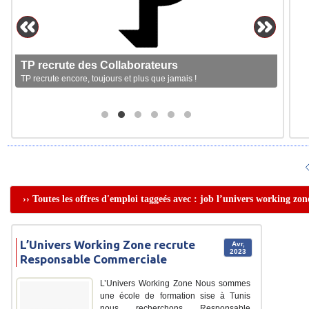
TP recrute des Collaborateurs
TP recrute encore, toujours et plus que jamais !
›› Toutes les offres d'emploi taggeés avec : job l’univers working zon
L’Univers Working Zone recrute
Avr,
2023
Responsable Commerciale
L’Univers Working Zone Nous sommes
une école de formation sise à Tunis
nous recherchons Responsable