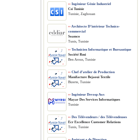
››
Ingénieur Génie Industriel
Csi Tunisie
Tunisie, Zaghouan
››
Architecte D’intérieur Technico-
commercial
Soamco
Tunis, Tunisie
››
Technicien Informatique et Bureautique
Société Rmi
Ben Arous, Tunisie
››
Chef d’atelier de Production
Manifacture Bejaoui Textile
Bizerte, Tunisie
››
Ingénieur Devosp Aws
Mayar Des Services Informatiques
Tunisie
››
Des Télévendeurs / des Télévendeuses
Ecr Excellence Customer Relations
Tunis, Tunisie
››
Assistant.e de Direction