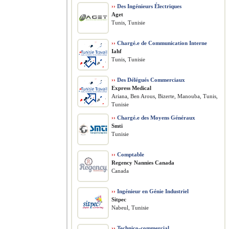
››
Des Ingénieurs Électriques
Aget
Tunis, Tunisie
››
Chargé.e de Communication Interne
Iahf
Tunis, Tunisie
››
Des Délégués Commerciaux
Express Medical
Ariana, Ben Arous, Bizerte, Manouba, Tunis,
Tunisie
››
Chargé.e des Moyens Généraux
Smti
Tunisie
››
Comptable
Regency Nannies Canada
Canada
››
Ingénieur en Génie Industriel
Sitpec
Nabeul, Tunisie
››
Technico-commercial