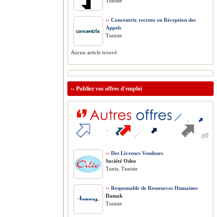
Tunisie
››
Concentrix recrute en Réception des
Appels
Tunisie
Aucun article trouvé.
››
Publiez vos offres d'emploi
››
Des Livreurs Vendeurs
Société Odeo
Tunis, Tunisie
››
Responsable de Ressources Humaines
Damak
Tunisie