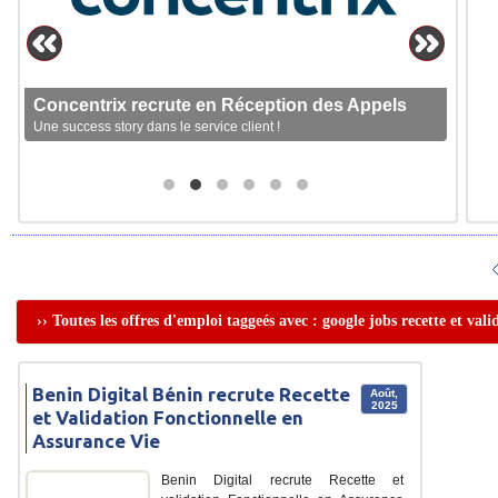
Concentrix recrute en Réception des Appels
Une success story dans le service client !
›› Toutes les offres d'emploi taggeés avec : google jobs recette et val
Benin Digital Bénin recrute Recette
Août,
2025
et Validation Fonctionnelle en
Assurance Vie
Benin Digital recrute Recette et