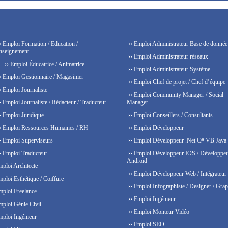
› Emploi Formation / Education /
›› Emploi Administrateur Base de donnée
nseignement
›› Emploi Administrateur réseaux
›› Emploi Éducatrice / Animatrice
›› Emploi Administrateur Système
› Emploi Gestionnaire / Magasinier
›› Emploi Chef de projet / Chef d’équipe
› Emploi Journaliste
›› Emploi Community Manager / Social
› Emploi Journaliste / Rédacteur / Traducteur
Manager
› Emploi Juridique
›› Emploi Conseillers / Consultants
› Emploi Ressources Humaines / RH
›› Emploi Développeur
› Emploi Superviseurs
›› Emploi Développeur .Net C# VB Java
› Emploi Traducteur
›› Emploi Développeur IOS / Développe
Android
mploi Architecte
›› Emploi Développeur Web / Intégrateur
mploi Esthétique / Coiffure
›› Emploi Infographiste / Designer / Grap
mploi Freelance
›› Emploi Ingénieur
mploi Génie Civil
›› Emploi Monteur Vidéo
mploi Ingénieur
›› Emploi SEO