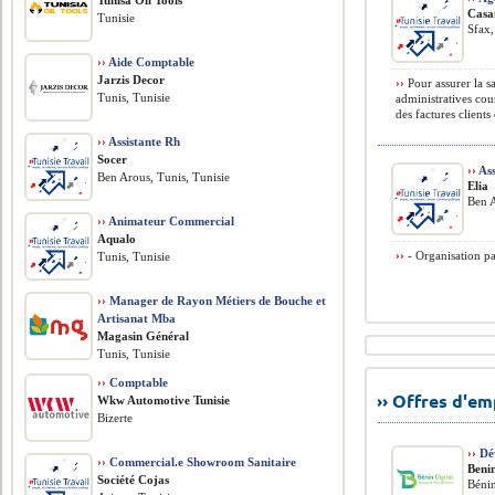
Tunisa Oil Tools
Casa
Tunisie
Sfax,
››
Aide Comptable
Jarzis Decor
››
Pour assurer la sa
Tunis, Tunisie
administratives cour
des factures clients 
››
Assistante Rh
Socer
››
Ass
Ben Arous, Tunis, Tunisie
Elia
Ben A
››
Animateur Commercial
Aqualo
››
- Organisation pap
Tunis, Tunisie
››
Manager de Rayon Métiers de Bouche et
Artisanat Mba
Magasin Général
Tunis, Tunisie
››
Comptable
›› Offres d'e
Wkw Automotive Tunisie
Bizerte
››
Dév
››
Commercial.e Showroom Sanitaire
Benin
Société Cojas
Béni