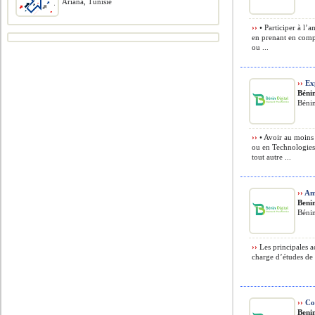
Ariana, Tunisie
››
• Participer à l’a
en prenant en comp
ou ...
››
Exp
Bénin
Béni
››
• Avoir au moins
ou en Technologies
tout autre ...
››
Am
Benin
Béni
››
Les principales ac
charge d’études de fa
››
Con
Benin