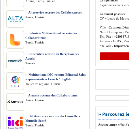
Compétences
Ariana, Tunis, Tunisie
Expériences dans le d
››
Altaservice recrute des Collaborateurs
Comment postuler
Tunis, Tunisie
CV + Lettre de Motiva
Ville ›
Cotonou, Béni
Nom / Entreprise ›
Be
››
Industrie Multinational recrute des
Tel / Fax ›
+2299871
Collaborateurs
Adresse ›
lot 85 , Ru
Tunis, Tunisie
Site Web ›
https://ben
››
Concentrix recrute en Réception des
Appels
Tunisie
››
Multinational MC recrute Bilingual Sales
Representatives French / English
Toutes les régions, Tunisie
››
Armatis recrute des Collaborateurs
Tunis, Tunisie
›› Parcourez 
››
IKI Assurance recrute des Conseillers
Mutuelle Santé
Aucune autre offre d'e
Tunis, Tunisie