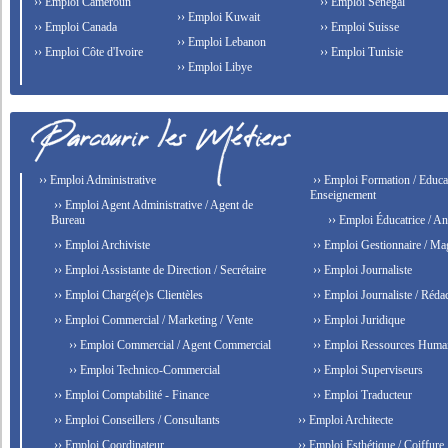
›› Emploi Cameroun
›› Emploi Senegal
›› Emploi Kuwait
›› Emploi Canada
›› Emploi Suisse
›› Emploi Lebanon
›› Emploi Côte d'Ivoire
›› Emploi Tunisie
›› Emploi Libye
›› Emploi Administrative
›› Emploi Formation / Educat
Enseignement
›› Emploi Agent Administrative / Agent de
Bureau
›› Emploi Éducatrice / An
›› Emploi Archiviste
›› Emploi Gestionnaire / Ma
›› Emploi Assistante de Direction / Secrétaire
›› Emploi Journaliste
›› Emploi Chargé(e)s Clientèles
›› Emploi Journaliste / Rédac
›› Emploi Commercial / Marketing / Vente
›› Emploi Juridique
›› Emploi Commercial / Agent Commercial
›› Emploi Ressources Huma
›› Emploi Technico-Commercial
›› Emploi Superviseurs
›› Emploi Comptabilité - Finance
›› Emploi Traducteur
›› Emploi Conseillers / Consultants
›› Emploi Architecte
›› Emploi Coordinateur
›› Emploi Esthétique / Coiffure