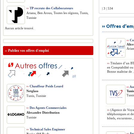
››
TP recrute des Collaborateurs
| 3 | 534
Ariana, Ben Arous, Toutes les régions, Tunis,
Tunisie
›› Offres d'e
Aucun article trouvé.
››
Co
Alic
Arian
››
Publiez vos offres d'emploi
››
Titulaire d’un BT
en Comptabilité ou 
Bonne maîtrise de .
››
Chauffeur Poids Lourd
››
Ass
Netglass
Tunis
Tunis
Tunis, Tunisie
››
Des Agents Commerciales
››
(Agence de Voyage
Alexandre Distribution
téléphoniques et de
Tunisie
hôtels, excursions , 
››
Technical Sales Enginner
››
Age