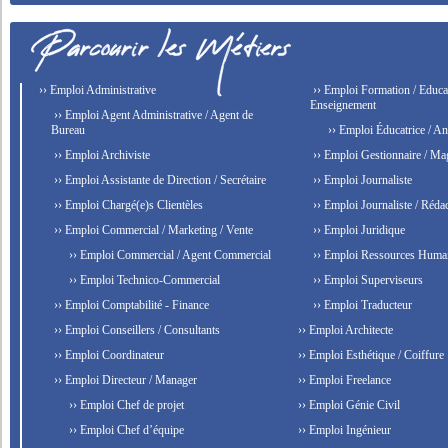
›› Emploi Administrative
›› Emploi Formation / Educat
Enseignement
›› Emploi Agent Administrative / Agent de
Bureau
›› Emploi Éducatrice / An
›› Emploi Archiviste
›› Emploi Gestionnaire / Ma
›› Emploi Assistante de Direction / Secrétaire
›› Emploi Journaliste
›› Emploi Chargé(e)s Clientèles
›› Emploi Journaliste / Rédac
›› Emploi Commercial / Marketing / Vente
›› Emploi Juridique
›› Emploi Commercial / Agent Commercial
›› Emploi Ressources Huma
›› Emploi Technico-Commercial
›› Emploi Superviseurs
›› Emploi Comptabilité - Finance
›› Emploi Traducteur
›› Emploi Conseillers / Consultants
›› Emploi Architecte
›› Emploi Coordinateur
›› Emploi Esthétique / Coiffure
›› Emploi Directeur / Manager
›› Emploi Freelance
›› Emploi Chef de projet
›› Emploi Génie Civil
›› Emploi Chef d’équipe
›› Emploi Ingénieur