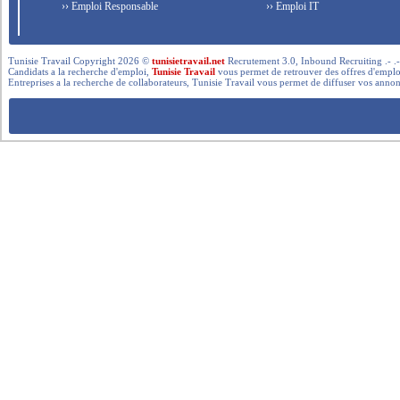
›› Emploi Responsable
›› Emploi IT
Tunisie Travail Copyright 2026 ©
tunisietravail.net
Recrutement 3.0, Inbound Recruiting .- .-.. --- 
Candidats a la recherche d'emploi,
Tunisie Travail
vous permet de retrouver des offres d'emploi 
Entreprises a la recherche de collaborateurs, Tunisie Travail vous permet de diffuser vos annon