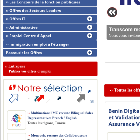
›› Les Concours de la fonction publiques
›› Offres des Secteurs Leaders
›› Offres IT
›› Administrative
Transcom rec
›› Emploi Centre d'Appel
Nous vous invitons
›› Immigration emploi à l'étranger
Parcourir les Offres
››
Entreprise
Publiez vos offres d'emploi
›› Toutes les of
Benin Digita
››
Multinational MC recrute Bilingual Sales
et Validatio
Representatives French / English
Toutes les régions, Tunisie
Assurance V
››
Monoprix recrute des Collaborateurs