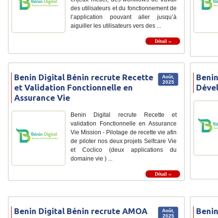
des utilisateurs et du fonctionnement de
l’application pouvant aller jusqu’à
aiguiller les utilisateurs vers des ...
Détail ››
Benin Digital Bénin recrute Recette
Benin
Août,
2025
et Validation Fonctionnelle en
Dével
Assurance Vie
Benin Digital recrute Recette et
validation Fonctionnelle en Assurance
Vie Mission - Pilotage de recette vie afin
de piloter nos deux projets Selfcare Vie
et Coclico (deux applications du
domaine vie ) ...
Détail ››
Benin Digital Bénin recrute AMOA
Benin
Août,
2025