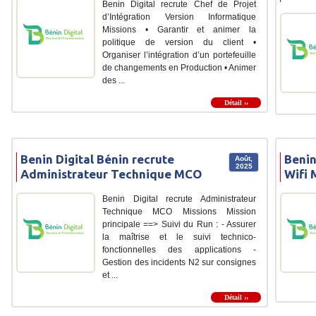
Benin Digital recrute Chef de Projet
d’Intégration Version Informatique
Missions • Garantir et animer la
politique de version du client •
Organiser l’intégration d’un portefeuille
de changements en Production • Animer
des ...
Détail ››
Benin Digital Bénin recrute
Benin
Août,
2025
Administrateur Technique MCO
Wifi 
Benin Digital recrute Administrateur
Technique MCO Missions Mission
principale ==> Suivi du Run : - Assurer
la maîtrise et le suivi technico-
fonctionnelles des applications -
Gestion des incidents N2 sur consignes
et ...
Détail ››