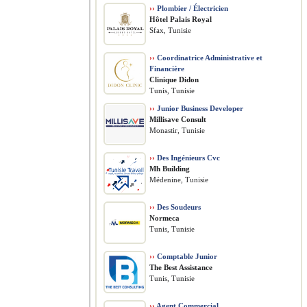
››
Plombier / Électricien
Hôtel Palais Royal
Sfax, Tunisie
››
Coordinatrice Administrative et
Financière
Clinique Didon
Tunis, Tunisie
››
Junior Business Developer
Millisave Consult
Monastir, Tunisie
››
Des Ingénieurs Cvc
Mh Building
Médenine, Tunisie
››
Des Soudeurs
Normeca
Tunis, Tunisie
››
Comptable Junior
The Best Assistance
Tunis, Tunisie
››
Agent Commercial