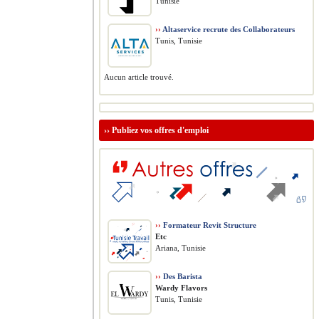
Tunisie
››
Altaservice recrute des Collaborateurs
Tunis, Tunisie
Aucun article trouvé.
››
Publiez vos offres d'emploi
››
Formateur Revit Structure
Etc
Ariana, Tunisie
››
Des Barista
Wardy Flavors
Tunis, Tunisie