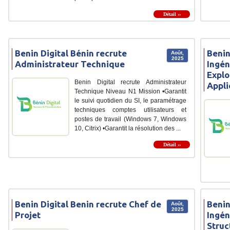
Détail ››
Benin Digital Bénin recrute
Benin
Août,
2025
Administrateur Technique
Ingén
Explo
Benin Digital recrute Administrateur
Appli
Technique Niveau N1 Mission •Garantit
le suivi quotidien du SI, le paramétrage
techniques comptes utilisateurs et
postes de travail (Windows 7, Windows
10, Citrix) •Garantit la résolution des ...
Détail ››
Benin Digital Benin recrute Chef de
Benin
Août,
2025
Projet
Ingén
Struc