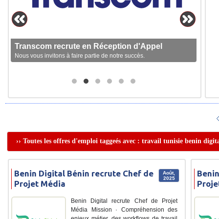
Transcom recrute en Réception d'Appel
Nous vous invitons à faire partie de notre succès.
›› Toutes les offres d'emploi taggeés avec : travail tunisie benin digit
Benin Digital Bénin recrute Chef de
Benin
Août,
2025
Projet Média
Proj
Benin Digital recrute Chef de Projet
Média Mission · Compréhension des
enjeux métier, des workflows de travail