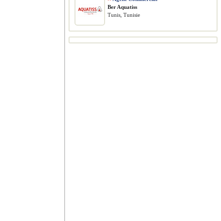
Ber Aquatiss
Tunis, Tunisie