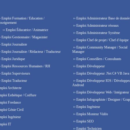
› Emploi Formation / Education /
›› Emploi Administrateur Base de donnée
nseignement
›› Emploi Administrateur réseaux
›› Emploi Éducatrice / Animatrice
›› Emploi Administrateur Système
› Emploi Gestionnaire / Magasinier
›› Emploi Chef de projet / Chef d’équipe
› Emploi Journaliste
›› Emploi Community Manager / Social
› Emploi Journaliste / Rédacteur / Traducteur
Manager
› Emploi Juridique
›› Emploi Conseillers / Consultants
› Emploi Ressources Humaines / RH
›› Emploi Développeur
› Emploi Superviseurs
›› Emploi Développeur .Net C# VB Java
› Emploi Traducteur
›› Emploi Développeur IOS / Développe
Android
mploi Architecte
›› Emploi Développeur Web / Intégrateur
mploi Esthétique / Coiffure
›› Emploi Infographiste / Designer / Grap
mploi Freelance
›› Emploi Ingénieur
mploi Génie Civil
›› Emploi Monteur Vidéo
mploi Ingénieur
›› Emploi SEO
mploi IT
›› Emploi Technicien