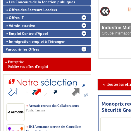
›› Les Concours de la fonction publiques
›› Offres des Secteurs Leaders
›› Offres IT
›› Administrative
›› Emploi Centre d'Appel
Groupe Internation
›› Immigration emploi à l'étranger
Parcourir les Offres
››
Entreprise
Publiez vos offres d'emploi
›› Toutes les of
Monoprix re
››
Armatis recrute des Collaborateurs
Sécurité Gr
Tunis, Tunisie
››
IKI Assurance recrute des Conseillers