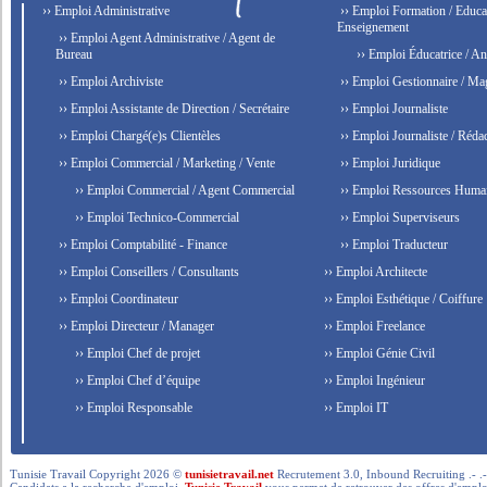
›› Emploi Administrative
›› Emploi Formation / Educat
Enseignement
›› Emploi Agent Administrative / Agent de
Bureau
›› Emploi Éducatrice / An
›› Emploi Archiviste
›› Emploi Gestionnaire / Ma
›› Emploi Assistante de Direction / Secrétaire
›› Emploi Journaliste
›› Emploi Chargé(e)s Clientèles
›› Emploi Journaliste / Rédac
›› Emploi Commercial / Marketing / Vente
›› Emploi Juridique
›› Emploi Commercial / Agent Commercial
›› Emploi Ressources Huma
›› Emploi Technico-Commercial
›› Emploi Superviseurs
›› Emploi Comptabilité - Finance
›› Emploi Traducteur
›› Emploi Conseillers / Consultants
›› Emploi Architecte
›› Emploi Coordinateur
›› Emploi Esthétique / Coiffure
›› Emploi Directeur / Manager
›› Emploi Freelance
›› Emploi Chef de projet
›› Emploi Génie Civil
›› Emploi Chef d’équipe
›› Emploi Ingénieur
›› Emploi Responsable
›› Emploi IT
Tunisie Travail Copyright 2026 ©
tunisietravail.net
Recrutement 3.0, Inbound Recruiting .- .-.. --- 
Candidats a la recherche d'emploi,
Tunisie Travail
vous permet de retrouver des offres d'emploi 