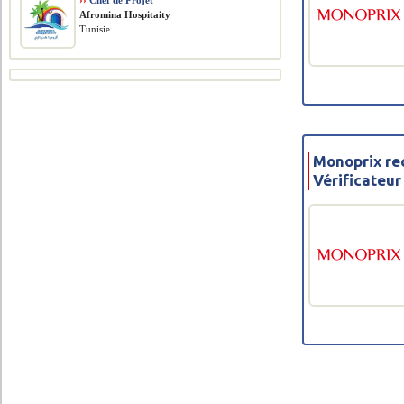
››
Chef de Projet
Afromina Hospitaity
Tunisie
Monoprix re
Vérificateur