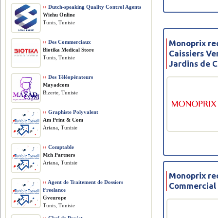
››
Dutch-speaking Quality Control Agents
Wiehu Online
Tunis, Tunisie
Monoprix re
››
Des Commerciaux
Biotika Medical Store
Caissiers V
Tunis, Tunisie
Jardins de 
››
Des Téléopérateurs
Mayadcom
Bizerte, Tunisie
››
Graphiste Polyvalent
Am Print & Com
Ariana, Tunisie
››
Comptable
Mch Partners
Ariana, Tunisie
Monoprix re
››
Agent de Traitement de Dossiers
Commercial 
Freelance
Gveurope
Tunis, Tunisie