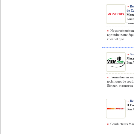
››
Des
de C
Mono
Arian
Souss
››
Nous recherchons
rejoindre notre équ
client et que ...
››
So
Meta
Ben A
››
Formation en sou
techniques de soud
Sérieux, rigoureux e
››
De
H Fa
Ben A
››
Conducteurs Mach