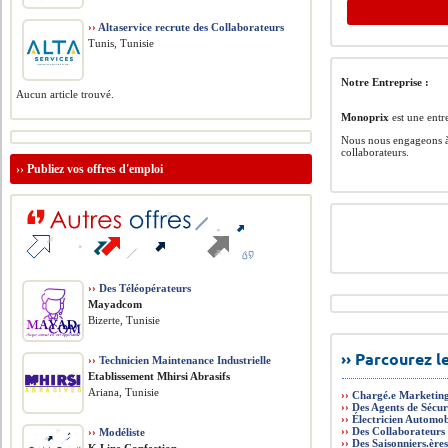
››
Altaservice recrute des Collaborateurs
Tunis, Tunisie
Notre Entreprise :
Aucun article trouvé.
Monoprix
est une entr
Nous nous engageons à 
collaborateurs.
››
Publiez vos offres d'emploi
››
Des Téléopérateurs
Mayadcom
Bizerte, Tunisie
›› Parcourez 
››
Technicien Maintenance Industrielle
Etablissement Mhirsi Abrasifs
Ariana, Tunisie
››
Chargé.e Marketing
››
Des Agents de Sécur
››
Électricien Automob
››
Des Collaborateurs
››
Modéliste
››
Des Saisonniers.è