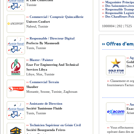
K Line Confection
››
Magasinier Princip
Tunisie
››
Des Saisonniers.è
››
Responsable Transp
››
Responsable Logist
››
Des Chauffeurs Poi
››
Commercial / Comptoir Quincaillerie
Univers Confort
1000004 | 292 | 7525
Nabeul, Tunisie
››
Responsable / Directeur Digital
›› Offres d'e
Perfecto By Masmoudi
Tunis, Tunisie
››
Age
››
Blaster / Painter
Gold
Ezar For Engineering And Technical
Ben A
Services Libya
Libye, Sfax, Tunisie
››
Classement et org
››
Commercial Terrain
fournisseurs Factur
Shauber
Monastir, Sousse, Tunisie, Zaghouan
››
Assistante de Direction
››
Au
Société Tunisienne Fluide
Exac
Arian
Tunis, Tunisie
››
Technicien Supérieur en Génie Civil
››
Vous effectuerez 
Société Bouzguenda Frères
opérant dans des se