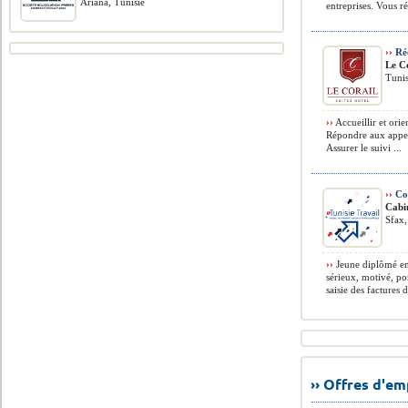
Ariana, Tunisie
entreprises. Vous réa
››
Réc
Le Co
Tunis
››
Accueillir et orie
Répondre aux appel
Assurer le suivi ...
››
Co
Cab
Sfax,
››
Jeune diplômé en
sérieux, motivé, p
saisie des factures d
›› Offres d'e