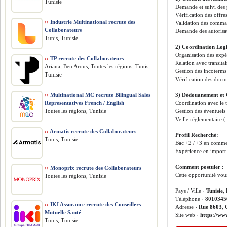
Tunisie
Demande et suivi des
Vérification des offres
››
Industrie Multinational recrute des
Validation des comman
Collaborateurs
Demande des autorisati
Tunis, Tunisie
2) Coordination Logis
Organisation des expéd
››
TP recrute des Collaborateurs
Relation avec transitai
Ariana, Ben Arous, Toutes les régions, Tunis,
Gestion des incoterms 
Tunisie
Vérification des docu
››
Multinational MC recrute Bilingual Sales
3) Dédouanement et 
Representatives French / English
Coordination avec le t
Toutes les régions, Tunisie
Gestion des éventuels 
Veille réglementaire 
››
Armatis recrute des Collaborateurs
Profil Recherché:
Tunis, Tunisie
Bac +2 / +3 en commerc
Expérience en import / 
Comment postuler :
››
Monoprix recrute des Collaborateurs
Cette opportunité vou
Toutes les régions, Tunisie
Pays / Ville ›
Tunisie,
Téléphone ›
8010345
››
IKI Assurance recrute des Conseillers
Adresse ›
Rue 8603, 
Mutuelle Santé
Site web ›
https://ww
Tunis, Tunisie