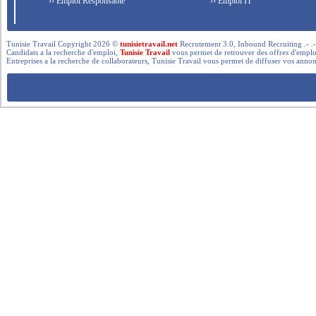
›› Emploi Responsable
›› Emploi IT
Tunisie Travail Copyright 2026 ©
tunisietravail.net
Recrutement 3.0, Inbound Recruiting .- .-.. --- 
Candidats a la recherche d'emploi,
Tunisie Travail
vous permet de retrouver des offres d'emploi 
Entreprises a la recherche de collaborateurs, Tunisie Travail vous permet de diffuser vos annon