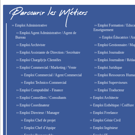
›› Emploi Administrative
›› Emploi Formation / Educat
Enseignement
›› Emploi Agent Administrative / Agent de
Bureau
›› Emploi Éducatrice / An
›› Emploi Archiviste
›› Emploi Gestionnaire / Ma
›› Emploi Assistante de Direction / Secrétaire
›› Emploi Journaliste
›› Emploi Chargé(e)s Clientèles
›› Emploi Journaliste / Rédac
›› Emploi Commercial / Marketing / Vente
›› Emploi Juridique
›› Emploi Commercial / Agent Commercial
›› Emploi Ressources Huma
›› Emploi Technico-Commercial
›› Emploi Superviseurs
›› Emploi Comptabilité - Finance
›› Emploi Traducteur
›› Emploi Conseillers / Consultants
›› Emploi Architecte
›› Emploi Coordinateur
›› Emploi Esthétique / Coiffure
›› Emploi Directeur / Manager
›› Emploi Freelance
›› Emploi Chef de projet
›› Emploi Génie Civil
›› Emploi Chef d’équipe
›› Emploi Ingénieur