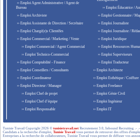
›› Emploi Agent Administrative / Agent de
Bureau
›› Emploi Éducatrice / An
›› Emploi Archiviste
›› Emploi Gestionnaire / Ma
›› Emploi Assistante de Direction / Secrétaire
›› Emploi Journaliste
›› Emploi Chargé(e)s Clientèles
›› Emploi Journaliste / Rédac
›› Emploi Commercial / Marketing / Vente
›› Emploi Juridique
›› Emploi Commercial / Agent Commercial
›› Emploi Ressources Huma
›› Emploi Technico-Commercial
›› Emploi Superviseurs
›› Emploi Comptabilité - Finance
›› Emploi Traducteur
›› Emploi Conseillers / Consultants
›› Emploi Architecte
›› Emploi Coordinateur
›› Emploi Esthétique / Coiffure
›› Emploi Directeur / Manager
›› Emploi Freelance
›› Emploi Chef de projet
›› Emploi Génie Civil
›› Emploi Chef d’équipe
›› Emploi Ingénieur
›› Emploi Responsable
›› Emploi IT
Tunisie Travail Copyright 2026 ©
tunisietravail.net
Recrutement 3.0, Inbound Recruiting .- .-.. --- 
Candidats a la recherche d'emploi,
Tunisie Travail
vous permet de retrouver des offres d'emploi 
Entreprises a la recherche de collaborateurs, Tunisie Travail vous permet de diffuser vos annon