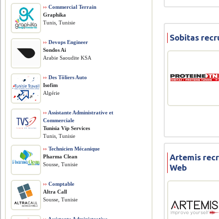
››
Commercial Terrain
Graphika
Tunis, Tunisie
Sobitas rec
››
Devops Engineer
Sondos Ai
Arabie Saoudite KSA
››
Des Tôliers Auto
Isofim
Algérie
››
Assistante Administrative et
Commerciale
Tunisia Vip Services
Tunis, Tunisie
››
Technicien Mécanique
Artemis rec
Pharma Clean
Sousse, Tunisie
Web
››
Comptable
Altra Call
Sousse, Tunisie