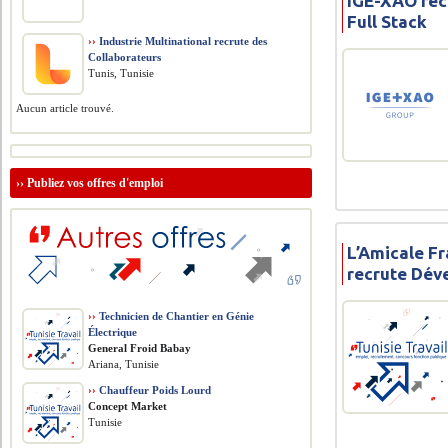
IGE-XAO rec
Full Stack
››
Industrie Multinational recrute des
Collaborateurs
Tunis, Tunisie
Aucun article trouvé.
››
Publiez vos offres d'emploi
L’Amicale F
recrute Dév
››
Technicien de Chantier en Génie
Électrique
General Froid Babay
Ariana, Tunisie
››
Chauffeur Poids Lourd
Concept Market
Tunisie