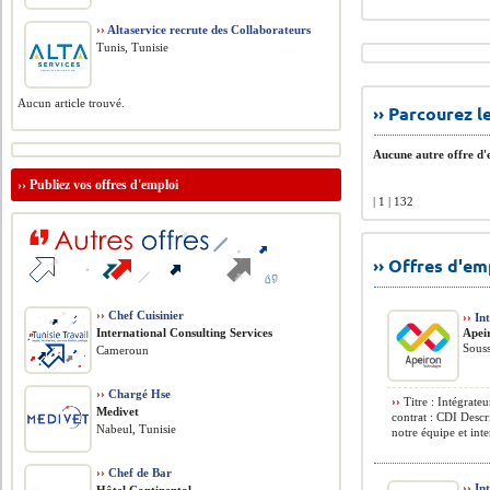
››
Altaservice recrute des Collaborateurs
Tunis, Tunisie
Aucun article trouvé.
›› Parcourez 
Aucune autre offre d'e
››
Publiez vos offres d'emploi
| 1 | 132
›› Offres d'e
››
Chef Cuisinier
››
Int
International Consulting Services
Apei
Souss
Cameroun
››
Chargé Hse
››
Titre : Intégrat
Medivet
contrat : CDI Descr
Nabeul, Tunisie
notre équipe et inte
››
Chef de Bar
››
Int