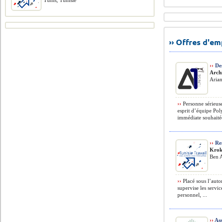
Tunis, Tunisie
›› Offres d'e
››
Des
Arch
Arian
››
Personne sérieuse
esprit d’équipe Pol
immédiate souhaitée
››
Res
Krok
Ben A
››
Placé sous l’autor
supervise les servic
personnel, ...
››
Ass