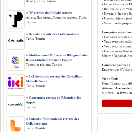
Ariana, Tunis, Tunisie
• La vérification de 
• Refonte de sites Web
››
TP recrute des Collaborateurs
• Niveau d’études : B
Ariana, Ben Arous, Toutes les régions, Tunis,
• Une expérience profe
Tunisie
• Savoir coder propr
Compétences professi
››
Armatis recrute des Collaborateurs
• Connaissances des 
Tunis, Tunisie
• Vous avez une maîtr
• Vous avez les conna
• Compétences Humaines
››
Multinational MC recrute Bilingual Sales
Salaire : Négociable s
Representatives French / English
Toutes les régions, Tunisie
Comment postuler :
Envoyer vos CV par e
››
IKI Assurance recrute des Conseillers
Ville :
Tunis
Mutuelle Santé
Nom / Entreprise :
A
Tunis, Tunisie
Adresse :
Avenue de l
Site Web :
WWW.arte
››
Concentrix recrute en Réception des
Appels
Tunisie
››
Industrie Multinational recrute des
Collaborateurs
Tunis, Tunisie