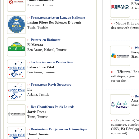
Hôtel Continental
E Br
Kairouan, Tunisie
Arian
››
Formateur.trice en Langue Italienne
Institut Pilote Des Sciences D’avenir
››
(Motivé & Logique
Tunis, Tunisie
des sites web (texte
››
Peintre en Bâtiment
El Mazraa
››
Web
Ben Arous, Nabeul, Tunisie
Pers
Sfax,
››
Technicien.ne de Production
Laboratoire Vital
››
– Télétravail En 
Ben Arous, Tunisie
esthétique, rigueur
sur un site ...
››
Formateur Revit Structure
Etc
Ariana, Tunisie
››
Dév
Ama 
Mano
››
Des Chauffeurs Poids Lourds
Jarzis Decor
Tunis, Tunisie
››
(Expérimenté) Vo
commerce, platefo
CSS3, JS) Dévelop
››
Dessinateur Projeteur en Géomatique
équivalent) ...
Hamel Tunisia