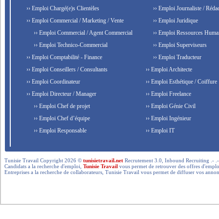
›› Emploi Chargé(e)s Clientèles
›› Emploi Journaliste / Rédac
›› Emploi Commercial / Marketing / Vente
›› Emploi Juridique
›› Emploi Commercial / Agent Commercial
›› Emploi Ressources Huma
›› Emploi Technico-Commercial
›› Emploi Superviseurs
›› Emploi Comptabilité - Finance
›› Emploi Traducteur
›› Emploi Conseillers / Consultants
›› Emploi Architecte
›› Emploi Coordinateur
›› Emploi Esthétique / Coiffure
›› Emploi Directeur / Manager
›› Emploi Freelance
›› Emploi Chef de projet
›› Emploi Génie Civil
›› Emploi Chef d’équipe
›› Emploi Ingénieur
›› Emploi Responsable
›› Emploi IT
Tunisie Travail Copyright 2026 ©
tunisietravail.net
Recrutement 3.0, Inbound Recruiting .- .-.. --- 
Candidats a la recherche d'emploi,
Tunisie Travail
vous permet de retrouver des offres d'emploi 
Entreprises a la recherche de collaborateurs, Tunisie Travail vous permet de diffuser vos annon