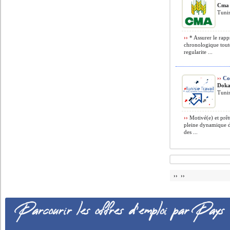
Cma 
Tunis
››
* Assurer le rapp
chronologique toute
regularite ...
››
Col
Doka
Tunis
››
Motivé(e) et prêt
pleine dynamique de 
des ...
›› ››