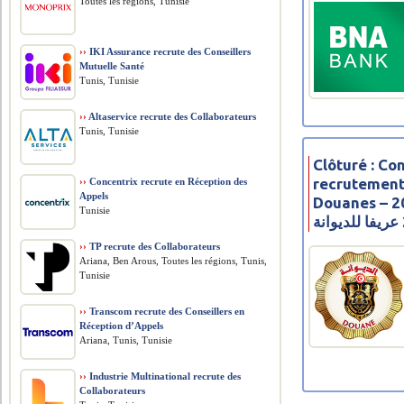
Toutes les régions, Tunisie
››
IKI Assurance recrute des Conseillers
Mutuelle Santé
Tunis, Tunisie
››
Altaservice recrute des Collaborateurs
Tunis, Tunisie
Clôturé : Co
recrutement
››
Concentrix recrute en Réception des
Appels
Douanes – 2024 – رة العامة
Tunisie
››
TP recrute des Collaborateurs
Ariana, Ben Arous, Toutes les régions, Tunis,
Tunisie
››
Transcom recrute des Conseillers en
Réception d’Appels
Ariana, Tunis, Tunisie
››
Industrie Multinational recrute des
Collaborateurs