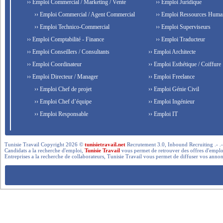
›› Emploi Commercial / Marketing / Vente
›› Emploi Juridique
›› Emploi Commercial / Agent Commercial
›› Emploi Ressources Huma
›› Emploi Technico-Commercial
›› Emploi Superviseurs
›› Emploi Comptabilité - Finance
›› Emploi Traducteur
›› Emploi Conseillers / Consultants
›› Emploi Architecte
›› Emploi Coordinateur
›› Emploi Esthétique / Coiffure
›› Emploi Directeur / Manager
›› Emploi Freelance
›› Emploi Chef de projet
›› Emploi Génie Civil
›› Emploi Chef d’équipe
›› Emploi Ingénieur
›› Emploi Responsable
›› Emploi IT
Tunisie Travail Copyright 2026 ©
tunisietravail.net
Recrutement 3.0, Inbound Recruiting .- .-.. --- 
Candidats a la recherche d'emploi,
Tunisie Travail
vous permet de retrouver des offres d'emploi 
Entreprises a la recherche de collaborateurs, Tunisie Travail vous permet de diffuser vos annon