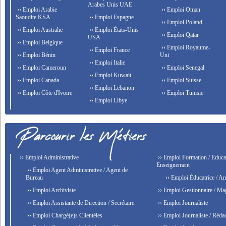
Arabes Unis UAE
›› Emploi Arabie
›› Emploi Oman
Saoudite KSA
›› Emploi Espagne
›› Emploi Poland
›› Emploi Australie
›› Emploi États-Unis
›› Emploi Qatar
USA
›› Emploi Belgique
›› Emploi Royaume-
›› Emploi France
›› Emploi Bénin
Uni
›› Emploi Italie
›› Emploi Cameroun
›› Emploi Senegal
›› Emploi Kuwait
›› Emploi Canada
›› Emploi Suisse
›› Emploi Lebanon
›› Emploi Côte d'Ivoire
›› Emploi Tunisie
›› Emploi Libye
›› Emploi Administrative
›› Emploi Formation / Educat
Enseignement
›› Emploi Agent Administrative / Agent de
Bureau
›› Emploi Éducatrice / An
›› Emploi Archiviste
›› Emploi Gestionnaire / Ma
›› Emploi Assistante de Direction / Secrétaire
›› Emploi Journaliste
›› Emploi Chargé(e)s Clientèles
›› Emploi Journaliste / Rédac