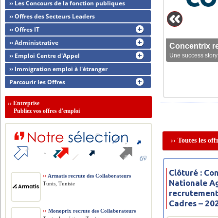
›› Les Concours de la fonction publiques
›› Offres des Secteurs Leaders
›› Offres IT
›› Administrative
Concentrix r
›› Emploi Centre d'Appel
Une success story 
›› Immigration emploi à l'étranger
Parcourir les Offres
››
Entreprise
Publiez vos offres d'emploi
›› Toutes les of
Clôturé : C
››
Armatis recrute des Collaborateurs
Nationale Ag
Tunis, Tunisie
recrutement
Cadres – 20
››
Monoprix recrute des Collaborateurs