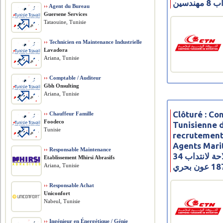
مهندسين
››
Agent du Bureau
Guersene Services
Tataouine, Tunisie
››
Technicien en Maintenance Industrielle
Lavadora
Ariana, Tunisie
››
Comptable / Auditeur
Gbh Onsulting
Ariana, Tunisie
Clôturé : C
››
Chauffeur Famille
Foodeco
Tunisienne d
Tunisie
recrutement 
Agents Maritim
››
Responsable Maintenance
الشركة التونسیة للملاحة لانتداب 34
Etablissement Mhirsi Abrasifs
Ariana, Tunisie
››
Responsable Achat
Uniconfort
Nabeul, Tunisie
››
Ingénieur en Énergétique / Génie