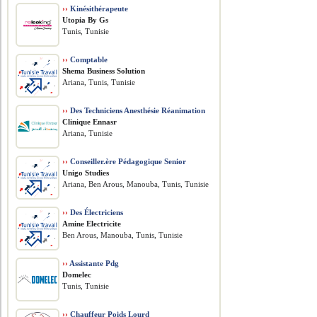
››
Kinésithérapeute
Utopia By Gs
Tunis, Tunisie
››
Comptable
Shema Business Solution
Ariana, Tunis, Tunisie
››
Des Techniciens Anesthésie Réanimation
Clinique Ennasr
Ariana, Tunisie
››
Conseiller.ère Pédagogique Senior
Unigo Studies
Ariana, Ben Arous, Manouba, Tunis, Tunisie
››
Des Électriciens
Amine Electricite
Ben Arous, Manouba, Tunis, Tunisie
››
Assistante Pdg
Domelec
Tunis, Tunisie
››
Chauffeur Poids Lourd