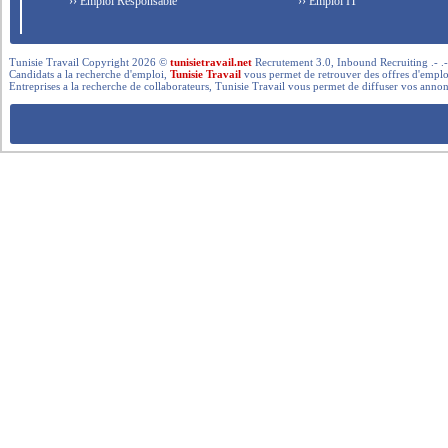
›› Emploi Responsable
›› Emploi IT
Tunisie Travail Copyright 2026 ©
tunisietravail.net
Recrutement 3.0, Inbound Recruiting .- .-.. --- 
Candidats a la recherche d'emploi,
Tunisie Travail
vous permet de retrouver des offres d'emploi 
Entreprises a la recherche de collaborateurs, Tunisie Travail vous permet de diffuser vos annon