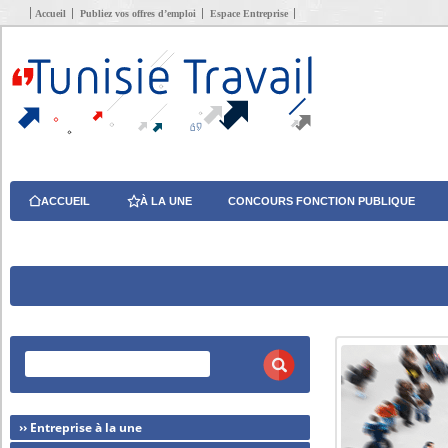
Accueil
Publiez vos offres d’emploi
Espace Entreprise
ACCUEIL
À LA UNE
CONCOURS FONCTION PUBLIQUE
›› Entreprise à la une