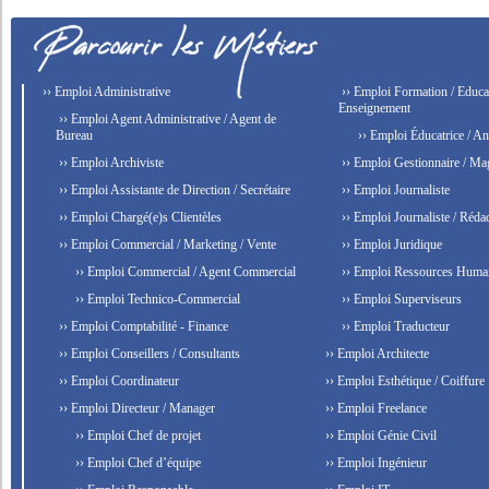
›› Emploi Administrative
›› Emploi Formation / Educat
Enseignement
›› Emploi Agent Administrative / Agent de
Bureau
›› Emploi Éducatrice / An
›› Emploi Archiviste
›› Emploi Gestionnaire / Ma
›› Emploi Assistante de Direction / Secrétaire
›› Emploi Journaliste
›› Emploi Chargé(e)s Clientèles
›› Emploi Journaliste / Rédac
›› Emploi Commercial / Marketing / Vente
›› Emploi Juridique
›› Emploi Commercial / Agent Commercial
›› Emploi Ressources Huma
›› Emploi Technico-Commercial
›› Emploi Superviseurs
›› Emploi Comptabilité - Finance
›› Emploi Traducteur
›› Emploi Conseillers / Consultants
›› Emploi Architecte
›› Emploi Coordinateur
›› Emploi Esthétique / Coiffure
›› Emploi Directeur / Manager
›› Emploi Freelance
›› Emploi Chef de projet
›› Emploi Génie Civil
›› Emploi Chef d’équipe
›› Emploi Ingénieur