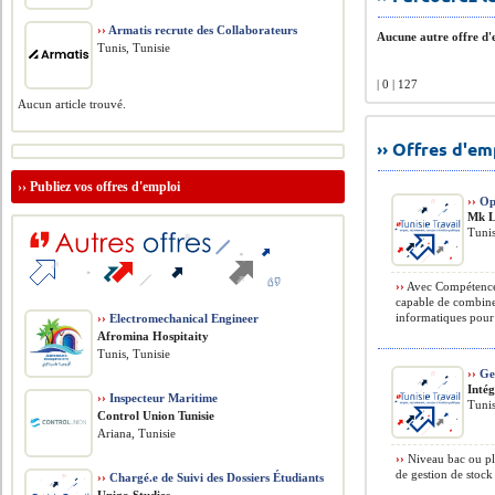
››
Armatis recrute des Collaborateurs
Aucune autre offre d'e
Tunis, Tunisie
| 0 | 127
Aucun article trouvé.
›› Offres d'e
››
Publiez vos offres d'emploi
››
Opt
Mk L
Tunis
››
Avec Compétences
capable de combiner
informatiques pour s
››
Electromechanical Engineer
Afromina Hospitaity
Tunis, Tunisie
››
Ges
Intég
››
Inspecteur Maritime
Tunis
Control Union Tunisie
Ariana, Tunisie
››
Niveau bac ou pl
de gestion de stock
››
Chargé.e de Suivi des Dossiers Étudiants