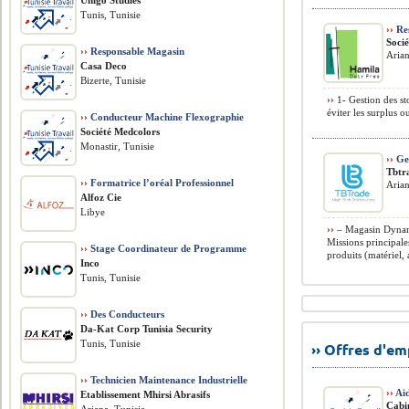
Unigo Studies
Tunis, Tunisie
››
Res
Soci
››
Responsable Magasin
Arian
Casa Deco
Bizerte, Tunisie
››
1- Gestion des sto
éviter les surplus o
››
Conducteur Machine Flexographie
Société Medcolors
Monastir, Tunisie
››
Ges
Tbtr
››
Formatrice l’oréal Professionnel
Arian
Alfoz Cie
Libye
››
– Magasin Dynami
Missions principale
››
Stage Coordinateur de Programme
produits (matériel, 
Inco
Tunis, Tunisie
››
Des Conducteurs
Da-Kat Corp Tunisia Security
Tunis, Tunisie
›› Offres d'e
››
Technicien Maintenance Industrielle
››
Ai
Etablissement Mhirsi Abrasifs
Cabi