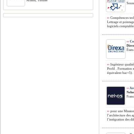
Ariana, Tunisie
Souss
››
Compétences techn
Lettrage et pointag
logiciels comptables
››
Con
Dire
États
››
Ingénieur qualit
Profil . Formation
équivalent bac+5). .
››
Arc
Neho
Franc
››
pour une Mission 
l’architecture des a
l’intégration des dif