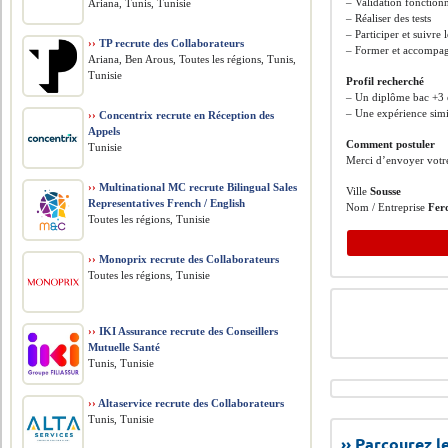
– Validation fonction
Ariana, Tunis, Tunisie
– Réaliser des tests
– Participer et suivre
››
TP recrute des Collaborateurs
– Former et accompagn
Ariana, Ben Arous, Toutes les régions, Tunis,
Tunisie
Profil recherché
– Un diplôme bac +3 
– Une expérience sim
››
Concentrix recrute en Réception des
Appels
Comment postuler
Tunisie
Merci d’envoyer votre
››
Multinational MC recrute Bilingual Sales
Ville
Sousse
Representatives French / English
Nom / Entreprise
Fer
Toutes les régions, Tunisie
››
Monoprix recrute des Collaborateurs
Toutes les régions, Tunisie
››
IKI Assurance recrute des Conseillers
Mutuelle Santé
Tunis, Tunisie
››
Altaservice recrute des Collaborateurs
Tunis, Tunisie
›› Parcourez 