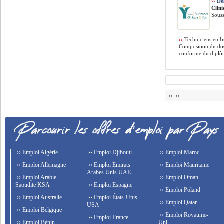
››
Des
Clini
Souss
››
Techniciens en I
Composition du dos
conforme du diplôm
›› ››
›› Emploi Algérie
›› Emploi Djibouti
›› Emploi Maroc
›› Emploi Allemagne
›› Emploi Émirats
›› Emploi Mauritanie
Arabes Unis UAE
›› Emploi Arabie
›› Emploi Oman
Saoudite KSA
›› Emploi Espagne
›› Emploi Poland
›› Emploi Australie
›› Emploi États-Unis
›› Emploi Qatar
USA
›› Emploi Belgique
›› Emploi Royaume-
›› Emploi France
›› Emploi Bénin
Uni